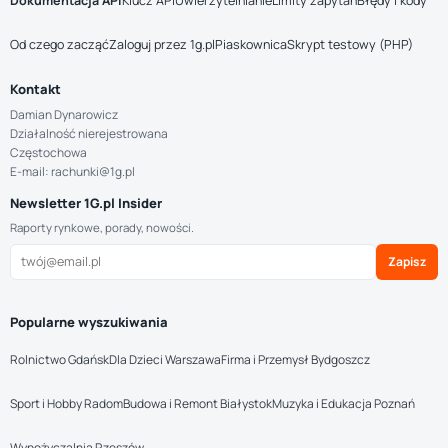
Dokumentacja API
Klucz API
Uwierzytelnianie
Limity zapytań
Błędy i kody
Od czego zacząć
Zaloguj przez 1g.pl
Piaskownica
Skrypt testowy (PHP)
Kontakt
Damian Dynarowicz
Działalność nierejestrowana
Częstochowa
E-mail: rachunki@1g.pl
Newsletter 1G.pl Insider
Raporty rynkowe, porady, nowości.
Zapisz
Popularne wyszukiwania
Rolnictwo Gdańsk
Dla Dzieci Warszawa
Firma i Przemysł Bydgoszcz
Sport i Hobby Radom
Budowa i Remont Białystok
Muzyka i Edukacja Poznań
Wypożyczalnia Rzeszów