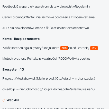
Feedback & wsparcie
Mapa strony
Lista województw
Regulamin
Cennik promocji
Oferta Dnia
Darmowe ogłoszenia z kodem
Reklama
API / dla deweloperów
Pomoc / 💬 Czat online
Bezpieczeństwo
Konto i Bezpieczeństwo
Załóż konto
Zaloguj się
Weryfikacja konta
Poleć i zarabiaj
PRO
10%
Metody płatności
Polityka prywatności (RODO)
Polityka cookies
Ekosystem 1G
Frogle.pl
Mediaboxy.pl
Mailerpro.pl
OtoAuta.pl — motoryzacja
osiedlo.pl — nieruchomości
Dołącz do zespołu
Reklamuj się na 1G
Web API