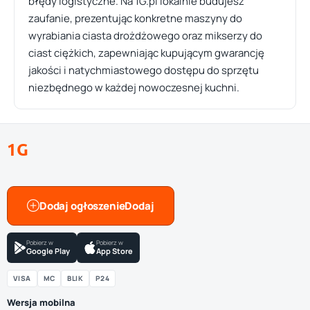
błędy logistyczne. Na 1G.pl lokalnie budujesz
zaufanie, prezentując konkretne maszyny do
wyrabiania ciasta drożdżowego oraz mikserzy do
ciast ciężkich, zapewniając kupującym gwarancję
jakości i natychmiastowego dostępu do sprzętu
niezbędnego w każdej nowoczesnej kuchni.
1G
Dodaj ogłoszenie
Pobierz w
Pobierz w
Google Play
App Store
VISA
MC
BLIK
P24
Wersja mobilna