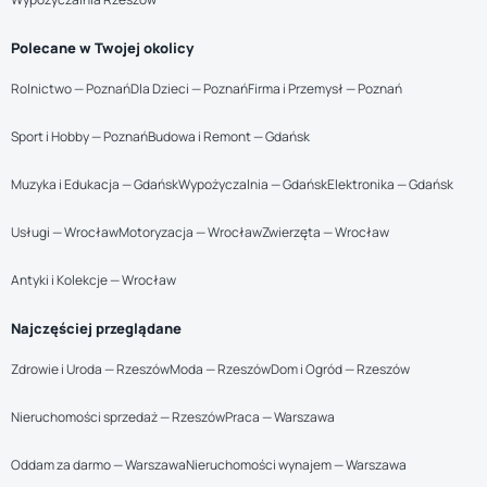
Polecane w Twojej okolicy
Rolnictwo — Poznań
Dla Dzieci — Poznań
Firma i Przemysł — Poznań
Sport i Hobby — Poznań
Budowa i Remont — Gdańsk
Muzyka i Edukacja — Gdańsk
Wypożyczalnia — Gdańsk
Elektronika — Gdańsk
Usługi — Wrocław
Motoryzacja — Wrocław
Zwierzęta — Wrocław
Antyki i Kolekcje — Wrocław
Najczęściej przeglądane
Zdrowie i Uroda — Rzeszów
Moda — Rzeszów
Dom i Ogród — Rzeszów
Nieruchomości sprzedaż — Rzeszów
Praca — Warszawa
Oddam za darmo — Warszawa
Nieruchomości wynajem — Warszawa