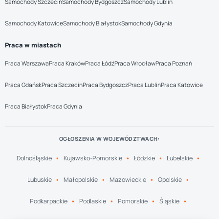
Samochody Szczecin
Samochody Bydgoszcz
Samochody Lublin
Samochody Katowice
Samochody Białystok
Samochody Gdynia
Praca w miastach
Praca Warszawa
Praca Kraków
Praca Łódź
Praca Wrocław
Praca Poznań
Praca Gdańsk
Praca Szczecin
Praca Bydgoszcz
Praca Lublin
Praca Katowice
Praca Białystok
Praca Gdynia
OGŁOSZENIA W WOJEWÓDZTWACH:
Dolnośląskie
Kujawsko-Pomorskie
Łódzkie
Lubelskie
Lubuskie
Małopolskie
Mazowieckie
Opolskie
Podkarpackie
Podlaskie
Pomorskie
Śląskie