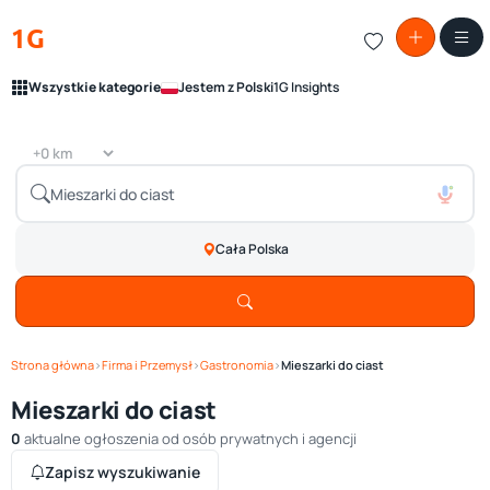
1G
Wszystkie kategorie
Jestem z Polski
1G Insights
Cała Polska
Strona główna
›
Firma i Przemysł
›
Gastronomia
›
Mieszarki do ciast
Mieszarki do ciast
0
aktualne ogłoszenia od osób prywatnych i agencji
Zapisz wyszukiwanie