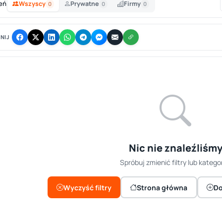
eń
Wszyscy
Prywatne
Firmy
0
0
0
NIJ
Nic nie znaleźliśm
Spróbuj zmienić filtry lub kategor
Wyczyść filtry
Strona główna
Do