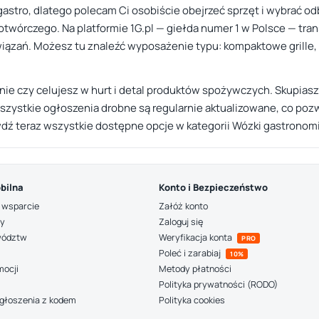
astro, dlatego polecam Ci osobiście obejrzeć sprzęt i wybrać od
twórczego. Na platformie 1G.pl — giełda numer 1 w Polsce — tran
iązań. Możesz tu znaleźć wyposażenie typu: kompaktowe grille,
żnie czy celujesz w hurt i detal produktów spożywczych. Skupiasz
zystkie ogłoszenia drobne są regularnie aktualizowane, co poz
awdź teraz wszystkie dostępne opcje w kategorii Wózki gastronom
bilna
Konto i Bezpieczeństwo
 wsparcie
Załóż konto
ny
Zaloguj się
wództw
Weryfikacja konta
PRO
Poleć i zarabiaj
10%
mocji
Metody płatności
Polityka prywatności (RODO)
głoszenia z kodem
Polityka cookies