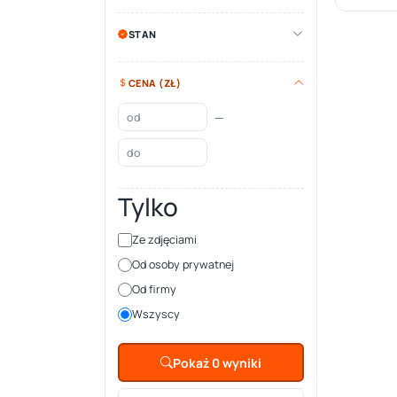
STAN
CENA (ZŁ)
—
Tylko
Ze zdjęciami
Od osoby prywatnej
Od firmy
Wszyscy
Pokaż 0 wyniki