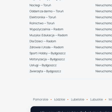
Noclegi — Toruń
Nieruchomo
Oddam za darmo — Toruń
Nieruchomo
Elektronika — Toruń
Nieruchomo
Rolnictwo — Toruń
Nieruchomo
Wypożyczalnia — Radom
Nieruchomo
Muzyka i Edukacja — Radom
Nieruchomo
Dla Dzieci — Radom
Nieruchomo
Zdrowie i Uroda — Radom
Nieruchomo
Sport i Hobby — Bydgoszcz
Nieruchomoś
Motoryzacja — Bydgoszcz
Nieruchomo
Usługi — Bydgoszcz
Nieruchomoś
Zwierzęta — Bydgoszcz
Nieruchomo
Pomorskie
Łódzkie
Lubelskie
Lubuskie
Ma