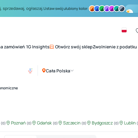
, sprzedawaj, ogłaszaj.
Ustaw swój ulubiony kolor:
na zamówień
1G Insights
Otwórz swój sklep
Zwolnienie z podatku
|
Cała Polska
ronomiczne
ź
Poznań
Gdańsk
Szczecin
Bydgoszcz
Lublin
(0)
(0)
(0)
(0)
(0)