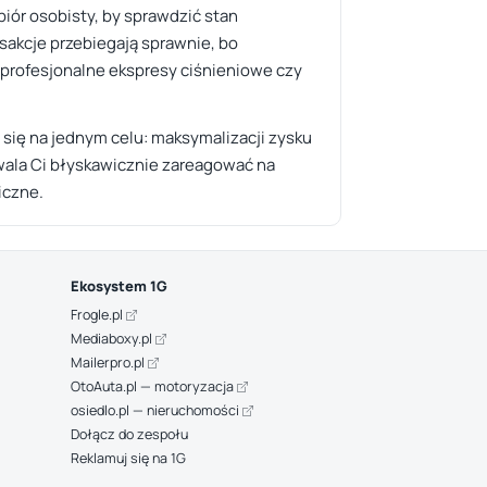
biór osobisty, by sprawdzić stan
sakcje przebiegają sprawnie, bo
 profesjonalne ekspresy ciśnieniowe czy
 się na jednym celu: maksymalizacji zysku
wala Ci błyskawicznie zareagować na
iczne.
Ekosystem 1G
Frogle.pl
Mediaboxy.pl
Mailerpro.pl
OtoAuta.pl — motoryzacja
osiedlo.pl — nieruchomości
Dołącz do zespołu
Reklamuj się na 1G