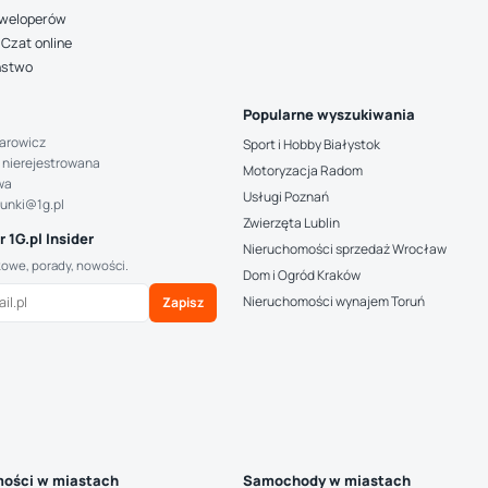
deweloperów
Czat online
ństwo
Popularne wyszukiwania
arowicz
Sport i Hobby Białystok
 nierejestrowana
Motoryzacja Radom
wa
Usługi Poznań
hunki@1g.pl
Zwierzęta Lublin
 1G.pl Insider
Nieruchomości sprzedaż Wrocław
kowe, porady, nowości.
Dom i Ogród Kraków
Nieruchomości wynajem Toruń
Zapisz
ości w miastach
Samochody w miastach