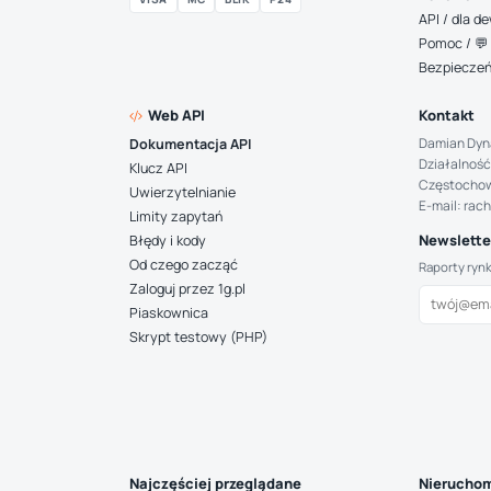
API / dla 
Pomoc / 💬 
Bezpiecze
Web API
Kontakt
Damian Dyn
Dokumentacja API
Działalność
Klucz API
Częstocho
Uwierzytelnianie
E-mail: rac
Limity zapytań
Newsletter
Błędy i kody
Od czego zacząć
Raporty ryn
Zaloguj przez 1g.pl
Piaskownica
Skrypt testowy (PHP)
Najczęściej przeglądane
Nieruchom