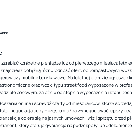
wane
e
i zarabiać konkretne pieniądze już od pierwszego miesiąca letni
e znajdziesz potężną różnorodność ofert, od kompaktowych wózków
gerów czy mobilne bary kawowe. Na lokalnej giełdzie ogłoszeń kr
astronomiczne oraz wózki typu street food wyposażone w profesjo
zedziale cenowym, zależnie od stopnia wyposażenia i stanu tec
łoszenia online i sprawdź oferty od mieszkańców, którzy sprzed
st tutaj negocjacja ceny – często można wynegocjować lepszy dea
ansakcja opiera się na jasnych umowach i wizji sprzętu przed pła
trahent, który oferuje gwarancja na podzespoły lub udokumento