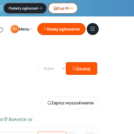
Pakiety ogłoszeń
Kup 1G
Menu
Dodaj ogłoszenie
1G
Szukaj
Zapisz wyszukiwanie
Białystok
(0)
(0)