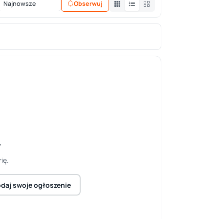
Obserwuj
y
ię.
daj swoje ogłoszenie