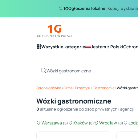
Ogłoszenia lokalne.
Kupuj, wystawiaj
1G
1G
GIEŁDA NR 1 W POLSCE
Wszystkie kategorie
Jestem z Polski
Ochro
Strona główna
›
Firma i Przemysł
›
Gastronomia
›
Wózki gast
Wózki gastronomiczne
0
aktualne ogłoszenia od osób prywatnych i agencji
Warszawa
Kraków
Wrocław
Łód
(0)
(0)
(0)