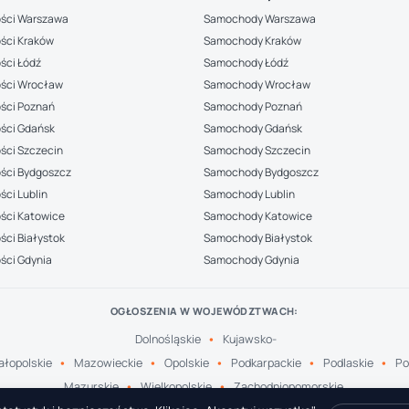
ści Warszawa
Samochody Warszawa
ści Kraków
Samochody Kraków
ści Łódź
Samochody Łódź
ści Wrocław
Samochody Wrocław
ści Poznań
Samochody Poznań
ści Gdańsk
Samochody Gdańsk
ści Szczecin
Samochody Szczecin
ści Bydgoszcz
Samochody Bydgoszcz
ci Lublin
Samochody Lublin
ści Katowice
Samochody Katowice
ci Białystok
Samochody Białystok
ści Gdynia
Samochody Gdynia
OGŁOSZENIA W WOJEWÓDZTWACH:
Dolnośląskie
Kujawsko-
łopolskie
Mazowieckie
Opolskie
Podkarpackie
Podlaskie
Po
Mazurskie
Wielkopolskie
Zachodniopomorskie