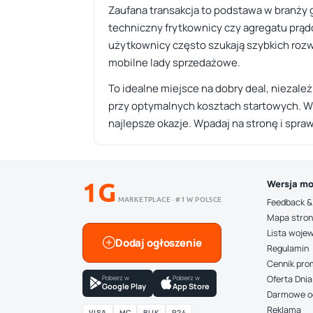
Zaufana transakcja to podstawa w branży g
techniczny frytkownicy czy agregatu prądo
użytkownicy często szukają szybkich rozw
mobilne lady sprzedażowe.
To idealne miejsce na dobry deal, niezale
przy optymalnych kosztach startowych. Ws
najlepsze okazje. Wpadaj na stronę i spr
1G
Wersja mo
MARKETPLACE · #1 W POLSCE
Feedback &
Mapa stro
Lista woje
Dodaj ogłoszenie
Regulamin
Cennik pro
Pobierz w
Pobierz w
Oferta Dnia
Google Play
App Store
Darmowe o
Reklama
VISA
MC
BLIK
P24