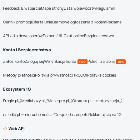
Feedback & wsparcie
Mapa strony
Lista województw
Regulamin
Cennik promocji
Oferta Dnia
Darmowe ogłoszenia z kodem
Reklama
API / dla deweloperów
Pomoc / 💬 Czat online
Bezpieczeństwo
Konto i Bezpieczeństwo
Załóż konto
Zaloguj się
Weryfikacja konta
Poleć i zarabiaj
PRO
10%
Metody płatności
Polityka prywatności (RODO)
Polityka cookies
Ekosystem 1G
Frogle.pl
Mediaboxy.pl
Mailerpro.pl
OtoAuta.pl — motoryzacja
osiedlo.pl — nieruchomości
Dołącz do zespołu
Reklamuj się na 1G
Web API