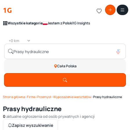
1G
Wszystkie kategorie
Jestem z Polski
1G Insights
Cała Polska
Strona główna
›
Firma i Przemysł
›
Wyposażenie warsztatów
›
Prasy hydrauliczne
Prasy hydrauliczne
0
aktualne ogłoszenia od osób prywatnych i agencji
Zapisz wyszukiwanie