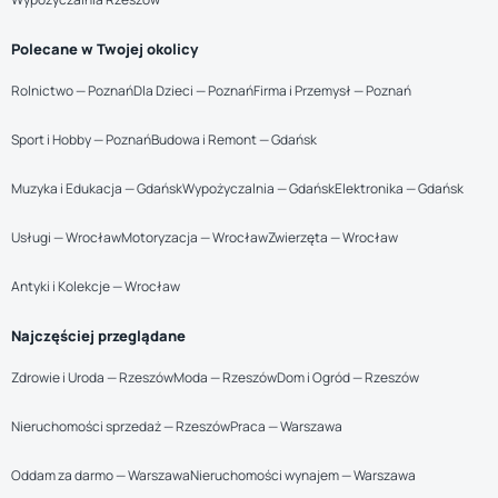
Polecane w Twojej okolicy
Rolnictwo — Poznań
Dla Dzieci — Poznań
Firma i Przemysł — Poznań
Sport i Hobby — Poznań
Budowa i Remont — Gdańsk
Muzyka i Edukacja — Gdańsk
Wypożyczalnia — Gdańsk
Elektronika — Gdańsk
Usługi — Wrocław
Motoryzacja — Wrocław
Zwierzęta — Wrocław
Antyki i Kolekcje — Wrocław
Najczęściej przeglądane
Zdrowie i Uroda — Rzeszów
Moda — Rzeszów
Dom i Ogród — Rzeszów
Nieruchomości sprzedaż — Rzeszów
Praca — Warszawa
Oddam za darmo — Warszawa
Nieruchomości wynajem — Warszawa