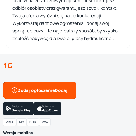
idzie w parze z uczciwym opisem. Jeśli oferujesz
odbiór osobisty oraz gwarantujesz szybki kontakt,
Twoja oferta wyróżni się na tle konkurencji.
Wykorzystaj darmowe ogłoszenia i dodaj swój
sprzęt do bazy – to najprostszy sposób, by szybko
znaleźć nabywcę dla swojej prasy hydraulicznej.
1G
Dodaj ogłoszenie
Pobierz w
Pobierz w
Google Play
App Store
VISA
MC
BLIK
P24
Wersja mobilna