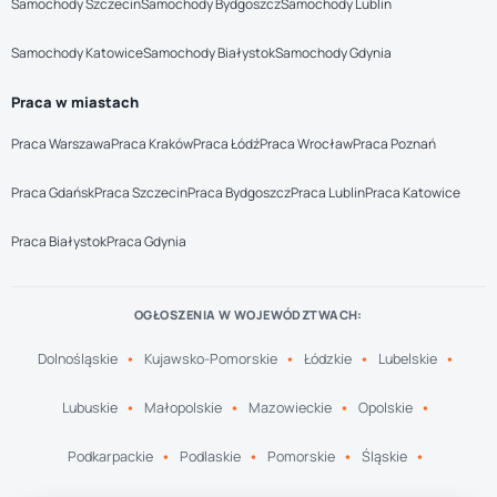
Samochody Szczecin
Samochody Bydgoszcz
Samochody Lublin
Samochody Katowice
Samochody Białystok
Samochody Gdynia
Praca w miastach
Praca Warszawa
Praca Kraków
Praca Łódź
Praca Wrocław
Praca Poznań
Praca Gdańsk
Praca Szczecin
Praca Bydgoszcz
Praca Lublin
Praca Katowice
Praca Białystok
Praca Gdynia
OGŁOSZENIA W WOJEWÓDZTWACH:
Dolnośląskie
Kujawsko-Pomorskie
Łódzkie
Lubelskie
Lubuskie
Małopolskie
Mazowieckie
Opolskie
Podkarpackie
Podlaskie
Pomorskie
Śląskie