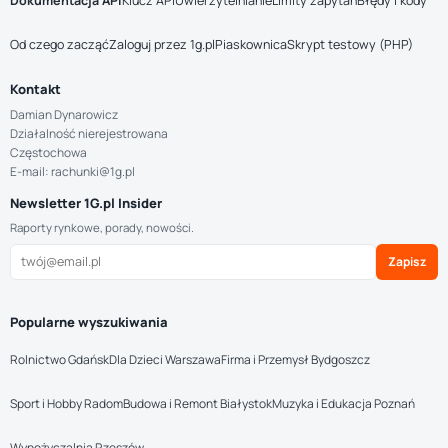
Dokumentacja API
Klucz API
Uwierzytelnianie
Limity zapytań
Błędy i kody
Od czego zacząć
Zaloguj przez 1g.pl
Piaskownica
Skrypt testowy (PHP)
Kontakt
Damian Dynarowicz
Działalność nierejestrowana
Częstochowa
E-mail: rachunki@1g.pl
Newsletter 1G.pl Insider
Raporty rynkowe, porady, nowości.
Zapisz
Popularne wyszukiwania
Rolnictwo Gdańsk
Dla Dzieci Warszawa
Firma i Przemysł Bydgoszcz
Sport i Hobby Radom
Budowa i Remont Białystok
Muzyka i Edukacja Poznań
Wypożyczalnia Rzeszów