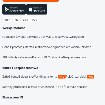
Pobierz w
Pobierz w
Google Play
App Store
VISA
MC
BLIK
P24
Wersja mobilna
Feedback & wsparcie
Mapa strony
Lista województw
Regulamin
Cennik promocji
Oferta Dnia
Darmowe ogłoszenia z kodem
Reklama
API / dla deweloperów
Pomoc / 💬 Czat online
Bezpieczeństwo
Konto i Bezpieczeństwo
Załóż konto
Zaloguj się
Weryfikacja konta
Poleć i zarabiaj
PRO
10%
Metody płatności
Polityka prywatności (RODO)
Polityka cookies
Ekosystem 1G