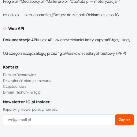
Frogle.pl
Mediaboxy.pl
Mailerpro.pl
OtoAuta.pl — motoryzacja
osiedlo.pl — nieruchomości
Dołącz do zespołu
Reklamuj się na 1G
Web API
Dokumentacja API
Klucz API
Uwierzytelnianie
Limity zapytań
Błędy i kody
Od czego zacząć
Zaloguj przez 1g.pl
Piaskownica
Skrypt testowy (PHP)
Kontakt
Damian Dynarowicz
Działalność nierejestrowana
Częstochowa
E-mail: rachunki@1g.pl
Newsletter 1G.pl Insider
Raporty rynkowe, porady, nowości.
Zapisz