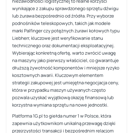
niezawodności logistycznej to realne korzyści
wynikające z zakupu sprawdzonego sprzętu dźwigu
lub żurawa bezpośrednio od źródła. Przy wyborze
podnośników teleskopowych, takich jak modele
marki Palfinger czy potężnych żurawi kołowych typu
Liebherr, kluczowe jest weryfikowanie stanu
technicznego oraz dokumentacji eksploatacyjnej.
Wybierając konkretną ofertę, warto zwrócić uwagę
na maszyny jako pierwszy właściciel, co gwarantuje
dłuższą żywotność komponentów i mniejsze ryzyko
kosztownych awarii. Kluczowym elementem
strategii zakupowej jest umiejętna negocjacja ceny,
która w przypadku maszyn używanych często
pozwala uzyskać wyjątkową okazję finansową lub
korzystna wymiana sprzętu na nowe jednostki.
Platforma 1G.pl to giełda numer 1 w Polsce, która
zapewnia użytkownikom unikalną przewagę dzięki
przejrzystości transakcji i bezpośrednim relacjom