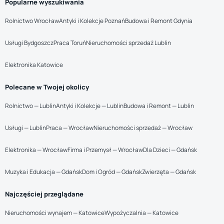
Popularne wyszukiwania
Rolnictwo Wrocław
Antyki i Kolekcje Poznań
Budowa i Remont Gdynia
Usługi Bydgoszcz
Praca Toruń
Nieruchomości sprzedaż Lublin
Elektronika Katowice
Polecane w Twojej okolicy
Rolnictwo — Lublin
Antyki i Kolekcje — Lublin
Budowa i Remont — Lublin
Usługi — Lublin
Praca — Wrocław
Nieruchomości sprzedaż — Wrocław
Elektronika — Wrocław
Firma i Przemysł — Wrocław
Dla Dzieci — Gdańsk
Muzyka i Edukacja — Gdańsk
Dom i Ogród — Gdańsk
Zwierzęta — Gdańsk
Najczęściej przeglądane
Nieruchomości wynajem — Katowice
Wypożyczalnia — Katowice