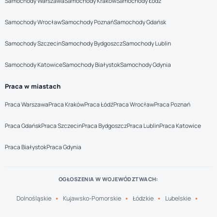
Samochody Warszawa
Samochody Kraków
Samochody Łódź
Samochody Wrocław
Samochody Poznań
Samochody Gdańsk
Samochody Szczecin
Samochody Bydgoszcz
Samochody Lublin
Samochody Katowice
Samochody Białystok
Samochody Gdynia
Praca w miastach
Praca Warszawa
Praca Kraków
Praca Łódź
Praca Wrocław
Praca Poznań
Praca Gdańsk
Praca Szczecin
Praca Bydgoszcz
Praca Lublin
Praca Katowice
Praca Białystok
Praca Gdynia
OGŁOSZENIA W WOJEWÓDZTWACH:
Dolnośląskie
Kujawsko-Pomorskie
Łódzkie
Lubelskie