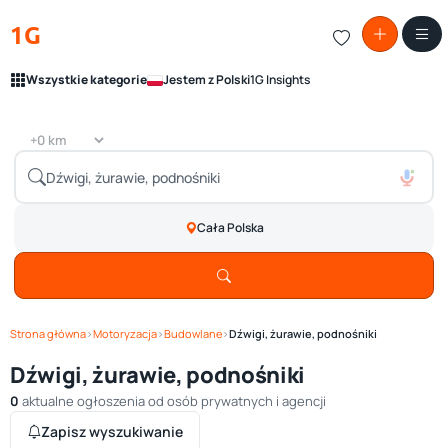
1G
Wszystkie kategorie
Jestem z Polski
1G Insights
Cała Polska
Strona główna
›
Motoryzacja
›
Budowlane
›
Dźwigi, żurawie, podnośniki
Dźwigi, żurawie, podnośniki
0
aktualne ogłoszenia od osób prywatnych i agencji
Zapisz wyszukiwanie