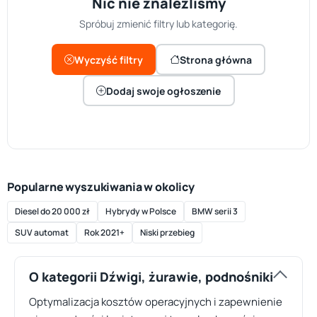
Nic nie znaleźliśmy
Spróbuj zmienić filtry lub kategorię.
Wyczyść filtry
Strona główna
Dodaj swoje ogłoszenie
Popularne wyszukiwania w okolicy
Diesel do 20 000 zł
Hybrydy w Polsce
BMW serii 3
SUV automat
Rok 2021+
Niski przebieg
O kategorii Dźwigi, żurawie, podnośniki
Optymalizacja kosztów operacyjnych i zapewnienie