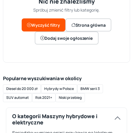
Nic nie znaleźliśmy
Spróbuj zmienić filtry lub kategorię.
Wyczyść filtry
Strona główna
Dodaj swoje ogłoszenie
Popularne wyszukiwania w okolicy
Diesel do 20 000 zł
Hybrydy w Polsce
BMW serii 3
SUV automat
Rok 2021+
Niski przebieg
O kategorii Maszyny hybrydowe i
elektryczne
Sąsiedzka wymiana opinii przy kawie na lokalnym