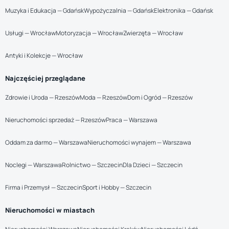
Muzyka i Edukacja — Gdańsk
Wypożyczalnia — Gdańsk
Elektronika — Gdańsk
Usługi — Wrocław
Motoryzacja — Wrocław
Zwierzęta — Wrocław
Antyki i Kolekcje — Wrocław
Najczęściej przeglądane
Zdrowie i Uroda — Rzeszów
Moda — Rzeszów
Dom i Ogród — Rzeszów
Nieruchomości sprzedaż — Rzeszów
Praca — Warszawa
Oddam za darmo — Warszawa
Nieruchomości wynajem — Warszawa
Noclegi — Warszawa
Rolnictwo — Szczecin
Dla Dzieci — Szczecin
Firma i Przemysł — Szczecin
Sport i Hobby — Szczecin
Nieruchomości w miastach