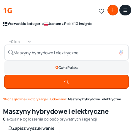
1G
Wszystkie kategorie
Jestem z Polski
1G Insights
Cała Polska
Strona główna
›
Motoryzacja
›
Budowlane
›
Maszyny hybrydowe i elektryczne
Maszyny hybrydowe i elektryczne
0
aktualne ogłoszenia od osób prywatnych i agencji
Zapisz wyszukiwanie