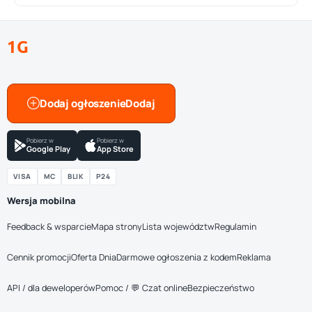
1G
Dodaj ogłoszenie
Pobierz w
Pobierz w
Google Play
App Store
VISA
MC
BLIK
P24
Wersja mobilna
Feedback & wsparcie
Mapa strony
Lista województw
Regulamin
Cennik promocji
Oferta Dnia
Darmowe ogłoszenia z kodem
Reklama
API / dla deweloperów
Pomoc / 💬 Czat online
Bezpieczeństwo