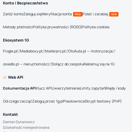
Konto i Bezpieczeństwo
Załóż konto
Zaloguj się
Weryfikacja konta
Poleć i zarabiaj
PRO
10%
Metody płatności
Polityka prywatności (RODO)
Polityka cookies
Ekosystem 1G
Frogle.pl
Mediaboxy.pl
Mailerpro.pl
OtoAuta.pl — motoryzacja
osiedlo.pl — nieruchomości
Dołącz do zespołu
Reklamuj się na 1G
Web API
Dokumentacja API
Klucz API
Uwierzytelnianie
Limity zapytań
Błędy i kody
Od czego zacząć
Zaloguj przez 1g.pl
Piaskownica
Skrypt testowy (PHP)
Kontakt
Damian Dynarowicz
Działalność nierejestrowana