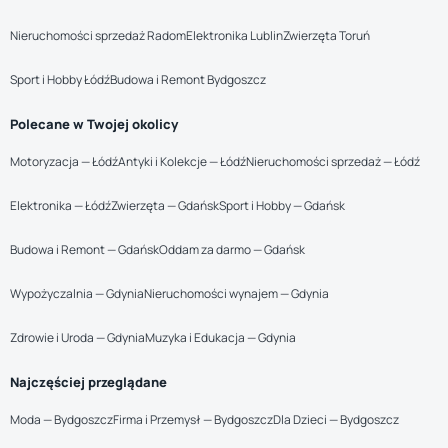
Nieruchomości sprzedaż Radom
Elektronika Lublin
Zwierzęta Toruń
Sport i Hobby Łódź
Budowa i Remont Bydgoszcz
Polecane w Twojej okolicy
Motoryzacja — Łódź
Antyki i Kolekcje — Łódź
Nieruchomości sprzedaż — Łódź
Elektronika — Łódź
Zwierzęta — Gdańsk
Sport i Hobby — Gdańsk
Budowa i Remont — Gdańsk
Oddam za darmo — Gdańsk
Wypożyczalnia — Gdynia
Nieruchomości wynajem — Gdynia
Zdrowie i Uroda — Gdynia
Muzyka i Edukacja — Gdynia
Najczęściej przeglądane
Moda — Bydgoszcz
Firma i Przemysł — Bydgoszcz
Dla Dzieci — Bydgoszcz