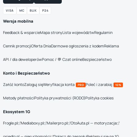
VISA
MC
BLIK
P24
Wersja mobilna
Feedback & wsparcie
Mapa strony
Lista województw
Regulamin
Cennik promocji
Oferta Dnia
Darmowe ogłoszenia z kodem
Reklama
API / dla deweloperów
Pomoc / 💬 Czat online
Bezpieczeństwo
Konto i Bezpieczeństwo
Załóż konto
Zaloguj się
Weryfikacja konta
Poleć i zarabiaj
PRO
10%
Metody płatności
Polityka prywatności (RODO)
Polityka cookies
Ekosystem 1G
Frogle.pl
Mediaboxy.pl
Mailerpro.pl
OtoAuta.pl — motoryzacja
osiedlo.pl — nieruchomości
Dołącz do zespołu
Reklamuj się na 1G