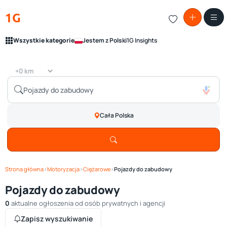
1G
Wszystkie kategorie
Jestem z Polski
1G Insights
Cała Polska
Strona główna
›
Motoryzacja
›
Ciężarowe
›
Pojazdy do zabudowy
Pojazdy do zabudowy
0
aktualne ogłoszenia od osób prywatnych i agencji
Zapisz wyszukiwanie