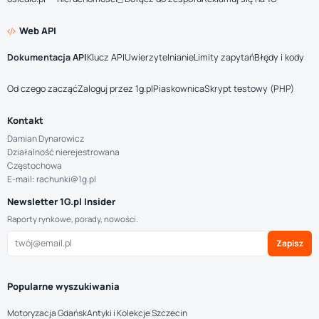
Web API
Dokumentacja API
Klucz API
Uwierzytelnianie
Limity zapytań
Błędy i kody
Od czego zacząć
Zaloguj przez 1g.pl
Piaskownica
Skrypt testowy (PHP)
Kontakt
Damian Dynarowicz
Działalność nierejestrowana
Częstochowa
E-mail: rachunki@1g.pl
Newsletter 1G.pl Insider
Raporty rynkowe, porady, nowości.
Zapisz
Popularne wyszukiwania
Motoryzacja Gdańsk
Antyki i Kolekcje Szczecin