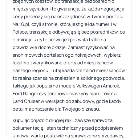
zbędnych kosztów, bo transakcje bezpośrednio
między sąsiadami to gwarancja, że każda negocjacja
ceny przełoży się na oszczędność w Twoim portfelu.
Na 1G.pl, czyli stronie, którą jest giełda numer 1 w
Polsce, transakcje odbywają się bez pośredników, co
eliminuje ukryte prowizje i pozwala trafić na
prawdziwie dobre okazje. Zamiast ryzykować na
anonimowych portalach ogólnokrajowych, wybierz
lokalnie zweryfikowane oferty od mieszkańców
naszego regionu. Tutaj każda oferta od mieszkańców
to realna szansa na znalezienie solidnego podwozia,
takiego jak popularne modele Volkswagen Amarok,
Ford Ranger czy terenowe maszyny marki Toyota
Land Cruiser w wersjach do zabudowy, gdzie każdy
detal ma znaczenie dla Twojego biznesu.
Kupując pojazd z drugiej ręki, zawsze sprawdzaj
dokumentację i stan techniczny przed podpisaniem
umowy; warto postawić na sprawdzone sprzedawcy,