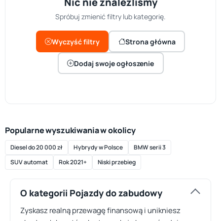
Nic nie znaleźliśmy
Spróbuj zmienić filtry lub kategorię.
Wyczyść filtry
Strona główna
Dodaj swoje ogłoszenie
Popularne wyszukiwania w okolicy
Diesel do 20 000 zł
Hybrydy w Polsce
BMW serii 3
SUV automat
Rok 2021+
Niski przebieg
O kategorii Pojazdy do zabudowy
Zyskasz realną przewagę finansową i unikniesz