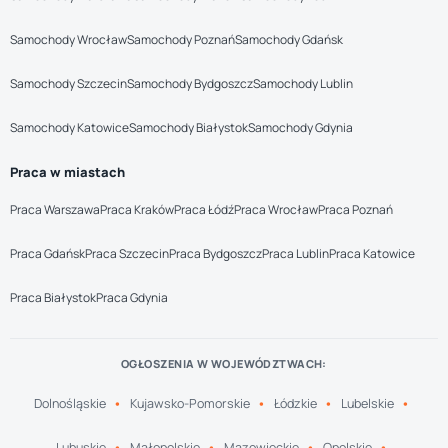
Samochody Wrocław
Samochody Poznań
Samochody Gdańsk
Samochody Szczecin
Samochody Bydgoszcz
Samochody Lublin
Samochody Katowice
Samochody Białystok
Samochody Gdynia
Praca w miastach
Praca Warszawa
Praca Kraków
Praca Łódź
Praca Wrocław
Praca Poznań
Praca Gdańsk
Praca Szczecin
Praca Bydgoszcz
Praca Lublin
Praca Katowice
Praca Białystok
Praca Gdynia
OGŁOSZENIA W WOJEWÓDZTWACH:
Dolnośląskie
Kujawsko-Pomorskie
Łódzkie
Lubelskie
Lubuskie
Małopolskie
Mazowieckie
Opolskie