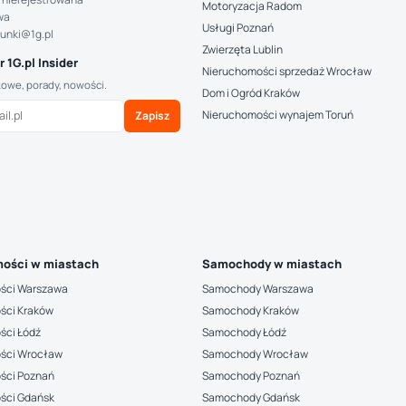
Motoryzacja Radom
wa
Usługi Poznań
hunki@1g.pl
Zwierzęta Lublin
 1G.pl Insider
Nieruchomości sprzedaż Wrocław
kowe, porady, nowości.
Dom i Ogród Kraków
Nieruchomości wynajem Toruń
Zapisz
ości w miastach
Samochody w miastach
ści Warszawa
Samochody Warszawa
ści Kraków
Samochody Kraków
ści Łódź
Samochody Łódź
ści Wrocław
Samochody Wrocław
ści Poznań
Samochody Poznań
ści Gdańsk
Samochody Gdańsk