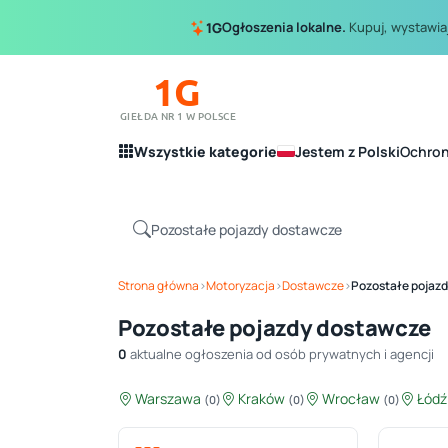
Ogłoszenia lokalne.
Kupuj, wystawiaj
1G
1G
GIEŁDA NR 1 W POLSCE
Wszystkie kategorie
Jestem z Polski
Ochro
Strona główna
›
Motoryzacja
›
Dostawcze
›
Pozostałe pojaz
Pozostałe pojazdy dostawcze
0
aktualne ogłoszenia od osób prywatnych i agencji
Warszawa
Kraków
Wrocław
Łód
(0)
(0)
(0)