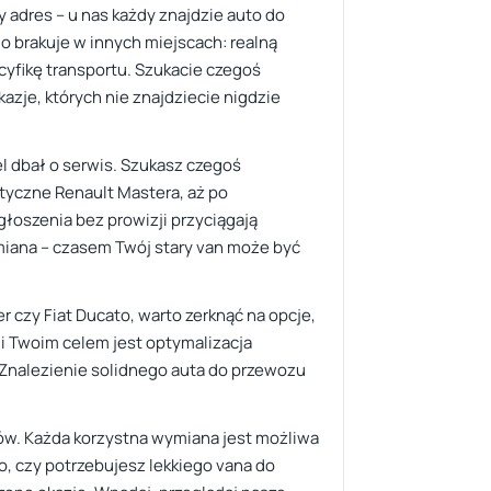
y adres – u nas każdy znajdzie auto do
go brakuje w innych miejscach: realną
ecyfikę transportu. Szukacie czegoś
azje, których nie znajdziecie nigdzie
el dbał o serwis. Szukasz czegoś
tyczne Renault Mastera, aż po
głoszenia bez prowizji przyciągają
amiana – czasem Twój stary van może być
r czy Fiat Ducato, warto zerknąć na opcje,
li Twoim celem jest optymalizacja
 Znalezienie solidnego auta do przewozu
dów. Każda korzystna wymiana jest możliwa
, czy potrzebujesz lekkiego vana do