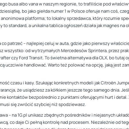
nego busa albo vana w naszym regionie, to trafiliście pod właściw
 dziesiątkę, bo jako giełda numer 1 w Polsce oferuje nam coś, cze
jna anonimowa platforma; to lokalny sprzedawca, który rozumie sp
to standard, a unikalna tablica ogłoszeń działa jak magnes na ok
o patrzeć – najlepiej celuj w auta, gdzie jako pierwszy właścici
sz wszystko: od wytrzymałych Mercedesów Sprintera, przez prak
er czy Ford Transit. To świetna alternatywa dla OLX, bo tutaj o
hcą uczciwie handlować. Warto też polować na opcję, jaką jest z
dność czasu i kasy. Szukając konkretnych modeli jak Citroën Jumpe
warancja, że usiądziesz za kółkiem jeszcze tego samego dnia. Jeś
nie kontaktów bezpośrednio z punktami oferującymi hurt i detal.
 musi się zwrócić szybciej niż spodziewasz.
awa – na 1G.pl unikasz zbędnych pośredników i niejasnych ukła
cą, co daje Ci pełną kontrolę nad procesem. Niezależnie od tego