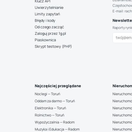
Klucz API
Częstocho
Uwierzytelnianie
E-mail: rac
Limity zapytań
Newsletter
Błędy i kody
Od czego zacząć
Raporty ryn
Zaloguj przez 1g.pl
Piaskownica
Skrypt testowy (PHP)
Najczęściej przeglądane
Nieruchom
Noclegi — Toruń
Nieruchomo
Oddam za darmo — Toruń
Nieruchomo
Elektronika — Toruń
Nieruchomo
Rolnictwo — Toruń
Nieruchomo
Wypożyczalnia — Radom
Nieruchomo
Muzyka i Edukacja — Radom
Nieruchomo