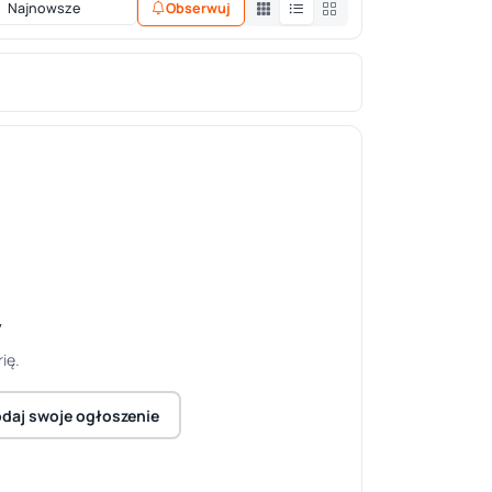
Obserwuj
y
ię.
daj swoje ogłoszenie