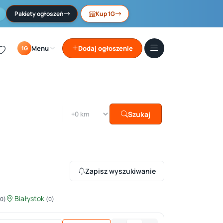
Pakiety ogłoszeń
Kup 1G
Menu
Dodaj ogłoszenie
1G
Szukaj
Zapisz wyszukiwanie
Białystok
(0)
(0)