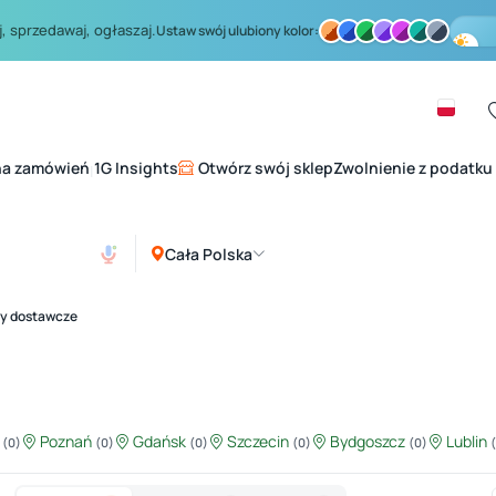
, sprzedawaj, ogłaszaj.
Ustaw swój ulubiony kolor:
na zamówień
1G Insights
Otwórz swój sklep
Zwolnienie z podatku
|
Cała Polska
dy dostawcze
ź
Poznań
Gdańsk
Szczecin
Bydgoszcz
Lublin
(0)
(0)
(0)
(0)
(0)