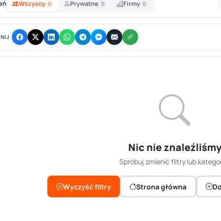
eń
Wszyscy
Prywatne
Firmy
0
0
0
NIJ
Nic nie znaleźliśm
Spróbuj zmienić filtry lub kategor
Wyczyść filtry
Strona główna
Do