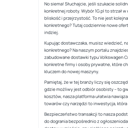
No siema! Słuchajcie, jeśli szukacie solid
konkretnej roboty. Wybór 1G.pl to strzał w
bliskość i przejrzystość. To nie jest kole
konkretnego? Tutaj codziennie nowe oferty 
indziej.
Kupując dostawczaka, musisz wiedzieć, na c
konkretnego? Na naszym portalu znajdzie
zabudowane dostawki typu Volkswagen Craft
konkretne firmy i osoby prywatne, które c
kluczem do nowej maszyny.
Pamiętaj, że w tej branży liczy się oszczę
gdzie możliwy jest odbiór osobisty – to g
kosztów, nasza platforma ułatwia nawiąza
towarów czy narzędzi to inwestycja, która
Bezpieczeństwo transakcji to nasza podst
do dogrania bezpośrednio z ogłoszeniodaw