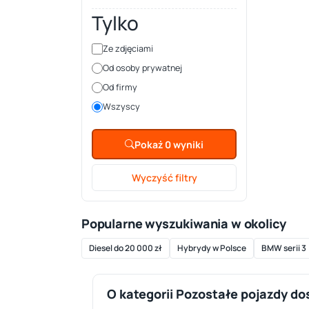
Tylko
Ze zdjęciami
Od osoby prywatnej
Od firmy
Wszyscy
Pokaż 0 wyniki
Wyczyść filtry
Popularne wyszukiwania w okolicy
Diesel do 20 000 zł
Hybrydy w Polsce
BMW serii 3
O kategorii Pozostałe pojazdy d