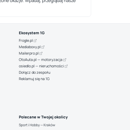
zone okazje. Wpadaj, przeglądaj nasze
Ekosystem 1G
Frogle.pl
Mediaboxy.pl
Mailerpro.pl
OtoAuta.pl — motoryzacja
osiedlo.pl — nieruchomości
Dołącz do zespołu
Reklamuj się na 1G
Polecane w Twojej okolicy
Sport i Hobby — Kraków