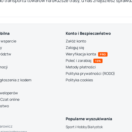
do transportu towarów na dłuższe trasy, u nas znajdziesz sprawd
bilna
Konto i Bezpieczeństwo
 wsparcie
Załóż konto
ny
Zaloguj się
wództw
Weryfikacja konta
PRO
Poleć i zarabiaj
10%
mocji
Metody płatności
Polityka prywatności (RODO)
głoszenia z kodem
Polityka cookies
deweloperów
Czat online
ństwo
Popularne wyszukiwania
arowicz
Sport i Hobby Białystok
 nierejestrowana