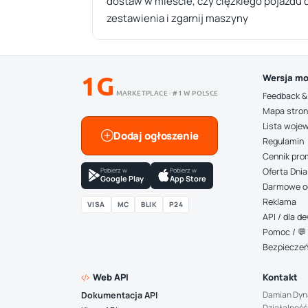
dostaw w mieście, czy ciężkiego pojazdu 
zestawienia i zgarnij maszyny
1G
Wersja mo
MARKETPLACE · #1 W POLSCE
Feedback &
Mapa stro
Lista woje
Dodaj ogłoszenie
Regulamin
Cennik pro
Pobierz w
Pobierz w
Oferta Dnia
Google Play
App Store
Darmowe o
Reklama
VISA
MC
BLIK
P24
API / dla 
Pomoc / 💬 
Bezpiecze
Web API
Kontakt
Damian Dyn
Dokumentacja API
Działalność