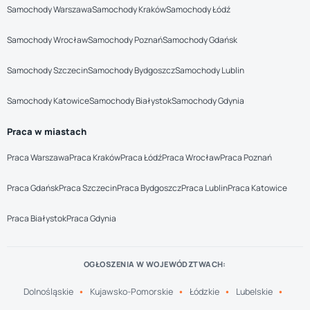
Samochody Warszawa
Samochody Kraków
Samochody Łódź
Samochody Wrocław
Samochody Poznań
Samochody Gdańsk
Samochody Szczecin
Samochody Bydgoszcz
Samochody Lublin
Samochody Katowice
Samochody Białystok
Samochody Gdynia
Praca w miastach
Praca Warszawa
Praca Kraków
Praca Łódź
Praca Wrocław
Praca Poznań
Praca Gdańsk
Praca Szczecin
Praca Bydgoszcz
Praca Lublin
Praca Katowice
Praca Białystok
Praca Gdynia
OGŁOSZENIA W WOJEWÓDZTWACH:
Dolnośląskie
Kujawsko-Pomorskie
Łódzkie
Lubelskie