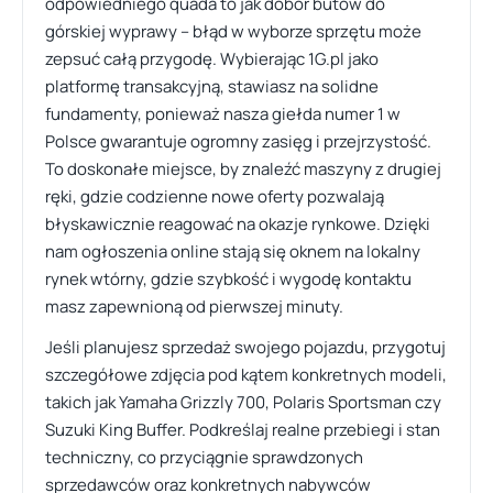
odpowiedniego quada to jak dobór butów do
górskiej wyprawy – błąd w wyborze sprzętu może
zepsuć całą przygodę. Wybierając 1G.pl jako
platformę transakcyjną, stawiasz na solidne
fundamenty, ponieważ nasza giełda numer 1 w
Polsce gwarantuje ogromny zasięg i przejrzystość.
To doskonałe miejsce, by znaleźć maszyny z drugiej
ręki, gdzie codzienne nowe oferty pozwalają
błyskawicznie reagować na okazje rynkowe. Dzięki
nam ogłoszenia online stają się oknem na lokalny
rynek wtórny, gdzie szybkość i wygodę kontaktu
masz zapewnioną od pierwszej minuty.
Jeśli planujesz sprzedaż swojego pojazdu, przygotuj
szczegółowe zdjęcia pod kątem konkretnych modeli,
takich jak Yamaha Grizzly 700, Polaris Sportsman czy
Suzuki King Buffer. Podkreślaj realne przebiegi i stan
techniczny, co przyciągnie sprawdzonych
sprzedawców oraz konkretnych nabywców