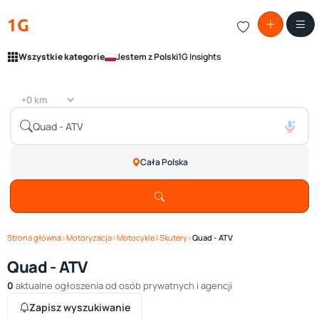
1G
Wszystkie kategorie
Jestem z Polski
1G Insights
Cała Polska
Strona główna
›
Motoryzacja
›
Motocykle i Skutery
›
Quad - ATV
Quad - ATV
0
aktualne ogłoszenia od osób prywatnych i agencji
Zapisz wyszukiwanie