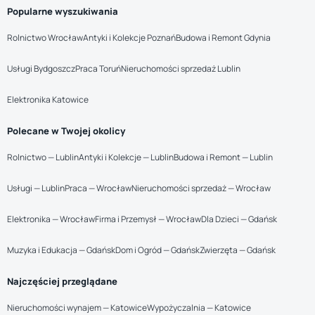
Popularne wyszukiwania
Rolnictwo Wrocław
Antyki i Kolekcje Poznań
Budowa i Remont Gdynia
Usługi Bydgoszcz
Praca Toruń
Nieruchomości sprzedaż Lublin
Elektronika Katowice
Polecane w Twojej okolicy
Rolnictwo — Lublin
Antyki i Kolekcje — Lublin
Budowa i Remont — Lublin
Usługi — Lublin
Praca — Wrocław
Nieruchomości sprzedaż — Wrocław
Elektronika — Wrocław
Firma i Przemysł — Wrocław
Dla Dzieci — Gdańsk
Muzyka i Edukacja — Gdańsk
Dom i Ogród — Gdańsk
Zwierzęta — Gdańsk
Najczęściej przeglądane
Nieruchomości wynajem — Katowice
Wypożyczalnia — Katowice