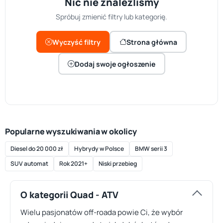
Nic nie znaleźliśmy
Spróbuj zmienić filtry lub kategorię.
Wyczyść filtry
Strona główna
Dodaj swoje ogłoszenie
Popularne wyszukiwania w okolicy
Diesel do 20 000 zł
Hybrydy w Polsce
BMW serii 3
SUV automat
Rok 2021+
Niski przebieg
O kategorii Quad - ATV
Wielu pasjonatów off-roada powie Ci, że wybór