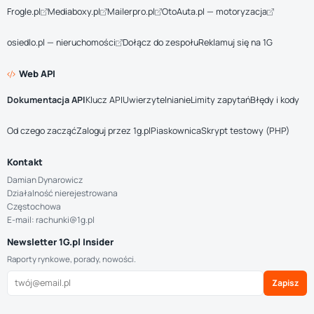
Frogle.pl
Mediaboxy.pl
Mailerpro.pl
OtoAuta.pl — motoryzacja
osiedlo.pl — nieruchomości
Dołącz do zespołu
Reklamuj się na 1G
Web API
Dokumentacja API
Klucz API
Uwierzytelnianie
Limity zapytań
Błędy i kody
Od czego zacząć
Zaloguj przez 1g.pl
Piaskownica
Skrypt testowy (PHP)
Kontakt
Damian Dynarowicz
Działalność nierejestrowana
Częstochowa
E-mail: rachunki@1g.pl
Newsletter 1G.pl Insider
Raporty rynkowe, porady, nowości.
Zapisz