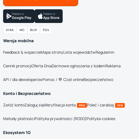
Pobierz w
Pobierz w
Google Play
App Store
VISA
MC
BLIK
P24
Wersja mobilna
Feedback & wsparcie
Mapa strony
Lista województw
Regulamin
Cennik promocji
Oferta Dnia
Darmowe ogłoszenia z kodem
Reklama
API / dla deweloperów
Pomoc / 💬 Czat online
Bezpieczeństwo
Konto i Bezpieczeństwo
Załóż konto
Zaloguj się
Weryfikacja konta
Poleć i zarabiaj
PRO
10%
Metody płatności
Polityka prywatności (RODO)
Polityka cookies
Ekosystem 1G