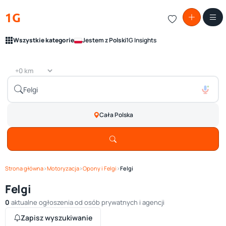
1G
Wszystkie kategorie
Jestem z Polski
1G Insights
Cała Polska
Strona główna
›
Motoryzacja
›
Opony i Felgi
›
Felgi
Felgi
0
aktualne ogłoszenia od osób prywatnych i agencji
Zapisz wyszukiwanie