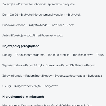
Zwierzęta — Kraków
Nieruchomości sprzedaż — Białystok
Dom i Ogród — Białystok
Nieruchomości wynajem — Białystok
Budowa i Remont — Białystok
Moda — Łódź
Praca — Łódź
Antyki i Kolekcje — Łódź
Firma i Przemysł — Łódź
Najczęściej przeglądane
Noclegi — Toruń
Oddam za darmo — Toruń
Elektronika — Toruń
Rolnictwo — Toruń
Wypożyczalnia — Radom
Muzyka i Edukacja — Radom
Dla Dzieci — Radom
Zdrowie i Uroda — Radom
Sport i Hobby — Bydgoszcz
Motoryzacja — Bydgoszcz
Usługi — Bydgoszcz
Zwierzęta — Bydgoszcz
Nieruchomości w miastach
Nieruchomości Warszawa
Nieruchomości Kraków
Nieruchomości Łódź