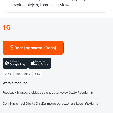
bezpieczniejszą i bardziej stylową.
1G
Dodaj ogłoszenie
Pobierz w
Pobierz w
Google Play
App Store
VISA
MC
BLIK
P24
Wersja mobilna
Feedback & wsparcie
Mapa strony
Lista województw
Regulamin
Cennik promocji
Oferta Dnia
Darmowe ogłoszenia z kodem
Reklama