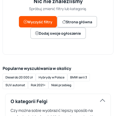
Nic nie znaleźliśmy
Spróbuj zmienić filtry lub kategorię.
Wyczyść filtry
Strona główna
Dodaj swoje ogłoszenie
Popularne wyszukiwania w okolicy
Diesel do 20 000 zł
Hybrydy w Polsce
BMW serii 3
SUV automat
Rok 2021+
Niski przebieg
O kategorii Felgi
Czy można sobie wyobrazić lepszy sposób na