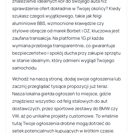
znalezienie idealnych kół do swojego auta niż
sprawdzenie ofert dokładnie w Twojej okolicy? Kiedy
szukasz czegoś wyjątkowego, takie jak felgi
aluminiowe BBS, wzmocnione krawędzie czy
stylowe obręcze od marek Borbet i OZ, kluczowa jest
zaufana transakcja. Na platformie 1G.pl każda
wymiana przebiega transparentnie, co gwarantuje
bezpieczeństwo i spokój ducha przy zakupie sprzętu
w stanie idealnym, który odmieni wygląd Twojego
samochodu.
Wchodź na naszą stronę, dodaj swoje ogłoszenia lub
zacznij przeglądać tysiące propozycji już teraz.
Nasza lokalna giełda ogłoszeń to miejsce, gdzie
znajdziesz wszystko: od felg stalowych do aut
dostawczych, przez sportowe zestawy do BMW czy
VW, aż po unikalne projekty customowe. To właśnie
tutaj Twoje ogłoszenia drobne mogą dotrzeć do
setek potencjalnych kupujących w krótkim czasie.