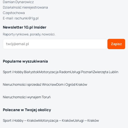
Damian Dynarowicz
Działalność nierejestrowana
Częstochowa
E-mail: rachunki@1g.pl
Newsletter 1G.pl Insider
Raporty rynkowe, porady, nowości.
Zapisz
Popularne wyszukiwania
Sport i Hobby Białystok
Motoryzacja Radom
Usługi Poznań
Zwierzęta Lublin
Nieruchomości sprzedaż Wrocław
Dom i Ogród Kraków
Nieruchomości wynajem Toruń
Polecane w Twojej okolicy
Sport i Hobby — Kraków
Motoryzacja — Kraków
Usługi — Kraków