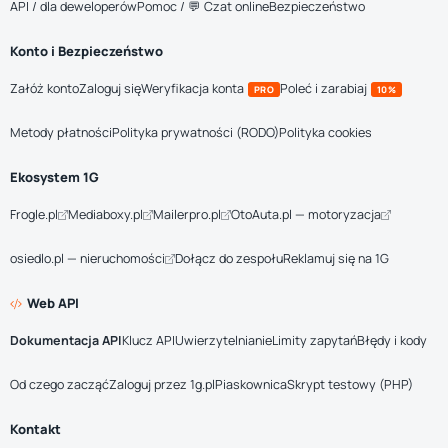
API / dla deweloperów
Pomoc / 💬 Czat online
Bezpieczeństwo
Konto i Bezpieczeństwo
Załóż konto
Zaloguj się
Weryfikacja konta
Poleć i zarabiaj
PRO
10%
Metody płatności
Polityka prywatności (RODO)
Polityka cookies
Ekosystem 1G
Frogle.pl
Mediaboxy.pl
Mailerpro.pl
OtoAuta.pl — motoryzacja
osiedlo.pl — nieruchomości
Dołącz do zespołu
Reklamuj się na 1G
Web API
Dokumentacja API
Klucz API
Uwierzytelnianie
Limity zapytań
Błędy i kody
Od czego zacząć
Zaloguj przez 1g.pl
Piaskownica
Skrypt testowy (PHP)
Kontakt