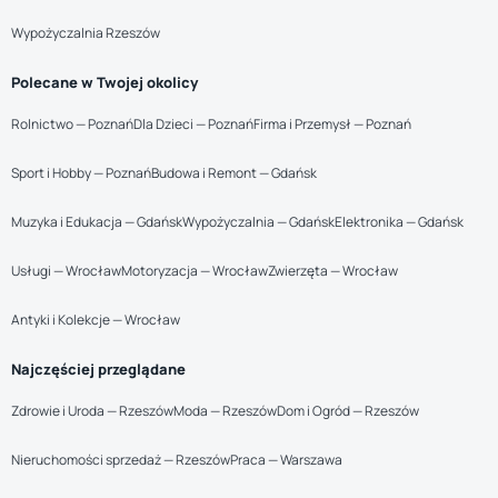
Wypożyczalnia Rzeszów
Polecane w Twojej okolicy
Rolnictwo — Poznań
Dla Dzieci — Poznań
Firma i Przemysł — Poznań
Sport i Hobby — Poznań
Budowa i Remont — Gdańsk
Muzyka i Edukacja — Gdańsk
Wypożyczalnia — Gdańsk
Elektronika — Gdańsk
Usługi — Wrocław
Motoryzacja — Wrocław
Zwierzęta — Wrocław
Antyki i Kolekcje — Wrocław
Najczęściej przeglądane
Zdrowie i Uroda — Rzeszów
Moda — Rzeszów
Dom i Ogród — Rzeszów
Nieruchomości sprzedaż — Rzeszów
Praca — Warszawa