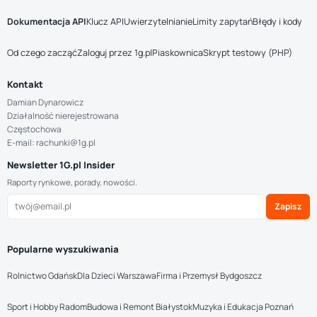
Dokumentacja API
Klucz API
Uwierzytelnianie
Limity zapytań
Błędy i kody
Od czego zacząć
Zaloguj przez 1g.pl
Piaskownica
Skrypt testowy (PHP)
Kontakt
Damian Dynarowicz
Działalność nierejestrowana
Częstochowa
E-mail: rachunki@1g.pl
Newsletter 1G.pl Insider
Raporty rynkowe, porady, nowości.
Zapisz
Popularne wyszukiwania
Rolnictwo Gdańsk
Dla Dzieci Warszawa
Firma i Przemysł Bydgoszcz
Sport i Hobby Radom
Budowa i Remont Białystok
Muzyka i Edukacja Poznań