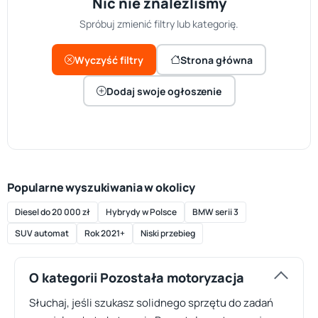
Nic nie znaleźliśmy
Spróbuj zmienić filtry lub kategorię.
Wyczyść filtry
Strona główna
Dodaj swoje ogłoszenie
Popularne wyszukiwania w okolicy
Diesel do 20 000 zł
Hybrydy w Polsce
BMW serii 3
SUV automat
Rok 2021+
Niski przebieg
O kategorii Pozostała motoryzacja
Słuchaj, jeśli szukasz solidnego sprzętu do zadań