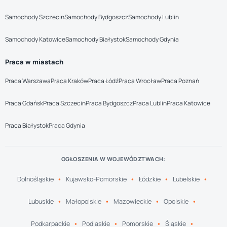
Samochody Szczecin
Samochody Bydgoszcz
Samochody Lublin
Samochody Katowice
Samochody Białystok
Samochody Gdynia
Praca w miastach
Praca Warszawa
Praca Kraków
Praca Łódź
Praca Wrocław
Praca Poznań
Praca Gdańsk
Praca Szczecin
Praca Bydgoszcz
Praca Lublin
Praca Katowice
Praca Białystok
Praca Gdynia
OGŁOSZENIA W WOJEWÓDZTWACH:
Dolnośląskie
Kujawsko-Pomorskie
Łódzkie
Lubelskie
Lubuskie
Małopolskie
Mazowieckie
Opolskie
Podkarpackie
Podlaskie
Pomorskie
Śląskie