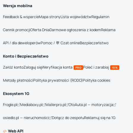
Wersja mobilna
Feedback & wsparcie
Mapa strony
Lista województw
Regulamin
Cennik promocji
Oferta Dnia
Darmowe ogłoszenia z kodem
Reklama
API / dla deweloperów
Pomoc / 💬 Czat online
Bezpieczeństwo
Konto i Bezpieczeństwo
Załóż konto
Zaloguj się
Weryfikacja konta
Poleć i zarabiaj
PRO
10%
Metody płatności
Polityka prywatności (RODO)
Polityka cookies
Ekosystem 1G
Frogle.pl
Mediaboxy.pl
Mailerpro.pl
OtoAuta.pl — motoryzacja
osiedlo.pl — nieruchomości
Dołącz do zespołu
Reklamuj się na 1G
Web API