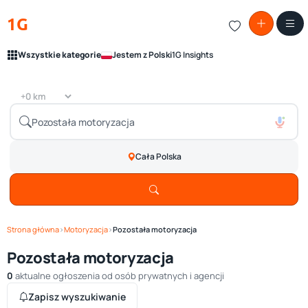
1G
Wszystkie kategorie
Jestem z Polski
1G Insights
Cała Polska
Strona główna
›
Motoryzacja
›
Pozostała motoryzacja
Pozostała motoryzacja
0
aktualne ogłoszenia od osób prywatnych i agencji
Zapisz wyszukiwanie