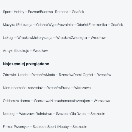
Sport i Hobby — Poznań
Budowa i Remont — Gdańsk
Muzyka i Edukacja — Gdańsk
Wypożyczalnia — Gdańsk
Elektronika — Gdańsk
Usługi — Wrocław
Motoryzacja — Wrocław
Zwierzęta — Wrocław
Antyki i Kolekcje — Wrocław
Najczęściej przeglądane
Zdrowie i Uroda — Rzeszów
Moda — Rzeszów
Dom i Ogród — Rzeszów
Nieruchomości sprzedaż — Rzeszów
Praca — Warszawa
Oddam za darmo — Warszawa
Nieruchomości wynajem — Warszawa
Noclegi — Warszawa
Rolnictwo — Szczecin
Dla Dzieci — Szczecin
Firma i Przemysł — Szczecin
Sport i Hobby — Szczecin