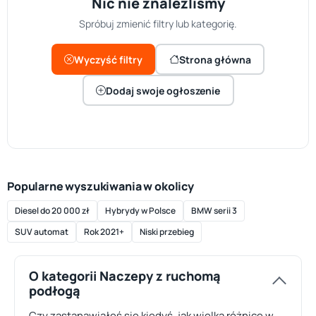
Nic nie znaleźliśmy
Spróbuj zmienić filtry lub kategorię.
Wyczyść filtry
Strona główna
Dodaj swoje ogłoszenie
Popularne wyszukiwania w okolicy
Diesel do 20 000 zł
Hybrydy w Polsce
BMW serii 3
SUV automat
Rok 2021+
Niski przebieg
O kategorii Naczepy z ruchomą
podłogą
Czy zastanawiałeś się kiedyś, jak wielką różnicę w