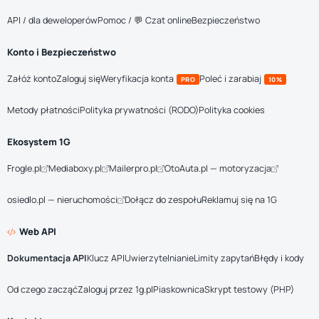
API / dla deweloperów
Pomoc / 💬 Czat online
Bezpieczeństwo
Konto i Bezpieczeństwo
Załóż konto
Zaloguj się
Weryfikacja konta
Poleć i zarabiaj
PRO
10%
Metody płatności
Polityka prywatności (RODO)
Polityka cookies
Ekosystem 1G
Frogle.pl
Mediaboxy.pl
Mailerpro.pl
OtoAuta.pl — motoryzacja
osiedlo.pl — nieruchomości
Dołącz do zespołu
Reklamuj się na 1G
Web API
Dokumentacja API
Klucz API
Uwierzytelnianie
Limity zapytań
Błędy i kody
Od czego zacząć
Zaloguj przez 1g.pl
Piaskownica
Skrypt testowy (PHP)