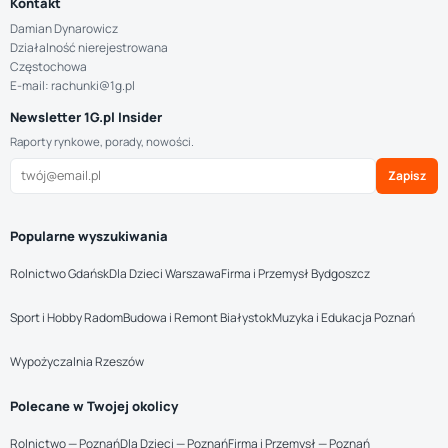
Kontakt
Damian Dynarowicz
Działalność nierejestrowana
Częstochowa
E-mail: rachunki@1g.pl
Newsletter 1G.pl Insider
Raporty rynkowe, porady, nowości.
Zapisz
Popularne wyszukiwania
Rolnictwo Gdańsk
Dla Dzieci Warszawa
Firma i Przemysł Bydgoszcz
Sport i Hobby Radom
Budowa i Remont Białystok
Muzyka i Edukacja Poznań
Wypożyczalnia Rzeszów
Polecane w Twojej okolicy
Rolnictwo — Poznań
Dla Dzieci — Poznań
Firma i Przemysł — Poznań