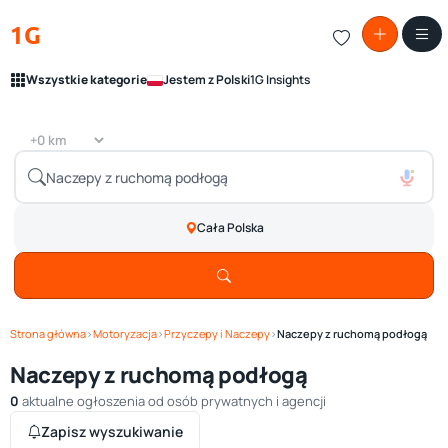
1G
Wszystkie kategorie
Jestem z Polski
1G Insights
Cała Polska
Strona główna
›
Motoryzacja
›
Przyczepy i Naczepy
›
Naczepy z ruchomą podłogą
Naczepy z ruchomą podłogą
0
aktualne ogłoszenia od osób prywatnych i agencji
Zapisz wyszukiwanie