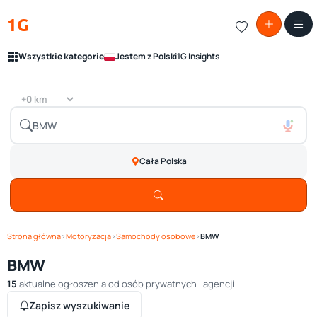
1G
Wszystkie kategorie
Jestem z Polski
1G Insights
Cała Polska
Strona główna
›
Motoryzacja
›
Samochody osobowe
›
BMW
BMW
15
aktualne ogłoszenia od osób prywatnych i agencji
Zapisz wyszukiwanie