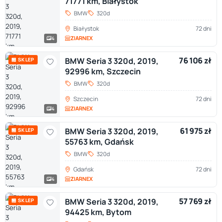
71771 km, Białystok
BMW
320d
Białystok
72 dni
ZIARNEX
4
76 106 zł
BMW Seria 3 320d, 2019,
🏪 SKLEP
92996 km, Szczecin
BMW
320d
Szczecin
72 dni
ZIARNEX
4
61 975 zł
BMW Seria 3 320d, 2019,
🏪 SKLEP
55763 km, Gdańsk
BMW
320d
Gdańsk
72 dni
ZIARNEX
4
57 769 zł
BMW Seria 3 320d, 2019,
🏪 SKLEP
94425 km, Bytom