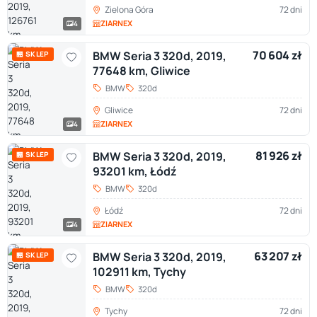
Zielona Góra
72 dni
ZIARNEX
4
70 604 zł
BMW Seria 3 320d, 2019,
🏪 SKLEP
77648 km, Gliwice
BMW
320d
Gliwice
72 dni
ZIARNEX
4
81 926 zł
BMW Seria 3 320d, 2019,
🏪 SKLEP
93201 km, Łódź
BMW
320d
Łódź
72 dni
ZIARNEX
4
63 207 zł
BMW Seria 3 320d, 2019,
🏪 SKLEP
102911 km, Tychy
BMW
320d
Tychy
72 dni