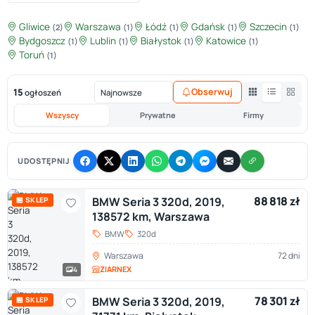
Gliwice
Warszawa
Łódź
Gdańsk
Szczecin
(2)
(1)
(1)
(1)
(1)
Bydgoszcz
Lublin
Białystok
Katowice
(1)
(1)
(1)
(1)
Toruń
(1)
15
Obserwuj
ogłoszeń
Wszyscy
Prywatne
Firmy
UDOSTĘPNIJ
88 818 zł
BMW Seria 3 320d, 2019,
🏪 SKLEP
138572 km, Warszawa
BMW
320d
Warszawa
72 dni
ZIARNEX
4
78 301 zł
BMW Seria 3 320d, 2019,
🏪 SKLEP