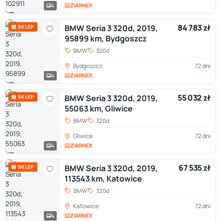
ZIARNEX
4
84 783 zł
BMW Seria 3 320d, 2019,
🏪 SKLEP
95899 km, Bydgoszcz
BMW
320d
Bydgoszcz
72 dni
ZIARNEX
4
55 032 zł
BMW Seria 3 320d, 2019,
🏪 SKLEP
55063 km, Gliwice
BMW
320d
Gliwice
72 dni
ZIARNEX
4
67 535 zł
BMW Seria 3 320d, 2019,
🏪 SKLEP
113543 km, Katowice
BMW
320d
Katowice
72 dni
ZIARNEX
4