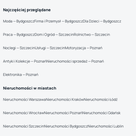
Najczęściej przeglądane
Moda — Bydgoszcz
Firma i Przemysł — Bydgoszcz
Dla Dzieci — Bydgoszcz
Praca — Bydgoszcz
Dom i Ogród — Szczecin
Rolnictwo — Szczecin
Noclegi — Szczecin
Usługi — Szczecin
Motoryzacja — Poznań
Antyki i Kolekcje — Poznań
Nieruchomości sprzedaż — Poznań
Elektronika — Poznań
Nieruchomości w miastach
Nieruchomości Warszawa
Nieruchomości Kraków
Nieruchomości Łódź
Nieruchomości Wrocław
Nieruchomości Poznań
Nieruchomości Gdańsk
Nieruchomości Szczecin
Nieruchomości Bydgoszcz
Nieruchomości Lublin