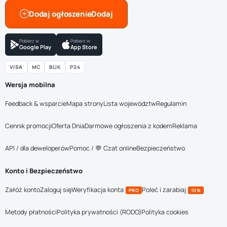
Dodaj ogłoszenie
Pobierz w
Pobierz w
Google Play
App Store
VISA
MC
BLIK
P24
Wersja mobilna
Feedback & wsparcie
Mapa strony
Lista województw
Regulamin
Cennik promocji
Oferta Dnia
Darmowe ogłoszenia z kodem
Reklama
API / dla deweloperów
Pomoc / 💬 Czat online
Bezpieczeństwo
Konto i Bezpieczeństwo
Załóż konto
Zaloguj się
Weryfikacja konta
Poleć i zarabiaj
PRO
10%
Metody płatności
Polityka prywatności (RODO)
Polityka cookies