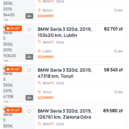
BMW
320d
Bytom
72 dni
ZIARNEX
4
82 701 zł
BMW Seria 3 320d, 2019,
🏪 SKLEP
153420 km, Lublin
BMW
320d
Lublin
72 dni
ZIARNEX
4
58 345 zł
BMW Seria 3 320d, 2019,
🏪 SKLEP
47318 km, Toruń
BMW
320d
Toruń
72 dni
ZIARNEX
4
89 580 zł
BMW Seria 3 320d, 2019,
🏪 SKLEP
126761 km, Zielona Góra
BMW
320d