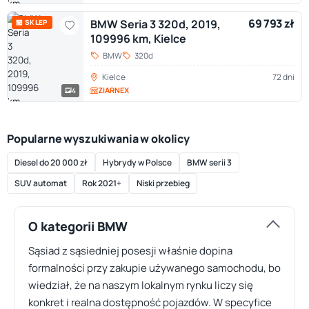
69 793 zł
BMW Seria 3 320d, 2019,
🏪 SKLEP
109996 km, Kielce
BMW
320d
Kielce
72 dni
ZIARNEX
4
Popularne wyszukiwania w okolicy
Diesel do 20 000 zł
Hybrydy w Polsce
BMW serii 3
SUV automat
Rok 2021+
Niski przebieg
O kategorii BMW
Sąsiad z sąsiedniej posesji właśnie dopina
formalności przy zakupie używanego samochodu, bo
wiedział, że na naszym lokalnym rynku liczy się
konkret i realna dostępność pojazdów. W specyfice