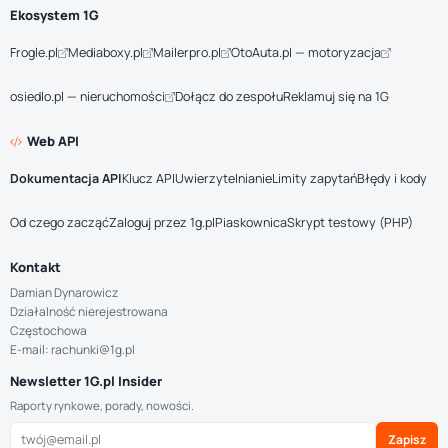
Ekosystem 1G
Frogle.pl
Mediaboxy.pl
Mailerpro.pl
OtoAuta.pl — motoryzacja
osiedlo.pl — nieruchomości
Dołącz do zespołu
Reklamuj się na 1G
Web API
Dokumentacja API
Klucz API
Uwierzytelnianie
Limity zapytań
Błędy i kody
Od czego zacząć
Zaloguj przez 1g.pl
Piaskownica
Skrypt testowy (PHP)
Kontakt
Damian Dynarowicz
Działalność nierejestrowana
Częstochowa
E-mail: rachunki@1g.pl
Newsletter 1G.pl Insider
Raporty rynkowe, porady, nowości.
Zapisz