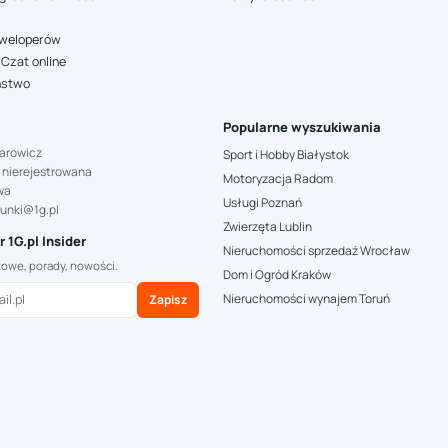
deweloperów
Czat online
ństwo
Popularne wyszukiwania
arowicz
Sport i Hobby Białystok
 nierejestrowana
Motoryzacja Radom
wa
Usługi Poznań
hunki@1g.pl
Zwierzęta Lublin
 1G.pl Insider
Nieruchomości sprzedaż Wrocław
kowe, porady, nowości.
Dom i Ogród Kraków
Nieruchomości wynajem Toruń
Zapisz