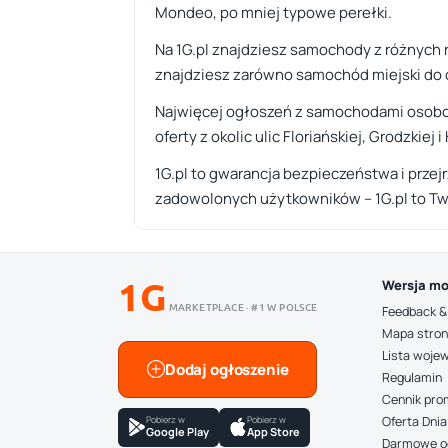
Mondeo, po mniej typowe perełki.
Na 1G.pl znajdziesz samochody z różnych
znajdziesz zarówno samochód miejski do c
Najwięcej ogłoszeń z samochodami osobow
oferty z okolic ulic Floriańskiej, Grodzkie
1G.pl to gwarancja bezpieczeństwa i przej
zadowolonych użytkowników – 1G.pl to Tw
1G
Wersja mo
MARKETPLACE · #1 W POLSCE
Feedback &
Mapa stro
Lista woje
Dodaj ogłoszenie
Regulamin
Cennik pro
Pobierz w
Pobierz w
Oferta Dnia
Google Play
App Store
Darmowe o