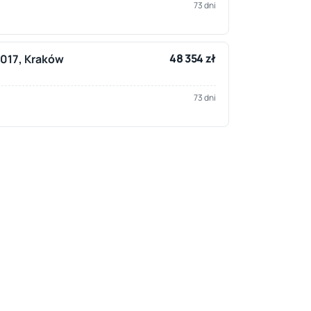
73 dni
48 354 zł
 2017, Kraków
73 dni