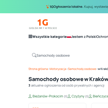
Ogłoszenia lokalne.
Kupuj, wystawiaj
1G
1G
GIEŁDA NR 1 W POLSCE
Wszystkie kategorie
Jestem z Polski
Ochro
Strona główna
›
Motoryzacja
›
Samochody osobowe
›
w Krak
Samochody osobowe w Krakó
3
aktualne ogłoszenia od osób prywatnych i agencji
Bieżanów-Prokocim
Czyżyny
Bieńczyc
(1)
(1)