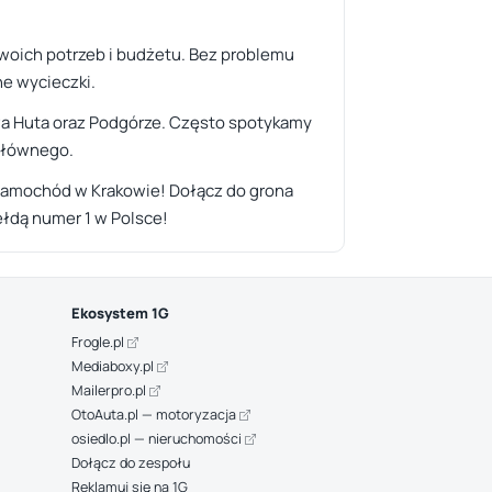
woich potrzeb i budżetu. Bez problemu
ne wycieczki.
a Huta oraz Podgórze. Często spotykamy
 Głównego.
y samochód w Krakowie! Dołącz do grona
łdą numer 1 w Polsce!
Ekosystem 1G
Frogle.pl
Mediaboxy.pl
Mailerpro.pl
OtoAuta.pl — motoryzacja
osiedlo.pl — nieruchomości
Dołącz do zespołu
Reklamuj się na 1G