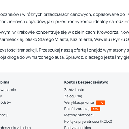
 roczników i w różnych przedziałach cenowych, dopasowane do T
odziennych dojazdów, jak i przestronny kombi idealny na rodzin
ymi w Krakowie koncentruje się w dzielnicach: Krowodrza, Now
j i Karmelickiej, blisko Starego Miasta, Kazimierza, Wawelu i Rynku
rzystości transakcji. Przeszukaj naszą ofertę i znajdź wymarzon
oja droga do wymarzonego auta. Sprawdź, dlaczego jesteśmy gie
bilna
Konto i Bezpieczeństwo
 wsparcie
Załóż konto
ny
Zaloguj się
wództw
Weryfikacja konta
PRO
Poleć i zarabiaj
10%
mocji
Metody płatności
Polityka prywatności (RODO)
głoszenia z kodem
Polityka cookies