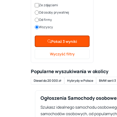
Ze zdjęciami
Od osoby prywatnej
Od firmy
Wszyscy
Pokaż 3 wyniki
Wyczyść filtry
Popularne wyszukiwania w okolicy
Diesel do 20 000 zł
Hybrydy w Polsce
BMW serii 3
Ogłoszenia Samochody osobowe
Szukasz idealnego samochodu osobowego w
samochodów osobowych, od popularnych mod