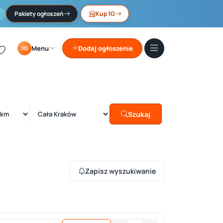
Pakiety ogłoszeń
Kup 1G
Menu
Dodaj ogłoszenie
1G
Szukaj
Zapisz wyszukiwanie