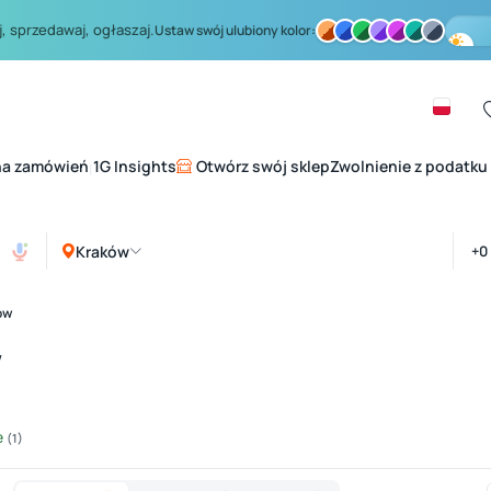
, sprzedawaj, ogłaszaj.
Ustaw swój ulubiony kolor:
na zamówień
1G Insights
Otwórz swój sklep
Zwolnienie z podatku
|
Kraków
ów
w
e
(1)