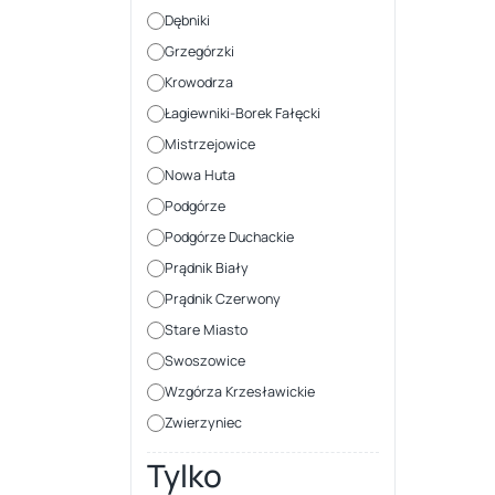
Dębniki
Grzegórzki
Krowodrza
Łagiewniki-Borek Fałęcki
Mistrzejowice
Nowa Huta
Podgórze
Podgórze Duchackie
Prądnik Biały
Prądnik Czerwony
Stare Miasto
Swoszowice
Wzgórza Krzesławickie
Zwierzyniec
Tylko