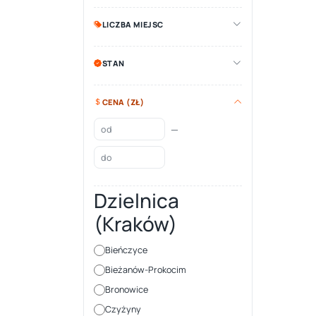
LICZBA MIEJSC
STAN
CENA (ZŁ)
—
Dzielnica
(Kraków)
Bieńczyce
Bieżanów-Prokocim
Bronowice
Czyżyny