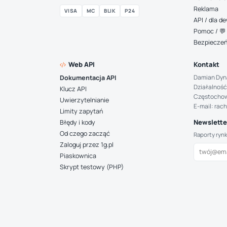
Reklama
VISA
MC
BLIK
P24
API / dla 
Pomoc / 💬 
Bezpiecze
Web API
Kontakt
Damian Dyn
Dokumentacja API
Działalność
Klucz API
Częstocho
Uwierzytelnianie
E-mail: rac
Limity zapytań
Newsletter
Błędy i kody
Od czego zacząć
Raporty ryn
Zaloguj przez 1g.pl
Piaskownica
Skrypt testowy (PHP)