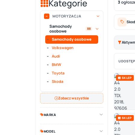
Kategorie
3
ogłosz
MOTORYZACJA
Skod
Samochody
88
osobowe
Samochody osobowe
Aktywne
Volkswagen
Audi
UDOSTĘP
BMW
Toyota
🏪 SKLEP
Skoda
Zobacz wszystkie
MARKA
🏪 SKLEP
MODEL