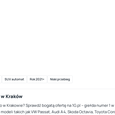
SUV automat
Rok 2021+
Niski przebieg
 w Kraków
 Krakowie? Sprawdź bogatą ofertę na 1G.pl – giełda numer 1 w 
eli takich jak VW Passat, Audi A4, Skoda Octavia, Toyota Corol