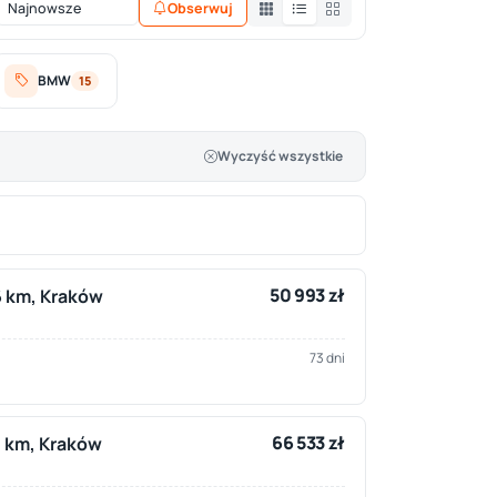
Obserwuj
BMW
15
Wyczyść wszystkie
50 993 zł
6 km, Kraków
73 dni
66 533 zł
2 km, Kraków