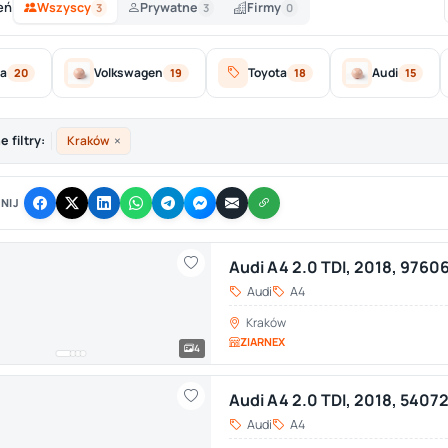
eń
Wszyscy
Prywatne
Firmy
3
3
0
a
Volkswagen
Toyota
Audi
20
19
18
15
×
 filtry:
Kraków
NIJ
Audi A4 2.0 TDI, 2018, 9760
Audi
A4
Kraków
ZIARNEX
4
Audi A4 2.0 TDI, 2018, 5407
Audi
A4