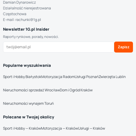
Damian Dynarowicz
Działalność nierejestrowana
Częstochowa
E-mail: rachunki@1g.pl
Newsletter 1G.pl Insider
Raporty rynkowe, porady, nowości.
Zapisz
Popularne wyszukiwania
Sport i Hobby Białystok
Motoryzacja Radom
Usługi Poznań
Zwierzęta Lublin
Nieruchomości sprzedaż Wrocław
Dom i Ogród Kraków
Nieruchomości wynajem Toruń
Polecane w Twojej okolicy
Sport i Hobby — Kraków
Motoryzacja — Kraków
Usługi — Kraków