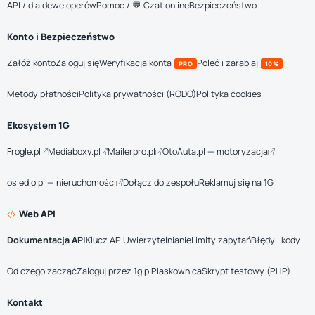
API / dla deweloperów
Pomoc / 💬 Czat online
Bezpieczeństwo
Konto i Bezpieczeństwo
Załóż konto
Zaloguj się
Weryfikacja konta
Poleć i zarabiaj
PRO
10%
Metody płatności
Polityka prywatności (RODO)
Polityka cookies
Ekosystem 1G
Frogle.pl
Mediaboxy.pl
Mailerpro.pl
OtoAuta.pl — motoryzacja
osiedlo.pl — nieruchomości
Dołącz do zespołu
Reklamuj się na 1G
Web API
Dokumentacja API
Klucz API
Uwierzytelnianie
Limity zapytań
Błędy i kody
Od czego zacząć
Zaloguj przez 1g.pl
Piaskownica
Skrypt testowy (PHP)
Kontakt