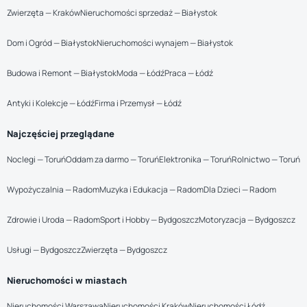
Zwierzęta — Kraków
Nieruchomości sprzedaż — Białystok
Dom i Ogród — Białystok
Nieruchomości wynajem — Białystok
Budowa i Remont — Białystok
Moda — Łódź
Praca — Łódź
Antyki i Kolekcje — Łódź
Firma i Przemysł — Łódź
Najczęściej przeglądane
Noclegi — Toruń
Oddam za darmo — Toruń
Elektronika — Toruń
Rolnictwo — Toruń
Wypożyczalnia — Radom
Muzyka i Edukacja — Radom
Dla Dzieci — Radom
Zdrowie i Uroda — Radom
Sport i Hobby — Bydgoszcz
Motoryzacja — Bydgoszcz
Usługi — Bydgoszcz
Zwierzęta — Bydgoszcz
Nieruchomości w miastach
Nieruchomości Warszawa
Nieruchomości Kraków
Nieruchomości Łódź