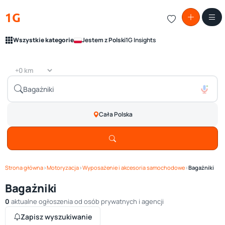
1G
Wszystkie kategorie
Jestem z Polski
1G Insights
Cała Polska
Strona główna
›
Motoryzacja
›
Wyposażenie i akcesoria samochodowe
›
Bagażniki
Bagażniki
0
aktualne ogłoszenia od osób prywatnych i agencji
Zapisz wyszukiwanie