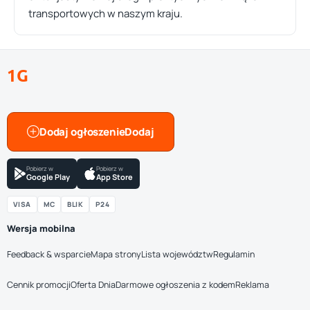
transportowych w naszym kraju.
1G
Dodaj ogłoszenie
Pobierz w
Pobierz w
Google Play
App Store
VISA
MC
BLIK
P24
Wersja mobilna
Feedback & wsparcie
Mapa strony
Lista województw
Regulamin
Cennik promocji
Oferta Dnia
Darmowe ogłoszenia z kodem
Reklama