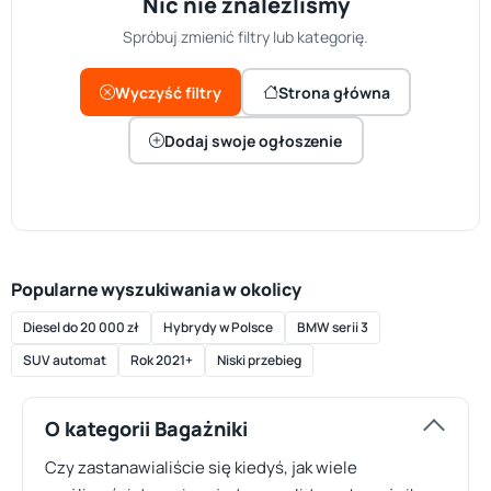
Nic nie znaleźliśmy
Spróbuj zmienić filtry lub kategorię.
Wyczyść filtry
Strona główna
Dodaj swoje ogłoszenie
Popularne wyszukiwania w okolicy
Diesel do 20 000 zł
Hybrydy w Polsce
BMW serii 3
SUV automat
Rok 2021+
Niski przebieg
O kategorii Bagażniki
Czy zastanawialiście się kiedyś, jak wiele