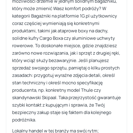
możliwości drzemie w jednym solidnym bagażniku,
który może zmienić Wasz komfort podróży? W
kategorii Bagażniki na platformie 1G.pl użytkownicy
coraz częściej wymieniają się konkretnymi
produktami, takimi jak ataprowe boxy na dachy,
solidne kufry Cargo Boxa czy aluminiowe uchwyty
rowerowe. To doskonałe miejsce, gdzie znajdziesz
zarówno nowe rozwiązania, jak i sprzęt z drugiej ręki,
który wciąż służy bezawaryjnie. Jeśli planujesz
sprzedaż swojego sprzętu, pamiętaj o kilku prostych
zasadach: przygotuj wyraźne zdjęcia detali, określ
stan techniczny i określ mocno specyfikację
producenta, np. konkretny model Thule czy
skandynawski Skipaal. Taka przejrzystość gwarantuje
szybki kontakt z kupującym i sprawia, że Twój
bezpieczny zakup staje się faktem dla kolejnego
podróżnika.
Lokalny handel w tej branży ma swój rytm;