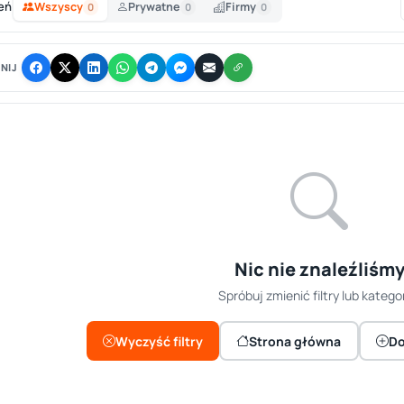
eń
Wszyscy
Prywatne
Firmy
0
0
0
NIJ
Nic nie znaleźliśm
Spróbuj zmienić filtry lub kategor
Wyczyść filtry
Strona główna
Do