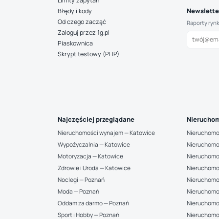
Limity zapytań
Newsletter
Błędy i kody
Od czego zacząć
Raporty ryn
Zaloguj przez 1g.pl
Piaskownica
Skrypt testowy (PHP)
Najczęściej przeglądane
Nieruchom
Nieruchomości wynajem — Katowice
Nieruchomo
Wypożyczalnia — Katowice
Nieruchomo
Motoryzacja — Katowice
Nieruchomo
Zdrowie i Uroda — Katowice
Nieruchomo
Noclegi — Poznań
Nieruchomo
Moda — Poznań
Nieruchomo
Oddam za darmo — Poznań
Nieruchomo
Sport i Hobby — Poznań
Nieruchomo