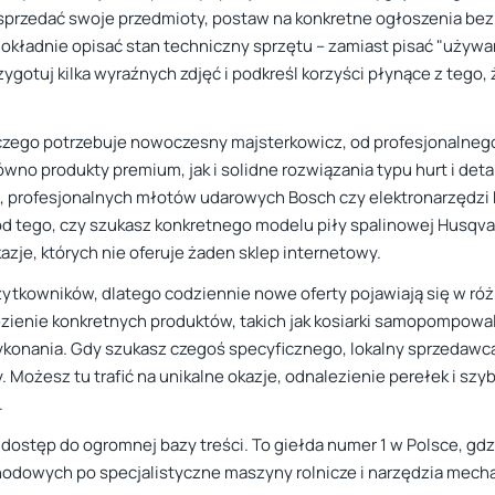
z sprzedać swoje przedmioty, postaw na konkretne ogłoszenia bez 
okładnie opisać stan techniczny sprzętu – zamiast pisać "używany
gotuj kilka wyraźnych zdjęć i podkreśl korzyści płynące z tego, ż
 czego potrzebuje nowoczesny majsterkowicz, od profesjonalneg
wno produkty premium, jak i solidne rozwiązania typu hurt i deta
, profesjonalnych młotów udarowych Bosch czy elektronarzędzi 
d tego, czy szukasz konkretnego modelu piły spalinowej Husqva
azje, których nie oferuje żaden sklep internetowy.
ytkowników, dlatego codziennie nowe oferty pojawiają się w róż
zienie konkretnych produktów, takich jak kosiarki samopompowal
 wykonania. Gdy szukasz czegoś specyficznego, lokalny sprzedawc
Możesz tu trafić na unikalne okazje, odnalezienie perełek i szyb
.
z dostęp do ogromnej bazy treści. To giełda numer 1 w Polsce, 
odowych po specjalistyczne maszyny rolnicze i narzędzia mecha