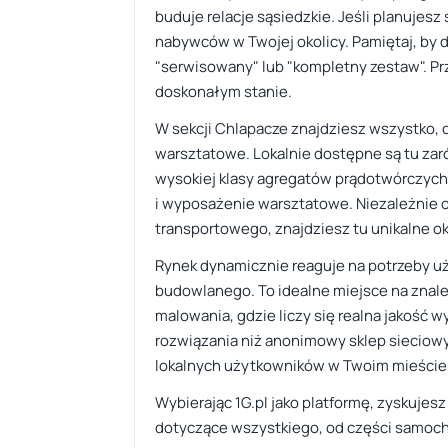
buduje relacje sąsiedzkie. Jeśli planujes
nabywców w Twojej okolicy. Pamiętaj, by d
"serwisowany" lub "kompletny zestaw". Przy
doskonałym stanie.
W sekcji Chlapacze znajdziesz wszystko,
warsztatowe. Lokalnie dostępne są tu zaró
wysokiej klasy agregatów prądotwórczych
i wyposażenie warsztatowe. Niezależnie o
transportowego, znajdziesz tu unikalne ok
Rynek dynamicznie reaguje na potrzeby uż
budowlanego. To idealne miejsce na znale
malowania, gdzie liczy się realna jakość
rozwiązania niż anonimowy sklep sieciowy. 
lokalnych użytkowników w Twoim mieście
Wybierając 1G.pl jako platformę, zyskujes
dotyczące wszystkiego, od części samoch