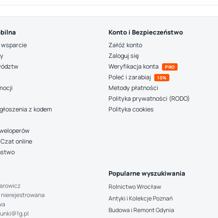
bilna
Konto i Bezpieczeństwo
 wsparcie
Załóż konto
ny
Zaloguj się
wództw
Weryfikacja konta
PRO
Poleć i zarabiaj
10%
mocji
Metody płatności
Polityka prywatności (RODO)
głoszenia z kodem
Polityka cookies
deweloperów
Czat online
ństwo
Popularne wyszukiwania
arowicz
Rolnictwo Wrocław
 nierejestrowana
Antyki i Kolekcje Poznań
wa
Budowa i Remont Gdynia
hunki@1g.pl