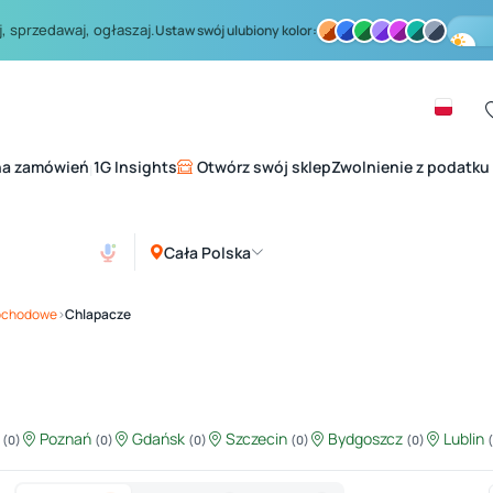
, sprzedawaj, ogłaszaj.
Ustaw swój ulubiony kolor:
na zamówień
1G Insights
Otwórz swój sklep
Zwolnienie z podatku
|
Cała Polska
mochodowe
›
Chlapacze
ź
Poznań
Gdańsk
Szczecin
Bydgoszcz
Lublin
(0)
(0)
(0)
(0)
(0)