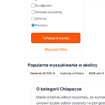
Ze zdjęciami
Od osoby prywatnej
Od firmy
Wszyscy
Pokaż 0 wyniki
Wyczyść filtry
Popularne wyszukiwania w okolicy
Diesel do 20 000 zł
Hybrydy w Polsce
BMW serii 3
O kategorii Chlapacze
Marek właśnie odkrył na portalu, że wymar
umówił szybki odbiór osobisty i w pół god