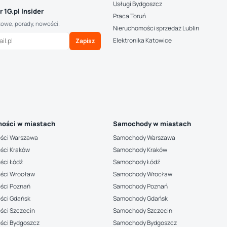
Usługi Bydgoszcz
 1G.pl Insider
Praca Toruń
kowe, porady, nowości.
Nieruchomości sprzedaż Lublin
Elektronika Katowice
Zapisz
ości w miastach
Samochody w miastach
ści Warszawa
Samochody Warszawa
ści Kraków
Samochody Kraków
ści Łódź
Samochody Łódź
ści Wrocław
Samochody Wrocław
ści Poznań
Samochody Poznań
ści Gdańsk
Samochody Gdańsk
ści Szczecin
Samochody Szczecin
ści Bydgoszcz
Samochody Bydgoszcz