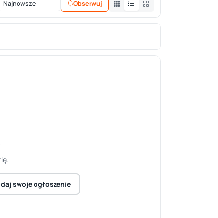
Obserwuj
y
ię.
daj swoje ogłoszenie