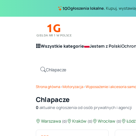
Ogłoszenia lokalne.
Kupuj, wystawiaj
1G
1G
GIEŁDA NR 1 W POLSCE
Wszystkie kategorie
Jestem z Polski
Ochro
Strona główna
›
Motoryzacja
›
Wyposażenie i akcesoria sa
Chlapacze
0
aktualne ogłoszenia od osób prywatnych i agencji
Warszawa
Kraków
Wrocław
Łód
(0)
(0)
(0)