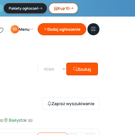
Pakiety ogłoszeń
Kup 1G
Menu
Dodaj ogłoszenie
1G
Szukaj
Zapisz wyszukiwanie
Białystok
(0)
(0)