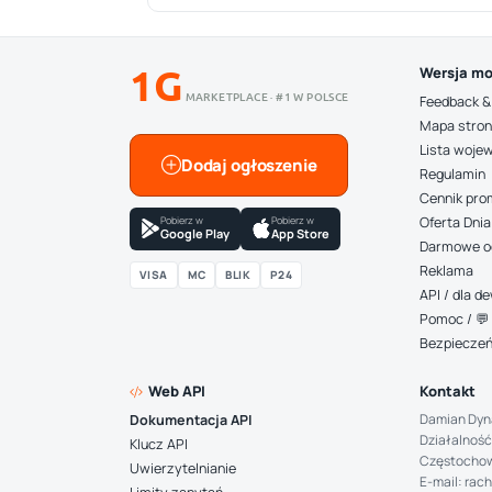
1G
Wersja mo
MARKETPLACE · #1 W POLSCE
Feedback &
Mapa stro
Lista woje
Dodaj ogłoszenie
Regulamin
Cennik pro
Pobierz w
Pobierz w
Oferta Dnia
Google Play
App Store
Darmowe o
Reklama
VISA
MC
BLIK
P24
API / dla 
Pomoc / 💬 
Bezpiecze
Web API
Kontakt
Damian Dyn
Dokumentacja API
Działalność
Klucz API
Częstocho
Uwierzytelnianie
E-mail: rac