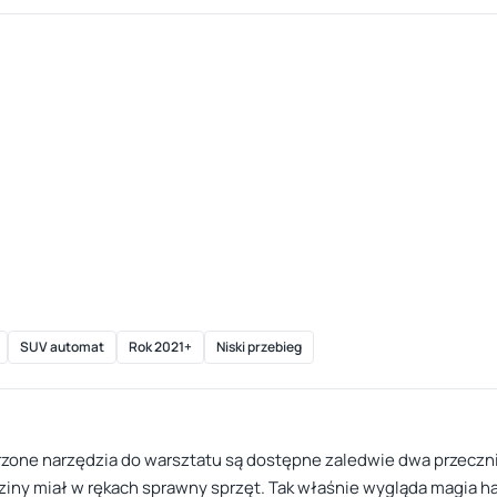
SUV automat
Rok 2021+
Niski przebieg
zone narzędzia do warsztatu są dostępne zaledwie dwa przecznic
ziny miał w rękach sprawny sprzęt. Tak właśnie wygląda magia ha