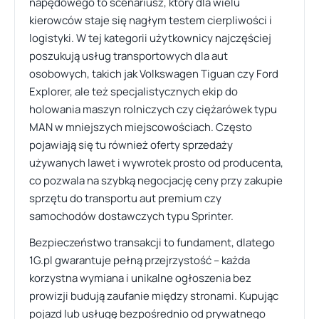
napędowego to scenariusz, który dla wielu
kierowców staje się nagłym testem cierpliwości i
logistyki. W tej kategorii użytkownicy najczęściej
poszukują usług transportowych dla aut
osobowych, takich jak Volkswagen Tiguan czy Ford
Explorer, ale też specjalistycznych ekip do
holowania maszyn rolniczych czy ciężarówek typu
MAN w mniejszych miejscowościach. Często
pojawiają się tu również oferty sprzedaży
używanych lawet i wywrotek prosto od producenta,
co pozwala na szybką negocjację ceny przy zakupie
sprzętu do transportu aut premium czy
samochodów dostawczych typu Sprinter.
Bezpieczeństwo transakcji to fundament, dlatego
1G.pl gwarantuje pełną przejrzystość – każda
korzystna wymiana i unikalne ogłoszenia bez
prowizji budują zaufanie między stronami. Kupując
pojazd lub usługę bezpośrednio od prywatnego