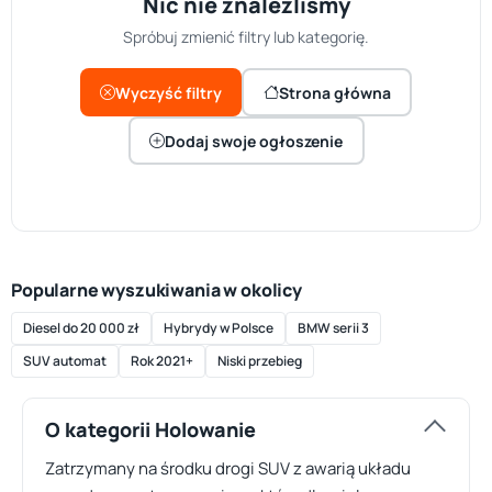
Nic nie znaleźliśmy
Spróbuj zmienić filtry lub kategorię.
Wyczyść filtry
Strona główna
Dodaj swoje ogłoszenie
Popularne wyszukiwania w okolicy
Diesel do 20 000 zł
Hybrydy w Polsce
BMW serii 3
SUV automat
Rok 2021+
Niski przebieg
O kategorii Holowanie
Zatrzymany na środku drogi SUV z awarią układu