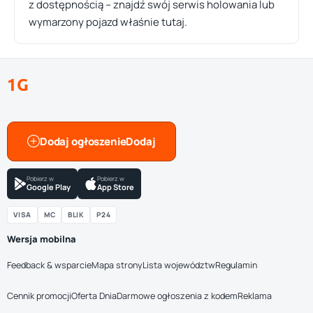
z dostępnością – znajdź swój serwis holowania lub
wymarzony pojazd właśnie tutaj.
1G
Dodaj ogłoszenie
Pobierz w
Pobierz w
Google Play
App Store
VISA
MC
BLIK
P24
Wersja mobilna
Feedback & wsparcie
Mapa strony
Lista województw
Regulamin
Cennik promocji
Oferta Dnia
Darmowe ogłoszenia z kodem
Reklama