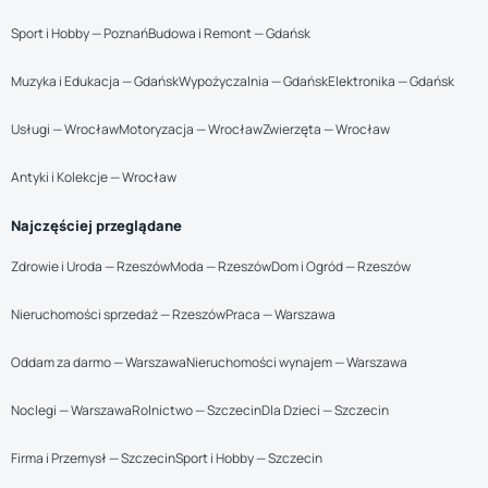
Sport i Hobby — Poznań
Budowa i Remont — Gdańsk
Muzyka i Edukacja — Gdańsk
Wypożyczalnia — Gdańsk
Elektronika — Gdańsk
Usługi — Wrocław
Motoryzacja — Wrocław
Zwierzęta — Wrocław
Antyki i Kolekcje — Wrocław
Najczęściej przeglądane
Zdrowie i Uroda — Rzeszów
Moda — Rzeszów
Dom i Ogród — Rzeszów
Nieruchomości sprzedaż — Rzeszów
Praca — Warszawa
Oddam za darmo — Warszawa
Nieruchomości wynajem — Warszawa
Noclegi — Warszawa
Rolnictwo — Szczecin
Dla Dzieci — Szczecin
Firma i Przemysł — Szczecin
Sport i Hobby — Szczecin