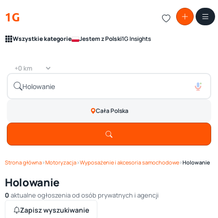
1G
Wszystkie kategorie
Jestem z Polski
1G Insights
Cała Polska
Strona główna
›
Motoryzacja
›
Wyposażenie i akcesoria samochodowe
›
Holowanie
Holowanie
0
aktualne ogłoszenia od osób prywatnych i agencji
Zapisz wyszukiwanie