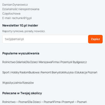
Damian Dynarowicz
Działalność nierejestrowana
Częstochowa
E-mail: rachunki@1g.pl
Newsletter 1G.pl Insider
Raporty rynkowe, porady, nowości.
Zapisz
Popularne wyszukiwania
Rolnictwo Gdańsk
Dla Dzieci Warszawa
Firma i Przemysł Bydgoszcz
Sport i Hobby Radom
Budowa i Remont Białystok
Muzyka i Edukacja Poznań
Wypożyczalnia Rzeszów
Polecane w Twojej okolicy
Rolnictwo — Poznań
Dla Dzieci — Poznań
Firma i Przemysł — Poznań