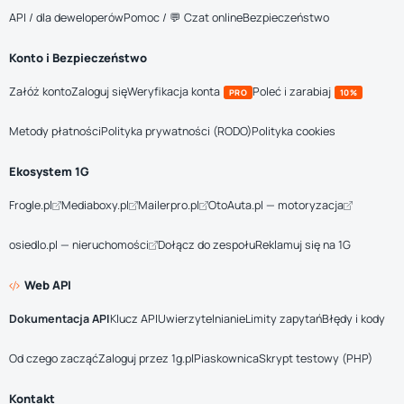
API / dla deweloperów
Pomoc / 💬 Czat online
Bezpieczeństwo
Konto i Bezpieczeństwo
Załóż konto
Zaloguj się
Weryfikacja konta
Poleć i zarabiaj
PRO
10%
Metody płatności
Polityka prywatności (RODO)
Polityka cookies
Ekosystem 1G
Frogle.pl
Mediaboxy.pl
Mailerpro.pl
OtoAuta.pl — motoryzacja
osiedlo.pl — nieruchomości
Dołącz do zespołu
Reklamuj się na 1G
Web API
Dokumentacja API
Klucz API
Uwierzytelnianie
Limity zapytań
Błędy i kody
Od czego zacząć
Zaloguj przez 1g.pl
Piaskownica
Skrypt testowy (PHP)
Kontakt