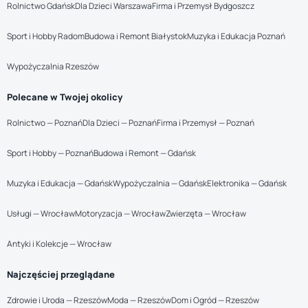
Rolnictwo Gdańsk
Dla Dzieci Warszawa
Firma i Przemysł Bydgoszcz
Sport i Hobby Radom
Budowa i Remont Białystok
Muzyka i Edukacja Poznań
Wypożyczalnia Rzeszów
Polecane w Twojej okolicy
Rolnictwo — Poznań
Dla Dzieci — Poznań
Firma i Przemysł — Poznań
Sport i Hobby — Poznań
Budowa i Remont — Gdańsk
Muzyka i Edukacja — Gdańsk
Wypożyczalnia — Gdańsk
Elektronika — Gdańsk
Usługi — Wrocław
Motoryzacja — Wrocław
Zwierzęta — Wrocław
Antyki i Kolekcje — Wrocław
Najczęściej przeglądane
Zdrowie i Uroda — Rzeszów
Moda — Rzeszów
Dom i Ogród — Rzeszów