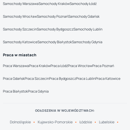
Samochody Warszawa
Samochody Kraków
Samochody Łódź
Samochody Wrocław
Samochody Poznań
Samochody Gdańsk
Samochody Szczecin
Samochody Bydgoszcz
Samochody Lublin
Samochody Katowice
Samochody Białystok
Samochody Gdynia
Praca w miastach
Praca Warszawa
Praca Kraków
Praca Łódź
Praca Wrocław
Praca Poznań
Praca Gdańsk
Praca Szczecin
Praca Bydgoszcz
Praca Lublin
Praca Katowice
Praca Białystok
Praca Gdynia
OGŁOSZENIA W WOJEWÓDZTWACH:
Dolnośląskie
Kujawsko-Pomorskie
Łódzkie
Lubelskie