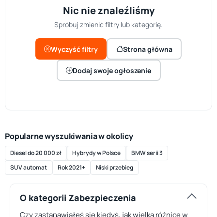
Nic nie znaleźliśmy
Spróbuj zmienić filtry lub kategorię.
Wyczyść filtry
Strona główna
Dodaj swoje ogłoszenie
Popularne wyszukiwania w okolicy
Diesel do 20 000 zł
Hybrydy w Polsce
BMW serii 3
SUV automat
Rok 2021+
Niski przebieg
O kategorii Zabezpieczenia
Czy zastanawiałeś się kiedyś, jak wielką różnicę w