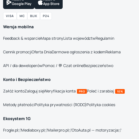
Google Play
App Store
VISA
MC
BLIK
P24
Wersja mobilna
Feedback & wsparcie
Mapa strony
Lista województw
Regulamin
Cennik promocji
Oferta Dnia
Darmowe ogłoszenia z kodem
Reklama
API / dla deweloperów
Pomoc / 💬 Czat online
Bezpieczeństwo
Konto i Bezpieczeństwo
Załóż konto
Zaloguj się
Weryfikacja konta
Poleć i zarabiaj
PRO
10%
Metody płatności
Polityka prywatności (RODO)
Polityka cookies
Ekosystem 1G
Frogle.pl
Mediaboxy.pl
Mailerpro.pl
OtoAuta.pl — motoryzacja