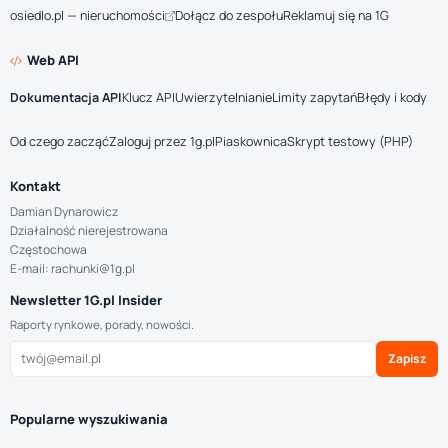
osiedlo.pl — nieruchomości
Dołącz do zespołu
Reklamuj się na 1G
Web API
Dokumentacja API
Klucz API
Uwierzytelnianie
Limity zapytań
Błędy i kody
Od czego zacząć
Zaloguj przez 1g.pl
Piaskownica
Skrypt testowy (PHP)
Kontakt
Damian Dynarowicz
Działalność nierejestrowana
Częstochowa
E-mail: rachunki@1g.pl
Newsletter 1G.pl Insider
Raporty rynkowe, porady, nowości.
Zapisz
Popularne wyszukiwania