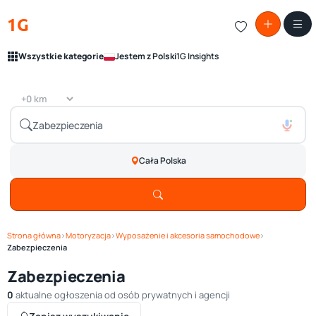
1G
Wszystkie kategorie
Jestem z Polski
1G Insights
Cała Polska
Strona główna
›
Motoryzacja
›
Wyposażenie i akcesoria samochodowe
›
Zabezpieczenia
Zabezpieczenia
0
aktualne ogłoszenia od osób prywatnych i agencji