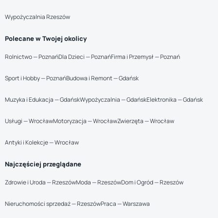
Wypożyczalnia Rzeszów
Polecane w Twojej okolicy
Rolnictwo — Poznań
Dla Dzieci — Poznań
Firma i Przemysł — Poznań
Sport i Hobby — Poznań
Budowa i Remont — Gdańsk
Muzyka i Edukacja — Gdańsk
Wypożyczalnia — Gdańsk
Elektronika — Gdańsk
Usługi — Wrocław
Motoryzacja — Wrocław
Zwierzęta — Wrocław
Antyki i Kolekcje — Wrocław
Najczęściej przeglądane
Zdrowie i Uroda — Rzeszów
Moda — Rzeszów
Dom i Ogród — Rzeszów
Nieruchomości sprzedaż — Rzeszów
Praca — Warszawa