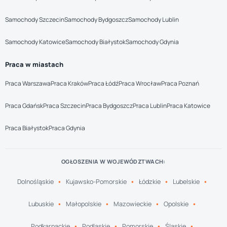
Samochody Szczecin
Samochody Bydgoszcz
Samochody Lublin
Samochody Katowice
Samochody Białystok
Samochody Gdynia
Praca w miastach
Praca Warszawa
Praca Kraków
Praca Łódź
Praca Wrocław
Praca Poznań
Praca Gdańsk
Praca Szczecin
Praca Bydgoszcz
Praca Lublin
Praca Katowice
Praca Białystok
Praca Gdynia
OGŁOSZENIA W WOJEWÓDZTWACH:
Dolnośląskie
Kujawsko-Pomorskie
Łódzkie
Lubelskie
Lubuskie
Małopolskie
Mazowieckie
Opolskie
Podkarpackie
Podlaskie
Pomorskie
Śląskie