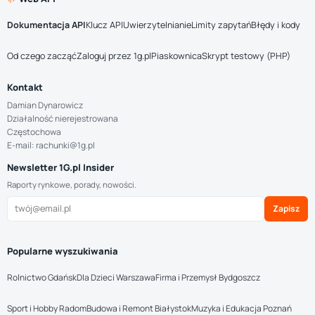
Dokumentacja API
Klucz API
Uwierzytelnianie
Limity zapytań
Błędy i kody
Od czego zacząć
Zaloguj przez 1g.pl
Piaskownica
Skrypt testowy (PHP)
Kontakt
Damian Dynarowicz
Działalność nierejestrowana
Częstochowa
E-mail: rachunki@1g.pl
Newsletter 1G.pl Insider
Raporty rynkowe, porady, nowości.
Zapisz
Popularne wyszukiwania
Rolnictwo Gdańsk
Dla Dzieci Warszawa
Firma i Przemysł Bydgoszcz
Sport i Hobby Radom
Budowa i Remont Białystok
Muzyka i Edukacja Poznań