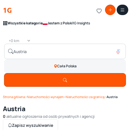
1G
Wszystkie kategorie
Jestem z Polski
1G Insights
Cała Polska
Strona główna
›
Nieruchomości wynajem
›
Nieruchomości za granicą
›
Austria
Austria
0
aktualne ogłoszenia od osób prywatnych i agencji
Zapisz wyszukiwanie