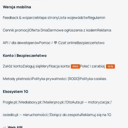
Wersja mobilna
Feedback & wsparcie
Mapa strony
Lista województw
Regulamin
Cennik promocji
Oferta Dnia
Darmowe ogłoszenia z kodem
Reklama
API / dla deweloperów
Pomoc / 💬 Czat online
Bezpieczeństwo
Konto i Bezpieczeństwo
Załóż konto
Zaloguj się
Weryfikacja konta
Poleć i zarabiaj
PRO
10%
Metody płatności
Polityka prywatności (RODO)
Polityka cookies
Ekosystem 1G
Frogle.pl
Mediaboxy.pl
Mailerpro.pl
OtoAuta.pl — motoryzacja
osiedlo.pl — nieruchomości
Dołącz do zespołu
Reklamuj się na 1G
Web API