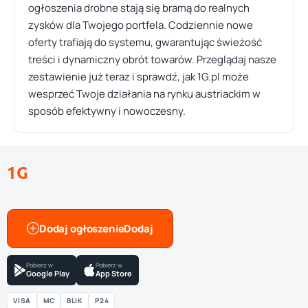
ogłoszenia drobne stają się bramą do realnych
zysków dla Twojego portfela. Codziennie nowe
oferty trafiają do systemu, gwarantując świeżość
treści i dynamiczny obrót towarów. Przeglądaj nasze
zestawienie już teraz i sprawdź, jak 1G.pl może
wesprzeć Twoje działania na rynku austriackim w
sposób efektywny i nowoczesny.
1G
Dodaj ogłoszenie
Pobierz w
Pobierz w
Google Play
App Store
VISA
MC
BLIK
P24