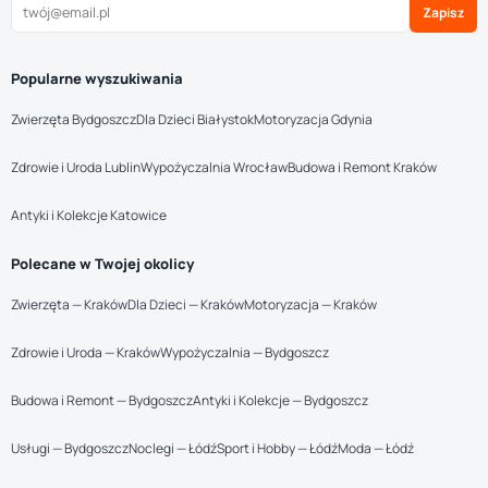
Zapisz
Popularne wyszukiwania
Zwierzęta Bydgoszcz
Dla Dzieci Białystok
Motoryzacja Gdynia
Zdrowie i Uroda Lublin
Wypożyczalnia Wrocław
Budowa i Remont Kraków
Antyki i Kolekcje Katowice
Polecane w Twojej okolicy
Zwierzęta — Kraków
Dla Dzieci — Kraków
Motoryzacja — Kraków
Zdrowie i Uroda — Kraków
Wypożyczalnia — Bydgoszcz
Budowa i Remont — Bydgoszcz
Antyki i Kolekcje — Bydgoszcz
Usługi — Bydgoszcz
Noclegi — Łódź
Sport i Hobby — Łódź
Moda — Łódź