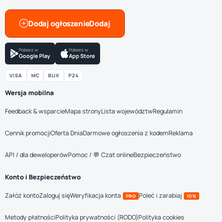
Dodaj ogłoszenie
Pobierz w
Pobierz w
Google Play
App Store
VISA
MC
BLIK
P24
Wersja mobilna
Feedback & wsparcie
Mapa strony
Lista województw
Regulamin
Cennik promocji
Oferta Dnia
Darmowe ogłoszenia z kodem
Reklama
API / dla deweloperów
Pomoc / 💬 Czat online
Bezpieczeństwo
Konto i Bezpieczeństwo
Załóż konto
Zaloguj się
Weryfikacja konta
Poleć i zarabiaj
PRO
10%
Metody płatności
Polityka prywatności (RODO)
Polityka cookies