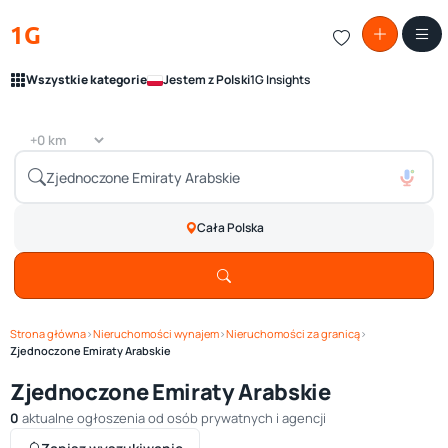
1G
Wszystkie kategorie
Jestem z Polski
1G Insights
Cała Polska
Strona główna
›
Nieruchomości wynajem
›
Nieruchomości za granicą
›
Zjednoczone Emiraty Arabskie
Zjednoczone Emiraty Arabskie
0
aktualne ogłoszenia od osób prywatnych i agencji