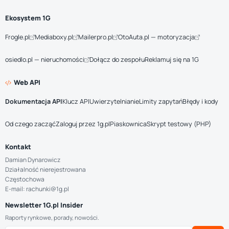
Ekosystem 1G
Frogle.pl
Mediaboxy.pl
Mailerpro.pl
OtoAuta.pl — motoryzacja
osiedlo.pl — nieruchomości
Dołącz do zespołu
Reklamuj się na 1G
Web API
Dokumentacja API
Klucz API
Uwierzytelnianie
Limity zapytań
Błędy i kody
Od czego zacząć
Zaloguj przez 1g.pl
Piaskownica
Skrypt testowy (PHP)
Kontakt
Damian Dynarowicz
Działalność nierejestrowana
Częstochowa
E-mail: rachunki@1g.pl
Newsletter 1G.pl Insider
Raporty rynkowe, porady, nowości.