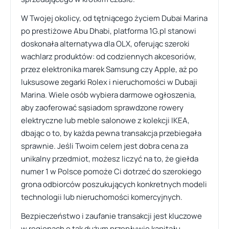
W Twojej okolicy, od tętniącego życiem Dubai Marina
po prestiżowe Abu Dhabi, platforma 1G.pl stanowi
doskonała alternatywa dla OLX, oferując szeroki
wachlarz produktów: od codziennych akcesoriów,
przez elektronika marek Samsung czy Apple, aż po
luksusowe zegarki Rolex i nieruchomości w Dubaji
Marina. Wiele osób wybiera darmowe ogłoszenia,
aby zaoferować sąsiadom sprawdzone rowery
elektryczne lub meble salonowe z kolekcji IKEA,
dbając o to, by każda pewna transakcja przebiegała
sprawnie. Jeśli Twoim celem jest dobra cena za
unikalny przedmiot, możesz liczyć na to, że giełda
numer 1 w Polsce pomoże Ci dotrzeć do szerokiego
grona odbiorców poszukujących konkretnych modeli
technologii lub nieruchomości komercyjnych.
Bezpieczeństwo i zaufanie transakcji jest kluczowe
w regionach o tak dużym przepływie kapitału,