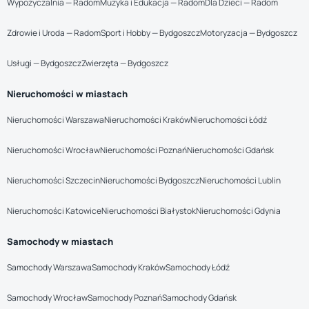
Wypożyczalnia — Radom
Muzyka i Edukacja — Radom
Dla Dzieci — Radom
Zdrowie i Uroda — Radom
Sport i Hobby — Bydgoszcz
Motoryzacja — Bydgoszcz
Usługi — Bydgoszcz
Zwierzęta — Bydgoszcz
Nieruchomości w miastach
Nieruchomości Warszawa
Nieruchomości Kraków
Nieruchomości Łódź
Nieruchomości Wrocław
Nieruchomości Poznań
Nieruchomości Gdańsk
Nieruchomości Szczecin
Nieruchomości Bydgoszcz
Nieruchomości Lublin
Nieruchomości Katowice
Nieruchomości Białystok
Nieruchomości Gdynia
Samochody w miastach
Samochody Warszawa
Samochody Kraków
Samochody Łódź
Samochody Wrocław
Samochody Poznań
Samochody Gdańsk