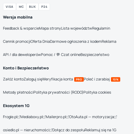
VISA
MC
BLIK
P24
Wersja mobilna
Feedback & wsparcie
Mapa strony
Lista województw
Regulamin
Cennik promocji
Oferta Dnia
Darmowe ogłoszenia z kodem
Reklama
API / dla deweloperów
Pomoc / 💬 Czat online
Bezpieczeństwo
Konto i Bezpieczeństwo
Załóż konto
Zaloguj się
Weryfikacja konta
Poleć i zarabiaj
PRO
10%
Metody płatności
Polityka prywatności (RODO)
Polityka cookies
Ekosystem 1G
Frogle.pl
Mediaboxy.pl
Mailerpro.pl
OtoAuta.pl — motoryzacja
osiedlo.pl — nieruchomości
Dołącz do zespołu
Reklamuj się na 1G