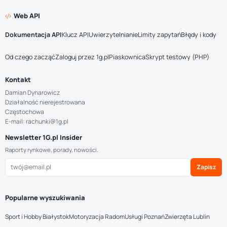
Web API
Dokumentacja API
Klucz API
Uwierzytelnianie
Limity zapytań
Błędy i kody
Od czego zacząć
Zaloguj przez 1g.pl
Piaskownica
Skrypt testowy (PHP)
Kontakt
Damian Dynarowicz
Działalność nierejestrowana
Częstochowa
E-mail: rachunki@1g.pl
Newsletter 1G.pl Insider
Raporty rynkowe, porady, nowości.
Zapisz
Popularne wyszukiwania
Sport i Hobby Białystok
Motoryzacja Radom
Usługi Poznań
Zwierzęta Lublin