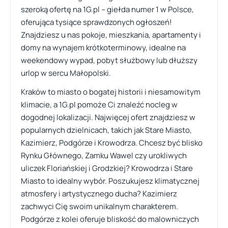
szeroką ofertę na 1G.pl – giełda numer 1 w Polsce,
oferująca tysiące sprawdzonych ogłoszeń!
Znajdziesz u nas pokoje, mieszkania, apartamenty i
domy na wynajem krótkoterminowy, idealne na
weekendowy wypad, pobyt służbowy lub dłuższy
urlop w sercu Małopolski.
Kraków to miasto o bogatej historii i niesamowitym
klimacie, a 1G.pl pomoże Ci znaleźć nocleg w
dogodnej lokalizacji. Najwięcej ofert znajdziesz w
popularnych dzielnicach, takich jak Stare Miasto,
Kazimierz, Podgórze i Krowodrza. Chcesz być blisko
Rynku Głównego, Zamku Wawel czy urokliwych
uliczek Floriańskiej i Grodzkiej? Krowodrza i Stare
Miasto to idealny wybór. Poszukujesz klimatycznej
atmosfery i artystycznego ducha? Kazimierz
zachwyci Cię swoim unikalnym charakterem.
Podgórze z kolei oferuje bliskość do malowniczych