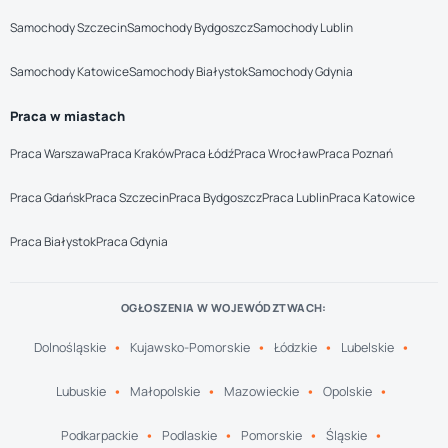
Samochody Szczecin
Samochody Bydgoszcz
Samochody Lublin
Samochody Katowice
Samochody Białystok
Samochody Gdynia
Praca w miastach
Praca Warszawa
Praca Kraków
Praca Łódź
Praca Wrocław
Praca Poznań
Praca Gdańsk
Praca Szczecin
Praca Bydgoszcz
Praca Lublin
Praca Katowice
Praca Białystok
Praca Gdynia
OGŁOSZENIA W WOJEWÓDZTWACH:
Dolnośląskie
Kujawsko-Pomorskie
Łódzkie
Lubelskie
Lubuskie
Małopolskie
Mazowieckie
Opolskie
Podkarpackie
Podlaskie
Pomorskie
Śląskie