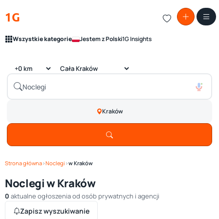
1G
Wszystkie kategorie
Jestem z Polski
1G Insights
Kraków
Strona główna
›
Noclegi
›
w Kraków
Noclegi w Kraków
0
aktualne ogłoszenia od osób prywatnych i agencji
Zapisz wyszukiwanie