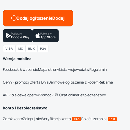
Dodaj ogłoszenie
Pobierz w
Pobierz w
Google Play
App Store
VISA
MC
BLIK
P24
Wersja mobilna
Feedback & wsparcie
Mapa strony
Lista województw
Regulamin
Cennik promocji
Oferta Dnia
Darmowe ogłoszenia z kodem
Reklama
API / dla deweloperów
Pomoc / 💬 Czat online
Bezpieczeństwo
Konto i Bezpieczeństwo
Załóż konto
Zaloguj się
Weryfikacja konta
Poleć i zarabiaj
PRO
10%