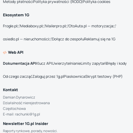
Metody płatności
Polityka prywatności (RODO)
Polityka cookies
Ekosystem 1G
Frogle.pl
Mediaboxy.pl
Mailerpro.pl
OtoAuta.pl — motoryzacja
osiedlo.pl — nieruchomości
Dołącz do zespołu
Reklamuj się na 1G
Web API
Dokumentacja API
Klucz API
Uwierzytelnianie
Limity zapytań
Błędy i kody
Od czego zacząć
Zaloguj przez 1g.pl
Piaskownica
Skrypt testowy (PHP)
Kontakt
Damian Dynarowicz
Działalność nierejestrowana
Częstochowa
E-mail: rachunki@1g.pl
Newsletter 1G.pl Insider
Raporty rynkowe, porady, nowości.