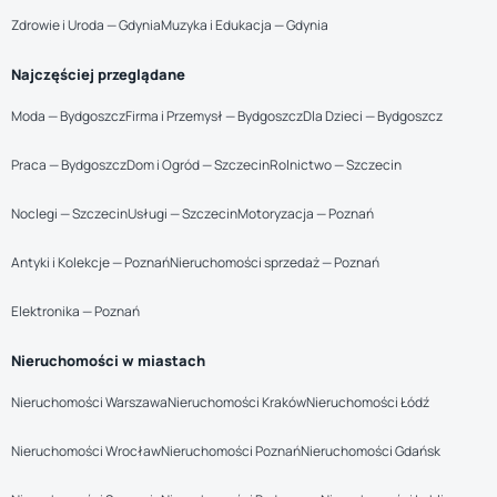
Zdrowie i Uroda — Gdynia
Muzyka i Edukacja — Gdynia
Najczęściej przeglądane
Moda — Bydgoszcz
Firma i Przemysł — Bydgoszcz
Dla Dzieci — Bydgoszcz
Praca — Bydgoszcz
Dom i Ogród — Szczecin
Rolnictwo — Szczecin
Noclegi — Szczecin
Usługi — Szczecin
Motoryzacja — Poznań
Antyki i Kolekcje — Poznań
Nieruchomości sprzedaż — Poznań
Elektronika — Poznań
Nieruchomości w miastach
Nieruchomości Warszawa
Nieruchomości Kraków
Nieruchomości Łódź
Nieruchomości Wrocław
Nieruchomości Poznań
Nieruchomości Gdańsk