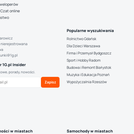
deweloperów
Czat online
ństwo
Popularne wyszukiwania
arowicz
Rolnictwo Gdańsk
 nierejestrowana
Dla Dzieci Warszawa
wa
Firma i Przemysł Bydgoszcz
hunki@1g.pl
Sport i Hobby Radom
 1G.pl Insider
Budowa i Remont Białystok
kowe, porady, nowości.
Muzyka i Edukacja Poznań
Wypożyczalnia Rzeszów
Zapisz
ości w miastach
Samochody w miastach