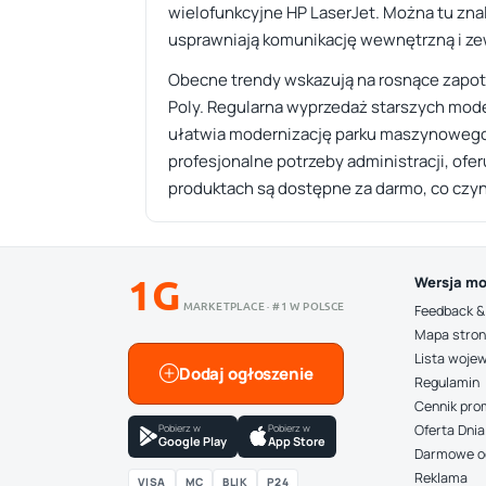
wielofunkcyjne HP LaserJet. Można tu zna
usprawniają komunikację wewnętrzną i ze
Obecne trendy wskazują na rosnące zapot
Poly. Regularna wyprzedaż starszych model
ułatwia modernizację parku maszynowego 
profesjonalne potrzeby administracji, ofe
produktach są dostępne za darmo, co czyn
1G
Wersja mo
MARKETPLACE · #1 W POLSCE
Feedback &
Mapa stro
Lista woje
Dodaj ogłoszenie
Regulamin
Cennik pro
Pobierz w
Pobierz w
Oferta Dnia
Google Play
App Store
Darmowe o
Reklama
VISA
MC
BLIK
P24