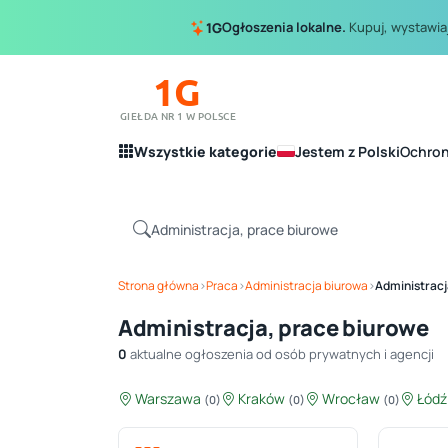
Ogłoszenia lokalne.
Kupuj, wystawiaj
1G
1G
GIEŁDA NR 1 W POLSCE
Wszystkie kategorie
Jestem z Polski
Ochro
Strona główna
›
Praca
›
Administracja biurowa
›
Administracj
Administracja, prace biurowe
0
aktualne ogłoszenia od osób prywatnych i agencji
Warszawa
Kraków
Wrocław
Łód
(0)
(0)
(0)