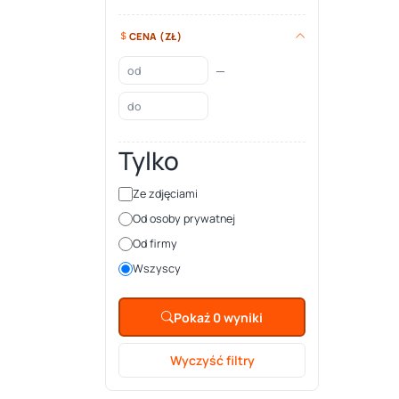
CENA (ZŁ)
—
Tylko
Ze zdjęciami
Od osoby prywatnej
Od firmy
Wszyscy
Pokaż 0 wyniki
Wyczyść filtry