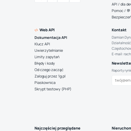
API / dla 
Pomoc / 💬 
Bezpiecze
Web API
Kontakt
Damian Dyn
Dokumentacja API
Działalność
Klucz API
Częstocho
Uwierzytelnianie
E-mail: rac
Limity zapytań
Newsletter
Błędy i kody
Od czego zacząć
Raporty ryn
Zaloguj przez 1g.pl
Piaskownica
Skrypt testowy (PHP)
Najczęściej przeglądane
Nieruchom