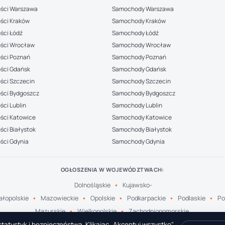
ści Warszawa
Samochody Warszawa
ści Kraków
Samochody Kraków
ści Łódź
Samochody Łódź
ści Wrocław
Samochody Wrocław
ści Poznań
Samochody Poznań
ści Gdańsk
Samochody Gdańsk
ści Szczecin
Samochody Szczecin
ści Bydgoszcz
Samochody Bydgoszcz
ci Lublin
Samochody Lublin
ści Katowice
Samochody Katowice
ci Białystok
Samochody Białystok
ści Gdynia
Samochody Gdynia
OGŁOSZENIA W WOJEWÓDZTWACH:
Dolnośląskie
Kujawsko-
łopolskie
Mazowieckie
Opolskie
Podkarpackie
Podlaskie
Po
Mazurskie
Wielkopolskie
Zachodniopomorskie
tatystyk i bezpieczeństwa. Klikając „Akceptuj wszystko"