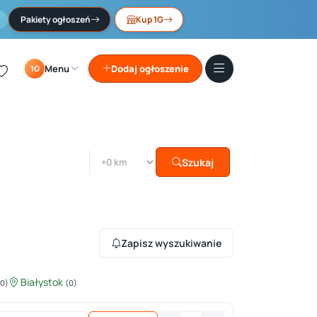
Pakiety ogłoszeń
Kup 1G
Menu
Dodaj ogłoszenie
1G
Szukaj
Zapisz wyszukiwanie
Białystok
(0)
(0)