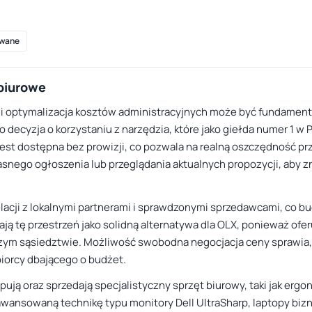
wane
 biurowe
j i optymalizacja kosztów administracyjnych może być fundame
o decyzja o korzystaniu z narzędzia, które jako giełda numer 1 
 jest dostępna bez prowizji, co pozwala na realną oszczędność p
nego ogłoszenia lub przeglądania aktualnych propozycji, aby zn
relacji z lokalnymi partnerami i sprawdzonymi sprzedawcami, co 
 tę przestrzeń jako solidną alternatywa dla OLX, ponieważ oferu
zym sąsiedztwie. Możliwość swobodna negocjacja ceny sprawia, że
biorcy dbającego o budżet.
upują oraz sprzedają specjalistyczny sprzęt biurowy, taki jak erg
awansowaną technikę typu monitory Dell UltraSharp, laptopy biz