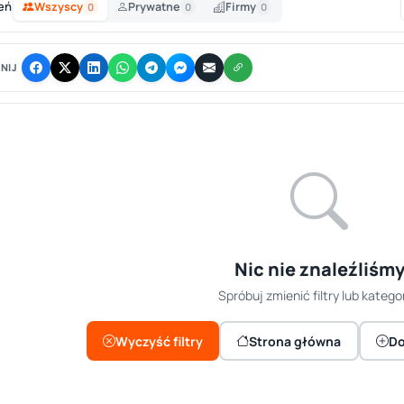
eń
Wszyscy
Prywatne
Firmy
0
0
0
NIJ
Nic nie znaleźliśm
Spróbuj zmienić filtry lub kategor
Wyczyść filtry
Strona główna
Do