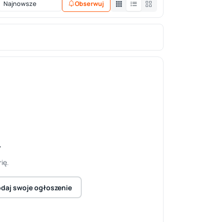
Obserwuj
y
ię.
daj swoje ogłoszenie