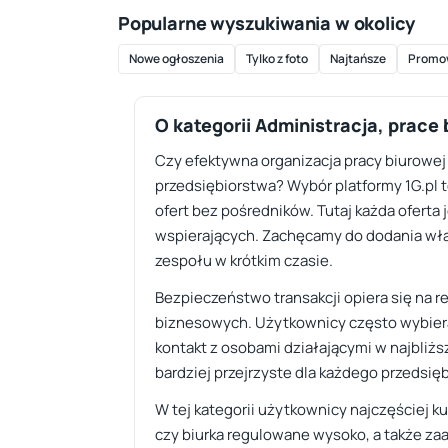
Popularne wyszukiwania w okolicy
Nowe ogłoszenia
Tylko z foto
Najtańsze
Promo
O kategorii Administracja, prace
Czy efektywna organizacja pracy biurowe
przedsiębiorstwa? Wybór platformy 1G.pl t
ofert bez pośredników. Tutaj każda oferta
wspierających. Zachęcamy do dodania włas
zespołu w krótkim czasie.
Bezpieczeństwo transakcji opiera się na 
biznesowych. Użytkownicy często wybierają
kontakt z osobami działającymi w najbliżs
bardziej przejrzyste dla każdego przedsię
W tej kategorii użytkownicy najczęściej k
czy biurka regulowane wysoko, a także za