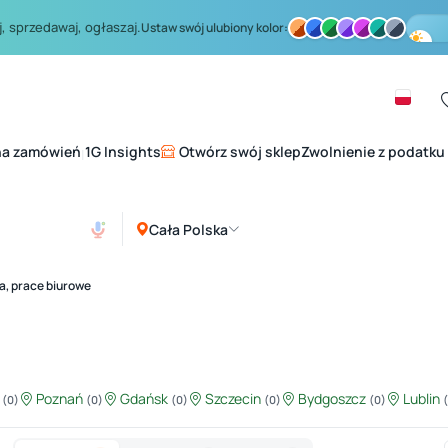
, sprzedawaj, ogłaszaj.
Ustaw swój ulubiony kolor:
na zamówień
1G Insights
Otwórz swój sklep
Zwolnienie z podatku
|
Cała Polska
a, prace biurowe
ź
Poznań
Gdańsk
Szczecin
Bydgoszcz
Lublin
(0)
(0)
(0)
(0)
(0)