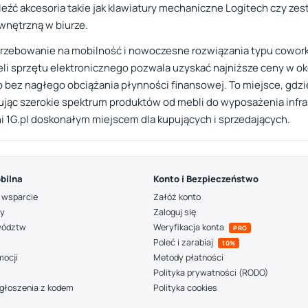
leźć akcesoria takie jak klawiatury mechaniczne Logitech czy ze
wnętrzną w biurze.
rzebowanie na mobilność i nowoczesne rozwiązania typu cowork
i sprzętu elektronicznego pozwala uzyskać najniższe ceny w okoli
bez nagłego obciążania płynności finansowej. To miejsce, gdzi
rując szerokie spektrum produktów od mebli do wyposażenia infras
i 1G.pl doskonałym miejscem dla kupujących i sprzedających.
bilna
Konto i Bezpieczeństwo
 wsparcie
Załóż konto
ny
Zaloguj się
wództw
Weryfikacja konta
PRO
Poleć i zarabiaj
10%
mocji
Metody płatności
Polityka prywatności (RODO)
głoszenia z kodem
Polityka cookies