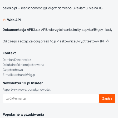
osiedlo.pl — nieruchomości
Dołącz do zespołu
Reklamuj się na 1G
Web API
Dokumentacja API
Klucz API
Uwierzytelnianie
Limity zapytań
Błędy i kody
Od czego zacząć
Zaloguj przez 1g.pl
Piaskownica
Skrypt testowy (PHP)
Kontakt
Damian Dynarowicz
Działalność nierejestrowana
Częstochowa
E-mail: rachunki@1g.pl
Newsletter 1G.pl Insider
Raporty rynkowe, porady, nowości.
Zapisz
Popularne wyszukiwania