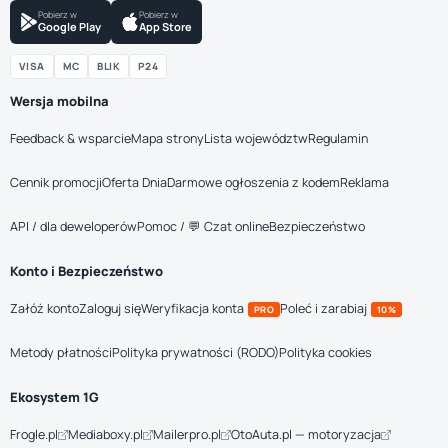
Pobierz w
Pobierz w
Google Play
App Store
VISA
MC
BLIK
P24
Wersja mobilna
Feedback & wsparcie
Mapa strony
Lista województw
Regulamin
Cennik promocji
Oferta Dnia
Darmowe ogłoszenia z kodem
Reklama
API / dla deweloperów
Pomoc / 💬 Czat online
Bezpieczeństwo
Konto i Bezpieczeństwo
Załóż konto
Zaloguj się
Weryfikacja konta
Poleć i zarabiaj
PRO
10%
Metody płatności
Polityka prywatności (RODO)
Polityka cookies
Ekosystem 1G
Frogle.pl
Mediaboxy.pl
Mailerpro.pl
OtoAuta.pl — motoryzacja