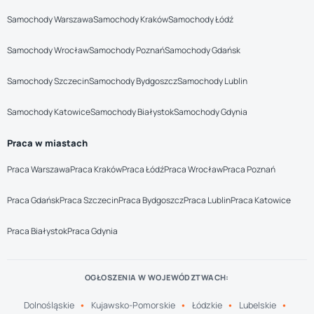
Samochody Warszawa
Samochody Kraków
Samochody Łódź
Samochody Wrocław
Samochody Poznań
Samochody Gdańsk
Samochody Szczecin
Samochody Bydgoszcz
Samochody Lublin
Samochody Katowice
Samochody Białystok
Samochody Gdynia
Praca w miastach
Praca Warszawa
Praca Kraków
Praca Łódź
Praca Wrocław
Praca Poznań
Praca Gdańsk
Praca Szczecin
Praca Bydgoszcz
Praca Lublin
Praca Katowice
Praca Białystok
Praca Gdynia
OGŁOSZENIA W WOJEWÓDZTWACH:
Dolnośląskie
Kujawsko-Pomorskie
Łódzkie
Lubelskie