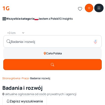
1G
Wszystkie kategorie
Jestem z Polski
1G Insights
Cała Polska
Strona główna
›
Praca
›
Badania i rozwój
Badania i rozwój
0
aktualne ogłoszenia od osób prywatnych i agencji
Zapisz wyszukiwanie