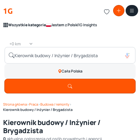
1G
Wszystkie kategorie
Jestem z Polski
1G Insights
Cała Polska
Strona główna
›
Praca
›
Budowa / remonty
›
Kierownik budowy / Inżynier / Brygadzista
Kierownik budowy / Inżynier /
Brygadzista
0
aktualne ogłoszenia od osób prywatnych i agencji