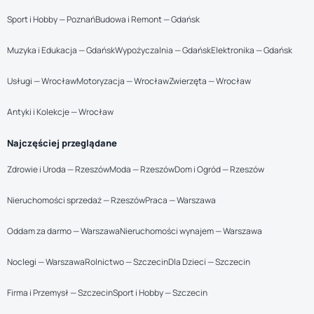
Sport i Hobby — Poznań
Budowa i Remont — Gdańsk
Muzyka i Edukacja — Gdańsk
Wypożyczalnia — Gdańsk
Elektronika — Gdańsk
Usługi — Wrocław
Motoryzacja — Wrocław
Zwierzęta — Wrocław
Antyki i Kolekcje — Wrocław
Najczęściej przeglądane
Zdrowie i Uroda — Rzeszów
Moda — Rzeszów
Dom i Ogród — Rzeszów
Nieruchomości sprzedaż — Rzeszów
Praca — Warszawa
Oddam za darmo — Warszawa
Nieruchomości wynajem — Warszawa
Noclegi — Warszawa
Rolnictwo — Szczecin
Dla Dzieci — Szczecin
Firma i Przemysł — Szczecin
Sport i Hobby — Szczecin