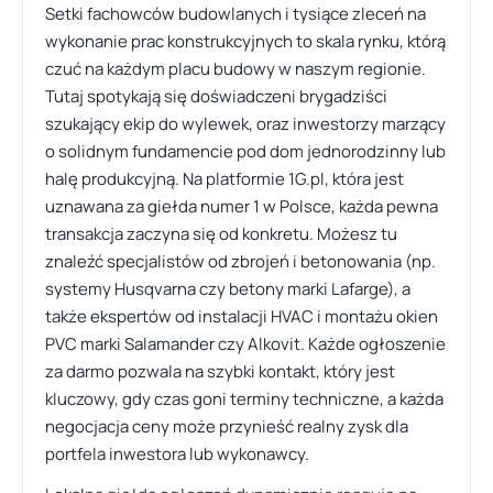
Setki fachowców budowlanych i tysiące zleceń na
wykonanie prac konstrukcyjnych to skala rynku, którą
czuć na każdym placu budowy w naszym regionie.
Tutaj spotykają się doświadczeni brygadziści
szukający ekip do wylewek, oraz inwestorzy marzący
o solidnym fundamencie pod dom jednorodzinny lub
halę produkcyjną. Na platformie 1G.pl, która jest
uznawana za giełda numer 1 w Polsce, każda pewna
transakcja zaczyna się od konkretu. Możesz tu
znaleźć specjalistów od zbrojeń i betonowania (np.
systemy Husqvarna czy betony marki Lafarge), a
także ekspertów od instalacji HVAC i montażu okien
PVC marki Salamander czy Alkovit. Każde ogłoszenie
za darmo pozwala na szybki kontakt, który jest
kluczowy, gdy czas goni terminy techniczne, a każda
negocjacja ceny może przynieść realny zysk dla
portfela inwestora lub wykonawcy.