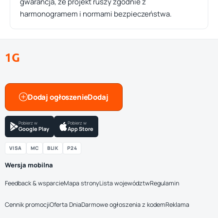
gwarancja, że projekt ruszy zgodnie z
harmonogramem i normami bezpieczeństwa.
1G
Dodaj ogłoszenie
Pobierz w
Pobierz w
Google Play
App Store
VISA
MC
BLIK
P24
Wersja mobilna
Feedback & wsparcie
Mapa strony
Lista województw
Regulamin
Cennik promocji
Oferta Dnia
Darmowe ogłoszenia z kodem
Reklama