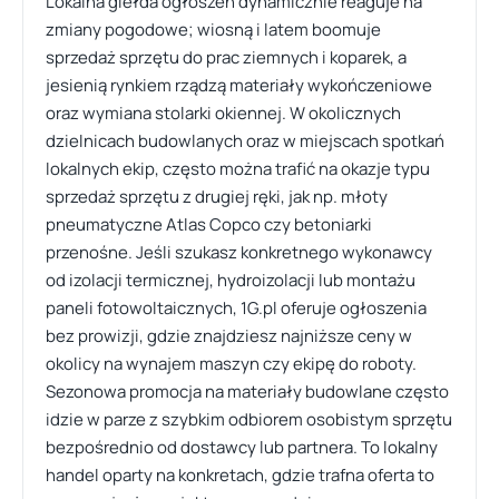
Lokalna giełda ogłoszeń dynamicznie reaguje na
zmiany pogodowe; wiosną i latem boomuje
sprzedaż sprzętu do prac ziemnych i koparek, a
jesienią rynkiem rządzą materiały wykończeniowe
oraz wymiana stolarki okiennej. W okolicznych
dzielnicach budowlanych oraz w miejscach spotkań
lokalnych ekip, często można trafić na okazje typu
sprzedaż sprzętu z drugiej ręki, jak np. młoty
pneumatyczne Atlas Copco czy betoniarki
przenośne. Jeśli szukasz konkretnego wykonawcy
od izolacji termicznej, hydroizolacji lub montażu
paneli fotowoltaicznych, 1G.pl oferuje ogłoszenia
bez prowizji, gdzie znajdziesz najniższe ceny w
okolicy na wynajem maszyn czy ekipę do roboty.
Sezonowa promocja na materiały budowlane często
idzie w parze z szybkim odbiorem osobistym sprzętu
bezpośrednio od dostawcy lub partnera. To lokalny
handel oparty na konkretach, gdzie trafna oferta to