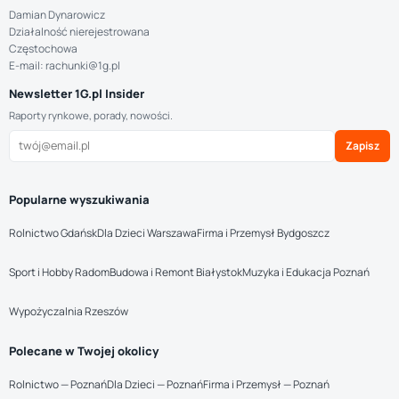
Damian Dynarowicz
Działalność nierejestrowana
Częstochowa
E-mail: rachunki@1g.pl
Newsletter 1G.pl Insider
Raporty rynkowe, porady, nowości.
Zapisz
Popularne wyszukiwania
Rolnictwo Gdańsk
Dla Dzieci Warszawa
Firma i Przemysł Bydgoszcz
Sport i Hobby Radom
Budowa i Remont Białystok
Muzyka i Edukacja Poznań
Wypożyczalnia Rzeszów
Polecane w Twojej okolicy
Rolnictwo — Poznań
Dla Dzieci — Poznań
Firma i Przemysł — Poznań