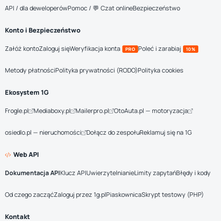
API / dla deweloperów
Pomoc / 💬 Czat online
Bezpieczeństwo
Konto i Bezpieczeństwo
Załóż konto
Zaloguj się
Weryfikacja konta
Poleć i zarabiaj
PRO
10%
Metody płatności
Polityka prywatności (RODO)
Polityka cookies
Ekosystem 1G
Frogle.pl
Mediaboxy.pl
Mailerpro.pl
OtoAuta.pl — motoryzacja
osiedlo.pl — nieruchomości
Dołącz do zespołu
Reklamuj się na 1G
Web API
Dokumentacja API
Klucz API
Uwierzytelnianie
Limity zapytań
Błędy i kody
Od czego zacząć
Zaloguj przez 1g.pl
Piaskownica
Skrypt testowy (PHP)
Kontakt