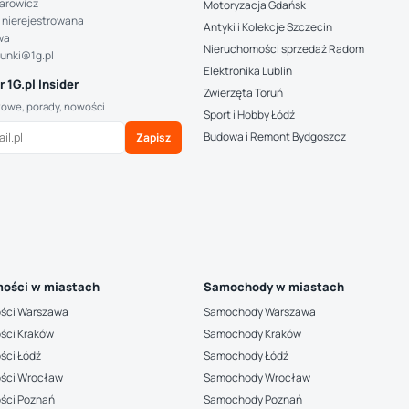
arowicz
Motoryzacja Gdańsk
 nierejestrowana
Antyki i Kolekcje Szczecin
wa
Nieruchomości sprzedaż Radom
hunki@1g.pl
Elektronika Lublin
 1G.pl Insider
Zwierzęta Toruń
kowe, porady, nowości.
Sport i Hobby Łódź
Budowa i Remont Bydgoszcz
Zapisz
ości w miastach
Samochody w miastach
ści Warszawa
Samochody Warszawa
ści Kraków
Samochody Kraków
ści Łódź
Samochody Łódź
ści Wrocław
Samochody Wrocław
ści Poznań
Samochody Poznań