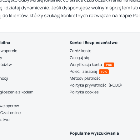
tę i działaj dynamicznie. Jeśli dysponujesz wolnym sprzętem lub
j do klientów, którzy szukają konkretnych rozwiązań na mapie Pol
bilna
Konto i Bezpieczeństwo
 wsparcie
Załóż konto
ny
Zaloguj się
wództw
Weryfikacja konta
PRO
Poleć i zarabiaj
10%
mocji
Metody płatności
Polityka prywatności (RODO)
głoszenia z kodem
Polityka cookies
deweloperów
Czat online
ństwo
Popularne wyszukiwania