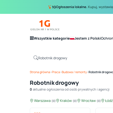
Ogłoszenia lokalne.
Kupuj, wystawiaj
1G
1G
GIEŁDA NR 1 W POLSCE
Wszystkie kategorie
Jestem z Polski
Ochro
Strona główna
›
Praca
›
Budowa / remonty
›
Robotnik drogow
Robotnik drogowy
0
aktualne ogłoszenia od osób prywatnych i agencji
Warszawa
Kraków
Wrocław
Łód
(0)
(0)
(0)