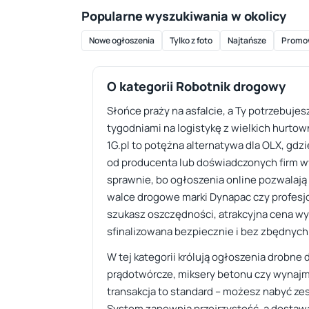
Popularne wyszukiwania w okolicy
Nowe ogłoszenia
Tylko z foto
Najtańsze
Promo
O kategorii Robotnik drogowy
Słońce praży na asfalcie, a Ty potrzebuje
tygodniami na logistykę z wielkich hurto
1G.pl to potężna alternatywa dla OLX, gdzi
od producenta lub doświadczonych firm wy
sprawnie, bo ogłoszenia online pozwalają
walce drogowe marki Dynapac czy profesjo
szukasz oszczędności, atrakcyjna cena wy
sfinalizowana bezpiecznie i bez zbędnych
W tej kategorii królują ogłoszenia drobn
prądotwórcze, miksery betonu czy wynajmu
transakcja to standard – możesz nabyć ze
System zapewnia przejrzystość, a dostawa 