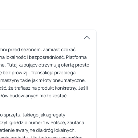
zchni przed sezonem. Zamiast czekać
na lokalność i bezpośredniość. Platforma
ne. Tutaj kupujący otrzymują ofertę prosto
bez prowizji. Transakcja przebiega
c maszyny takie jak młoty pneumatyczne,
 że trafiasz na produkt konkretny. Jeśli
riałów budowlanych może zostać
 sprzętu, takiego jak agregaty
yli giełdzie numer 1 w Polsce, zaufana
lenie awaryjne dla dróg lokalnych.
ację projektu. Nie trać czasu na ogólne