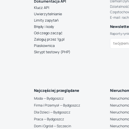
Damian Dyn
Dokumentacja API
Działalność
Klucz API
Częstocho
Uwierzytelnianie
E-mail: rac
Limity zapytań
Newsletter
Błędy i kody
Od czego zacząć
Raporty ryn
Zaloguj przez 1g.pl
Piaskownica
Skrypt testowy (PHP)
Najczęściej przeglądane
Nieruchom
Moda — Bydgoszcz
Nieruchomo
Firma i Przemysł — Bydgoszcz
Nieruchomo
Dla Dzieci — Bydgoszcz
Nieruchomo
Praca — Bydgoszcz
Nieruchomo
Dom i Ogród — Szczecin
Nieruchomo