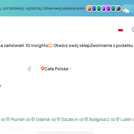
, sprzedawaj, ogłaszaj.
Ustaw swój ulubiony kolor:
na zamówień
1G Insights
Otwórz swój sklep
Zwolnienie z podatku
|
Cała Polska
y
ź
Poznań
Gdańsk
Szczecin
Bydgoszcz
Lublin
(0)
(0)
(0)
(0)
(0)