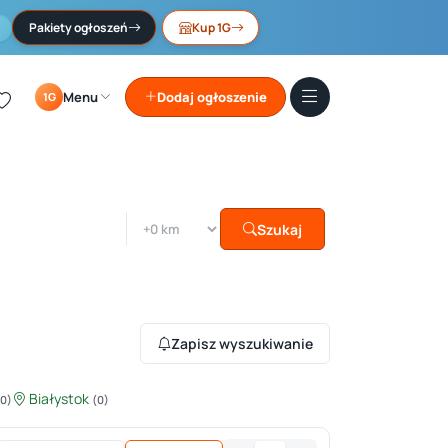
Pakiety ogłoszeń
Kup 1G
Menu
Dodaj ogłoszenie
1G
Szukaj
Zapisz wyszukiwanie
Białystok
(0)
(0)