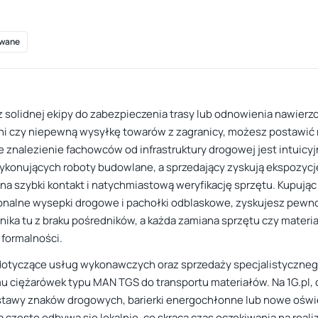
wane
sz solidnej ekipy do zabezpieczenia trasy lub odnowienia nawier
wni czy niepewną wysyłkę towarów z zagranicy, możesz postawić 
e znalezienie fachowców od infrastruktury drogowej jest intuicyj
konujących roboty budowlane, a sprzedający zyskują ekspozycję 
 na szybki kontakt i natychmiastową weryfikację sprzętu. Kupują
nalne wysepki drogowe i pachołki odblaskowe, zyskujesz pewność,
nika tu z braku pośredników, a każda zamiana sprzętu czy mate
 formalności.
e dotyczące usług wykonawczych oraz sprzedaży specjalistycznego
 ciężarówek typu MAN TGS do transportu materiałów. Na 1G.pl, cz
stawy znaków drogowych, barierki energochłonne lub nowe oświet
często odbywa się lokalnie, co skraca czas oczekiwania na realiz