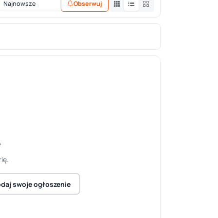
Obserwuj
y
ię.
daj swoje ogłoszenie