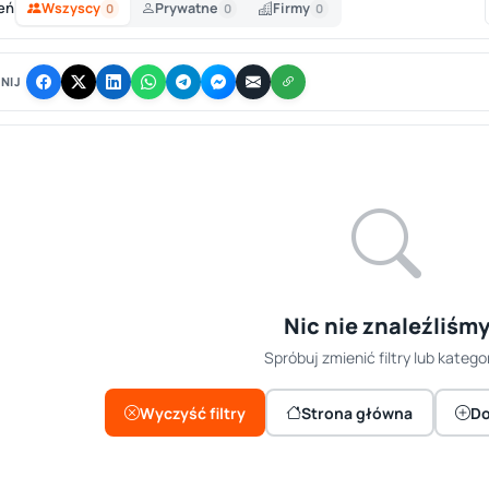
eń
Wszyscy
Prywatne
Firmy
0
0
0
NIJ
Nic nie znaleźliśm
Spróbuj zmienić filtry lub kategor
Wyczyść filtry
Strona główna
Do