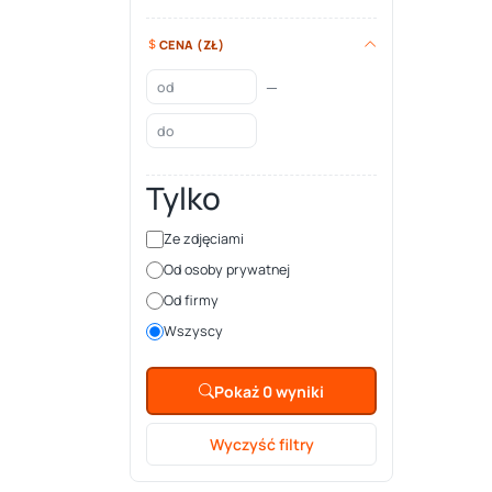
CENA (ZŁ)
—
Tylko
Ze zdjęciami
Od osoby prywatnej
Od firmy
Wszyscy
Pokaż 0 wyniki
Wyczyść filtry