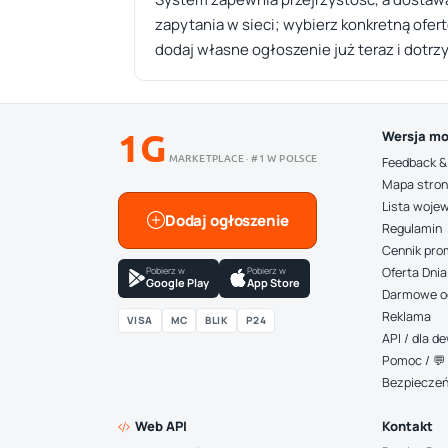
zapytania w sieci; wybierz konkretną ofer
dodaj własne ogłoszenie już teraz i dotrzy
1G
Wersja mo
MARKETPLACE · #1 W POLSCE
Feedback &
Mapa stro
Lista woje
Dodaj ogłoszenie
Regulamin
Cennik pro
Pobierz w
Pobierz w
Oferta Dnia
Google Play
App Store
Darmowe o
Reklama
VISA
MC
BLIK
P24
API / dla 
Pomoc / 💬 
Bezpiecze
Web API
Kontakt