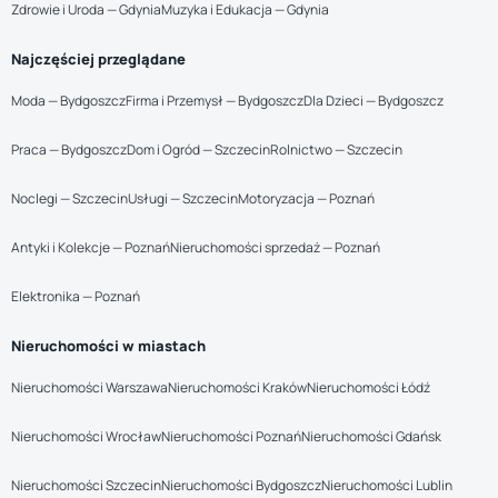
Zdrowie i Uroda — Gdynia
Muzyka i Edukacja — Gdynia
Najczęściej przeglądane
Moda — Bydgoszcz
Firma i Przemysł — Bydgoszcz
Dla Dzieci — Bydgoszcz
Praca — Bydgoszcz
Dom i Ogród — Szczecin
Rolnictwo — Szczecin
Noclegi — Szczecin
Usługi — Szczecin
Motoryzacja — Poznań
Antyki i Kolekcje — Poznań
Nieruchomości sprzedaż — Poznań
Elektronika — Poznań
Nieruchomości w miastach
Nieruchomości Warszawa
Nieruchomości Kraków
Nieruchomości Łódź
Nieruchomości Wrocław
Nieruchomości Poznań
Nieruchomości Gdańsk
Nieruchomości Szczecin
Nieruchomości Bydgoszcz
Nieruchomości Lublin