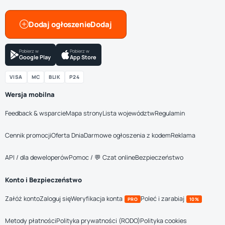
Dodaj ogłoszenie
Pobierz w
Pobierz w
Google Play
App Store
VISA
MC
BLIK
P24
Wersja mobilna
Feedback & wsparcie
Mapa strony
Lista województw
Regulamin
Cennik promocji
Oferta Dnia
Darmowe ogłoszenia z kodem
Reklama
API / dla deweloperów
Pomoc / 💬 Czat online
Bezpieczeństwo
Konto i Bezpieczeństwo
Załóż konto
Zaloguj się
Weryfikacja konta
Poleć i zarabiaj
PRO
10%
Metody płatności
Polityka prywatności (RODO)
Polityka cookies