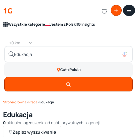
1G
Wszystkie kategorie
Jestem z Polski
1G Insights
Cała Polska
Strona główna
›
Praca
›
Edukacja
Edukacja
0
aktualne ogłoszenia od osób prywatnych i agencji
Zapisz wyszukiwanie