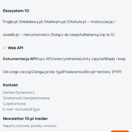
Ekosystem 1G
Frogle.pl
Mediaboxy.pl
Mailerpro.pl
OtoAuta.pl — motoryzacja
osiedlo.pl — nieruchomości
Dołącz do zespołu
Reklamuj się na 1G
Web API
Dokumentacja API
Klucz API
Uwierzytelnianie
Limity zapytań
Błędy i kody
Od czego zacząć
Zaloguj przez 1g.pl
Piaskownica
Skrypt testowy (PHP)
Kontakt
Damian Dynarowicz
Działalność nierejestrowana
Częstochowa
E-mail: rachunki@1g.pl
Newsletter 1G.pl Insider
Raporty rynkowe, porady, nowości.