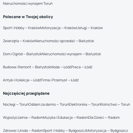
Nieruchomości wynajem Toruń
Polecane w Twojej okolicy
Sport i Hobby — Kraków
Motoryzacja — Kraków
Usługi — Kraków
Zwierzęta — Kraków
Nieruchomości sprzedaż — Białystok
Dom i Ogród — Białystok
Nieruchomości wynajem — Białystok
Budowa i Remont — Białystok
Moda — Łódź
Praca — Łódź
Antyki i Kolekcje — Łódź
Firma i Przemysł — Łódź
Najczęściej przeglądane
Noclegi — Toruń
Oddam za darmo — Toruń
Elektronika — Toruń
Rolnictwo — Toruń
Wypożyczalnia — Radom
Muzyka i Edukacja — Radom
Dla Dzieci — Radom
Zdrowie i Uroda — Radom
Sport i Hobby — Bydgoszcz
Motoryzacja — Bydgoszcz