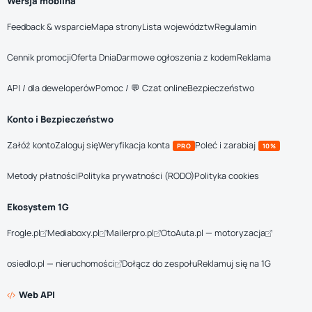
Wersja mobilna
Feedback & wsparcie
Mapa strony
Lista województw
Regulamin
Cennik promocji
Oferta Dnia
Darmowe ogłoszenia z kodem
Reklama
API / dla deweloperów
Pomoc / 💬 Czat online
Bezpieczeństwo
Konto i Bezpieczeństwo
Załóż konto
Zaloguj się
Weryfikacja konta
Poleć i zarabiaj
PRO
10%
Metody płatności
Polityka prywatności (RODO)
Polityka cookies
Ekosystem 1G
Frogle.pl
Mediaboxy.pl
Mailerpro.pl
OtoAuta.pl — motoryzacja
osiedlo.pl — nieruchomości
Dołącz do zespołu
Reklamuj się na 1G
Web API