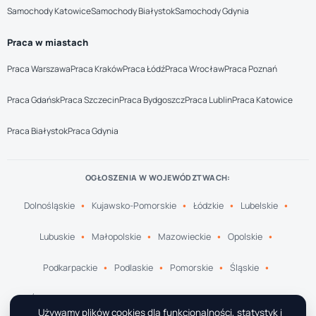
Samochody Katowice
Samochody Białystok
Samochody Gdynia
Praca w miastach
Praca Warszawa
Praca Kraków
Praca Łódź
Praca Wrocław
Praca Poznań
Praca Gdańsk
Praca Szczecin
Praca Bydgoszcz
Praca Lublin
Praca Katowice
Praca Białystok
Praca Gdynia
OGŁOSZENIA W WOJEWÓDZTWACH:
Dolnośląskie
Kujawsko-Pomorskie
Łódzkie
Lubelskie
Lubuskie
Małopolskie
Mazowieckie
Opolskie
Podkarpackie
Podlaskie
Pomorskie
Śląskie
Świętokrzyskie
Warmińsko-Mazurskie
Wielkopolskie
Używamy plików cookies dla funkcjonalności, statystyk i