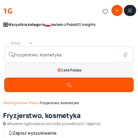
1G
Wszystkie kategorie
Jestem z Polski
1G Insights
Cała Polska
Strona główna
›
Praca
›
Fryzjerstwo, kosmetyka
Fryzjerstwo, kosmetyka
0
aktualne ogłoszenia od osób prywatnych i agencji
Zapisz wyszukiwanie