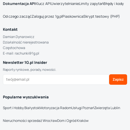
Dokumentacja API
Klucz API
Uwierzytelnianie
Limity zapytań
Błędy i kody
Od czego zacząć
Zaloguj przez 1g.pl
Piaskownica
Skrypt testowy (PHP)
Kontakt
Damian Dynarowicz
Działalność nierejestrowana
Częstochowa
E-mail: rachunki@1g.pl
Newsletter 1G.pl Insider
Raporty rynkowe, porady, nowości.
Zapisz
Popularne wyszukiwania
Sport i Hobby Białystok
Motoryzacja Radom
Usługi Poznań
Zwierzęta Lublin
Nieruchomości sprzedaż Wrocław
Dom i Ogród Kraków