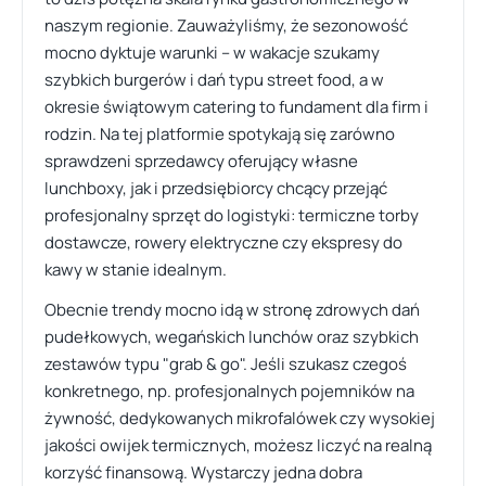
naszym regionie. Zauważyliśmy, że sezonowość
mocno dyktuje warunki – w wakacje szukamy
szybkich burgerów i dań typu street food, a w
okresie świątowym catering to fundament dla firm i
rodzin. Na tej platformie spotykają się zarówno
sprawdzeni sprzedawcy oferujący własne
lunchboxy, jak i przedsiębiorcy chcący przejąć
profesjonalny sprzęt do logistyki: termiczne torby
dostawcze, rowery elektryczne czy ekspresy do
kawy w stanie idealnym.
Obecnie trendy mocno idą w stronę zdrowych dań
pudełkowych, wegańskich lunchów oraz szybkich
zestawów typu "grab & go". Jeśli szukasz czegoś
konkretnego, np. profesjonalnych pojemników na
żywność, dedykowanych mikrofalówek czy wysokiej
jakości owijek termicznych, możesz liczyć na realną
korzyść finansową. Wystarczy jedna dobra