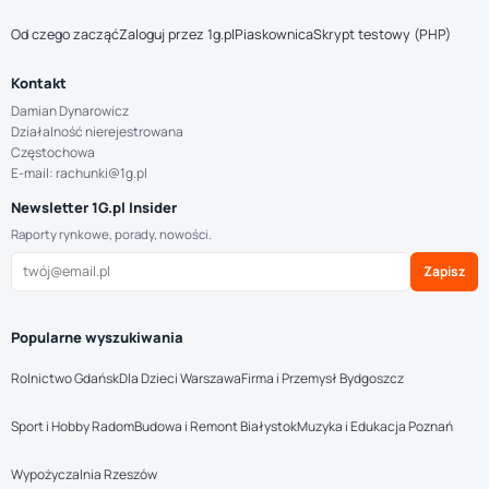
Od czego zacząć
Zaloguj przez 1g.pl
Piaskownica
Skrypt testowy (PHP)
Kontakt
Damian Dynarowicz
Działalność nierejestrowana
Częstochowa
E-mail: rachunki@1g.pl
Newsletter 1G.pl Insider
Raporty rynkowe, porady, nowości.
Zapisz
Popularne wyszukiwania
Rolnictwo Gdańsk
Dla Dzieci Warszawa
Firma i Przemysł Bydgoszcz
Sport i Hobby Radom
Budowa i Remont Białystok
Muzyka i Edukacja Poznań
Wypożyczalnia Rzeszów