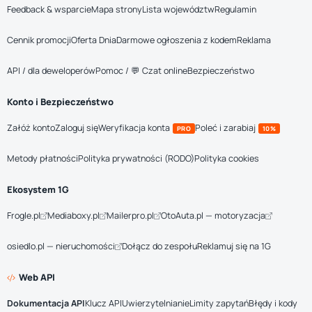
Feedback & wsparcie
Mapa strony
Lista województw
Regulamin
Cennik promocji
Oferta Dnia
Darmowe ogłoszenia z kodem
Reklama
API / dla deweloperów
Pomoc / 💬 Czat online
Bezpieczeństwo
Konto i Bezpieczeństwo
Załóż konto
Zaloguj się
Weryfikacja konta
Poleć i zarabiaj
PRO
10%
Metody płatności
Polityka prywatności (RODO)
Polityka cookies
Ekosystem 1G
Frogle.pl
Mediaboxy.pl
Mailerpro.pl
OtoAuta.pl — motoryzacja
osiedlo.pl — nieruchomości
Dołącz do zespołu
Reklamuj się na 1G
Web API
Dokumentacja API
Klucz API
Uwierzytelnianie
Limity zapytań
Błędy i kody