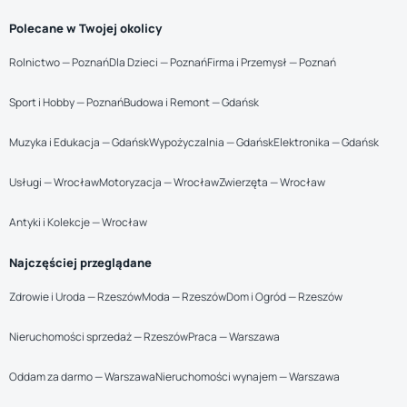
Polecane w Twojej okolicy
Rolnictwo — Poznań
Dla Dzieci — Poznań
Firma i Przemysł — Poznań
Sport i Hobby — Poznań
Budowa i Remont — Gdańsk
Muzyka i Edukacja — Gdańsk
Wypożyczalnia — Gdańsk
Elektronika — Gdańsk
Usługi — Wrocław
Motoryzacja — Wrocław
Zwierzęta — Wrocław
Antyki i Kolekcje — Wrocław
Najczęściej przeglądane
Zdrowie i Uroda — Rzeszów
Moda — Rzeszów
Dom i Ogród — Rzeszów
Nieruchomości sprzedaż — Rzeszów
Praca — Warszawa
Oddam za darmo — Warszawa
Nieruchomości wynajem — Warszawa