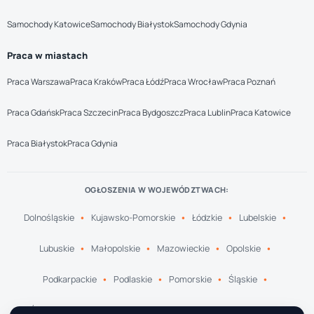
Samochody Katowice
Samochody Białystok
Samochody Gdynia
Praca w miastach
Praca Warszawa
Praca Kraków
Praca Łódź
Praca Wrocław
Praca Poznań
Praca Gdańsk
Praca Szczecin
Praca Bydgoszcz
Praca Lublin
Praca Katowice
Praca Białystok
Praca Gdynia
OGŁOSZENIA W WOJEWÓDZTWACH:
Dolnośląskie
Kujawsko-Pomorskie
Łódzkie
Lubelskie
Lubuskie
Małopolskie
Mazowieckie
Opolskie
Podkarpackie
Podlaskie
Pomorskie
Śląskie
Świętokrzyskie
Warmińsko-Mazurskie
Wielkopolskie