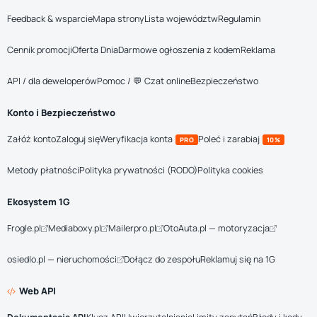
Feedback & wsparcie
Mapa strony
Lista województw
Regulamin
Cennik promocji
Oferta Dnia
Darmowe ogłoszenia z kodem
Reklama
API / dla deweloperów
Pomoc / 💬 Czat online
Bezpieczeństwo
Konto i Bezpieczeństwo
Załóż konto
Zaloguj się
Weryfikacja konta
Poleć i zarabiaj
PRO
10%
Metody płatności
Polityka prywatności (RODO)
Polityka cookies
Ekosystem 1G
Frogle.pl
Mediaboxy.pl
Mailerpro.pl
OtoAuta.pl — motoryzacja
osiedlo.pl — nieruchomości
Dołącz do zespołu
Reklamuj się na 1G
Web API