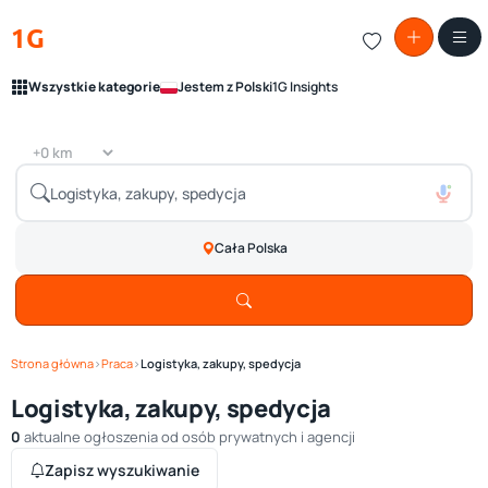
1G
Wszystkie kategorie
Jestem z Polski
1G Insights
Cała Polska
Strona główna
›
Praca
›
Logistyka, zakupy, spedycja
Logistyka, zakupy, spedycja
0
aktualne ogłoszenia od osób prywatnych i agencji
Zapisz wyszukiwanie