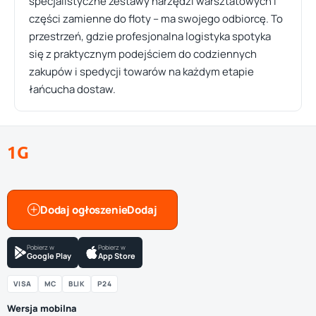
specjalistyczne zestawy narzędzi warsztatowych i
części zamienne do floty – ma swojego odbiorcę. To
przestrzeń, gdzie profesjonalna logistyka spotyka
się z praktycznym podejściem do codziennych
zakupów i spedycji towarów na każdym etapie
łańcucha dostaw.
1G
Dodaj ogłoszenie
Pobierz w
Pobierz w
Google Play
App Store
VISA
MC
BLIK
P24
Wersja mobilna