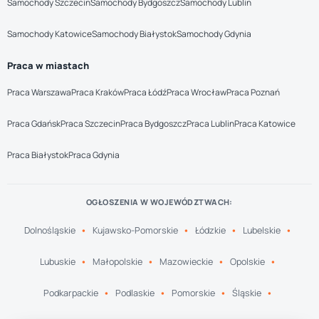
Samochody Szczecin
Samochody Bydgoszcz
Samochody Lublin
Samochody Katowice
Samochody Białystok
Samochody Gdynia
Praca w miastach
Praca Warszawa
Praca Kraków
Praca Łódź
Praca Wrocław
Praca Poznań
Praca Gdańsk
Praca Szczecin
Praca Bydgoszcz
Praca Lublin
Praca Katowice
Praca Białystok
Praca Gdynia
OGŁOSZENIA W WOJEWÓDZTWACH:
Dolnośląskie
Kujawsko-Pomorskie
Łódzkie
Lubelskie
Lubuskie
Małopolskie
Mazowieckie
Opolskie
Podkarpackie
Podlaskie
Pomorskie
Śląskie