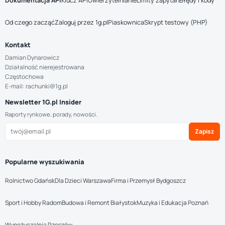
Dokumentacja API
Klucz API
Uwierzytelnianie
Limity zapytań
Błędy i kody
Od czego zacząć
Zaloguj przez 1g.pl
Piaskownica
Skrypt testowy (PHP)
Kontakt
Damian Dynarowicz
Działalność nierejestrowana
Częstochowa
E-mail: rachunki@1g.pl
Newsletter 1G.pl Insider
Raporty rynkowe, porady, nowości.
Zapisz
Popularne wyszukiwania
Rolnictwo Gdańsk
Dla Dzieci Warszawa
Firma i Przemysł Bydgoszcz
Sport i Hobby Radom
Budowa i Remont Białystok
Muzyka i Edukacja Poznań
Wypożyczalnia Rzeszów