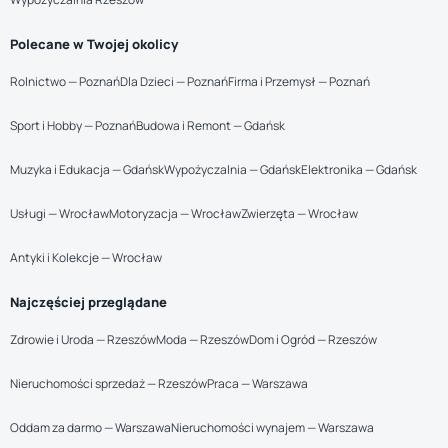
Polecane w Twojej okolicy
Rolnictwo — Poznań
Dla Dzieci — Poznań
Firma i Przemysł — Poznań
Sport i Hobby — Poznań
Budowa i Remont — Gdańsk
Muzyka i Edukacja — Gdańsk
Wypożyczalnia — Gdańsk
Elektronika — Gdańsk
Usługi — Wrocław
Motoryzacja — Wrocław
Zwierzęta — Wrocław
Antyki i Kolekcje — Wrocław
Najczęściej przeglądane
Zdrowie i Uroda — Rzeszów
Moda — Rzeszów
Dom i Ogród — Rzeszów
Nieruchomości sprzedaż — Rzeszów
Praca — Warszawa
Oddam za darmo — Warszawa
Nieruchomości wynajem — Warszawa