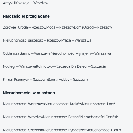
Antyki i Kolekcje — Wrocław
Najczęściej przeglądane
Zdrowie i Uroda — Rzeszów
Moda — Rzeszów
Dom i Ogród — Rzeszów
Nieruchomości sprzedaż — Rzeszów
Praca — Warszawa
Oddam za darmo — Warszawa
Nieruchomości wynajem — Warszawa
Noclegi — Warszawa
Rolnictwo — Szczecin
Dla Dzieci — Szczecin
Firma i Przemysł — Szczecin
Sport i Hobby — Szczecin
Nieruchomości w miastach
Nieruchomości Warszawa
Nieruchomości Kraków
Nieruchomości Łódź
Nieruchomości Wrocław
Nieruchomości Poznań
Nieruchomości Gdańsk
Nieruchomości Szczecin
Nieruchomości Bydgoszcz
Nieruchomości Lublin