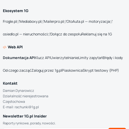
Ekosystem 1G
Frogle.pl
Mediaboxy.pl
Mailerpro.pl
OtoAuta.pl — motoryzacja
osiedlo.pl — nieruchomości
Dołącz do zespołu
Reklamuj się na 1G
Web API
Dokumentacja API
Klucz API
Uwierzytelnianie
Limity zapytań
Błędy i kody
Od czego zacząć
Zaloguj przez 1g.pl
Piaskownica
Skrypt testowy (PHP)
Kontakt
Damian Dynarowicz
Działalność nierejestrowana
Częstochowa
E-mail: rachunki@1g.pl
Newsletter 1G.pl Insider
Raporty rynkowe, porady, nowości.