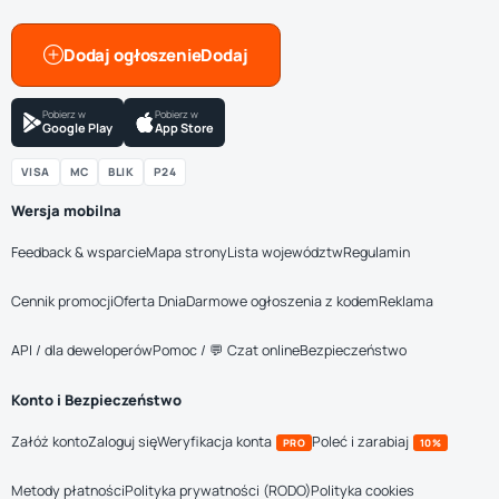
Dodaj ogłoszenie
Pobierz w
Pobierz w
Google Play
App Store
VISA
MC
BLIK
P24
Wersja mobilna
Feedback & wsparcie
Mapa strony
Lista województw
Regulamin
Cennik promocji
Oferta Dnia
Darmowe ogłoszenia z kodem
Reklama
API / dla deweloperów
Pomoc / 💬 Czat online
Bezpieczeństwo
Konto i Bezpieczeństwo
Załóż konto
Zaloguj się
Weryfikacja konta
Poleć i zarabiaj
PRO
10%
Metody płatności
Polityka prywatności (RODO)
Polityka cookies