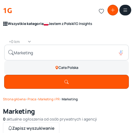
1G
Wszystkie kategorie
Jestem z Polski
1G Insights
Cała Polska
Strona główna
›
Praca
›
Marketing i PR
›
Marketing
Marketing
0
aktualne ogłoszenia od osób prywatnych i agencji
Zapisz wyszukiwanie