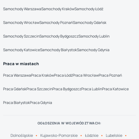
Samochody Warszawa
Samochody Kraków
Samochody Łódź
Samochody Wrocław
Samochody Poznań
Samochody Gdańsk
Samochody Szczecin
Samochody Bydgoszcz
Samochody Lublin
Samochody Katowice
Samochody Białystok
Samochody Gdynia
Praca w miastach
Praca Warszawa
Praca Kraków
Praca Łódź
Praca Wrocław
Praca Poznań
Praca Gdańsk
Praca Szczecin
Praca Bydgoszcz
Praca Lublin
Praca Katowice
Praca Białystok
Praca Gdynia
OGŁOSZENIA W WOJEWÓDZTWACH:
Dolnośląskie
Kujawsko-Pomorskie
Łódzkie
Lubelskie