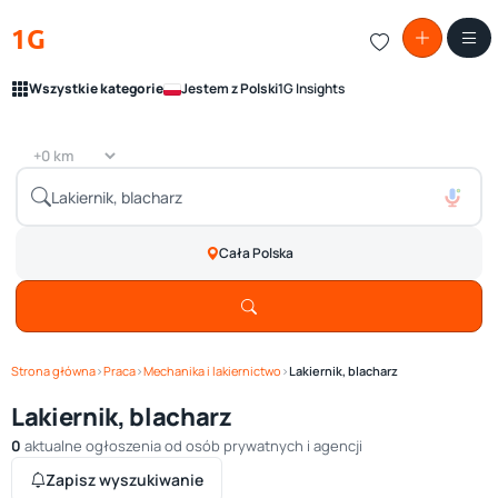
1G
Wszystkie kategorie
Jestem z Polski
1G Insights
Cała Polska
Strona główna
›
Praca
›
Mechanika i lakiernictwo
›
Lakiernik, blacharz
Lakiernik, blacharz
0
aktualne ogłoszenia od osób prywatnych i agencji
Zapisz wyszukiwanie