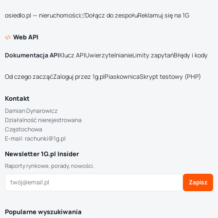
osiedlo.pl — nieruchomości
Dołącz do zespołu
Reklamuj się na 1G
Web API
Dokumentacja API
Klucz API
Uwierzytelnianie
Limity zapytań
Błędy i kody
Od czego zacząć
Zaloguj przez 1g.pl
Piaskownica
Skrypt testowy (PHP)
Kontakt
Damian Dynarowicz
Działalność nierejestrowana
Częstochowa
E-mail: rachunki@1g.pl
Newsletter 1G.pl Insider
Raporty rynkowe, porady, nowości.
Zapisz
Popularne wyszukiwania