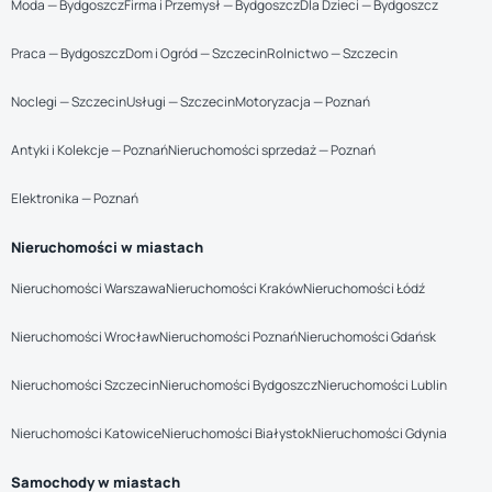
Moda — Bydgoszcz
Firma i Przemysł — Bydgoszcz
Dla Dzieci — Bydgoszcz
Praca — Bydgoszcz
Dom i Ogród — Szczecin
Rolnictwo — Szczecin
Noclegi — Szczecin
Usługi — Szczecin
Motoryzacja — Poznań
Antyki i Kolekcje — Poznań
Nieruchomości sprzedaż — Poznań
Elektronika — Poznań
Nieruchomości w miastach
Nieruchomości Warszawa
Nieruchomości Kraków
Nieruchomości Łódź
Nieruchomości Wrocław
Nieruchomości Poznań
Nieruchomości Gdańsk
Nieruchomości Szczecin
Nieruchomości Bydgoszcz
Nieruchomości Lublin
Nieruchomości Katowice
Nieruchomości Białystok
Nieruchomości Gdynia
Samochody w miastach