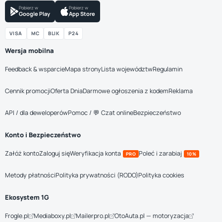
Pobierz w
Pobierz w
Google Play
App Store
VISA
MC
BLIK
P24
Wersja mobilna
Feedback & wsparcie
Mapa strony
Lista województw
Regulamin
Cennik promocji
Oferta Dnia
Darmowe ogłoszenia z kodem
Reklama
API / dla deweloperów
Pomoc / 💬 Czat online
Bezpieczeństwo
Konto i Bezpieczeństwo
Załóż konto
Zaloguj się
Weryfikacja konta
Poleć i zarabiaj
PRO
10%
Metody płatności
Polityka prywatności (RODO)
Polityka cookies
Ekosystem 1G
Frogle.pl
Mediaboxy.pl
Mailerpro.pl
OtoAuta.pl — motoryzacja