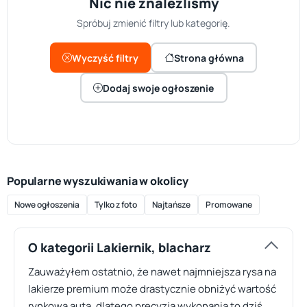
Nic nie znaleźliśmy
Spróbuj zmienić filtry lub kategorię.
Wyczyść filtry
Strona główna
Dodaj swoje ogłoszenie
Popularne wyszukiwania w okolicy
Nowe ogłoszenia
Tylko z foto
Najtańsze
Promowane
O kategorii Lakiernik, blacharz
Zauważyłem ostatnio, że nawet najmniejsza rysa na
lakierze premium może drastycznie obniżyć wartość
rynkową auta, dlatego precyzja wykonania to dziś