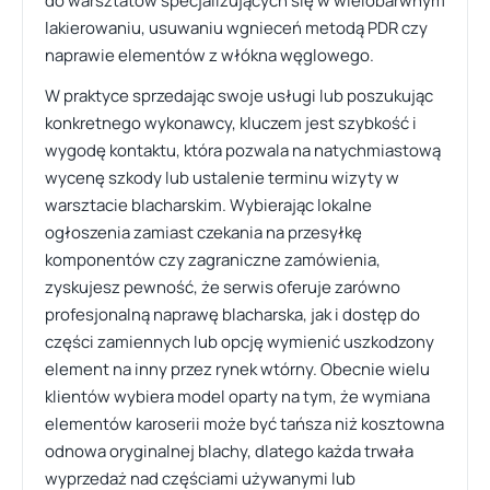
do warsztatów specjalizujących się w wielobarwnym
lakierowaniu, usuwaniu wgnieceń metodą PDR czy
naprawie elementów z włókna węglowego.
W praktyce sprzedając swoje usługi lub poszukując
konkretnego wykonawcy, kluczem jest szybkość i
wygodę kontaktu, która pozwala na natychmiastową
wycenę szkody lub ustalenie terminu wizyty w
warsztacie blacharskim. Wybierając lokalne
ogłoszenia zamiast czekania na przesyłkę
komponentów czy zagraniczne zamówienia,
zyskujesz pewność, że serwis oferuje zarówno
profesjonalną naprawę blacharska, jak i dostęp do
części zamiennych lub opcję wymienić uszkodzony
element na inny przez rynek wtórny. Obecnie wielu
klientów wybiera model oparty na tym, że wymiana
elementów karoserii może być tańsza niż kosztowna
odnowa oryginalnej blachy, dlatego każda trwała
wyprzedaż nad częściami używanymi lub