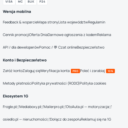
VISA
MC
BLIK
P24
Wersja mobilna
Feedback & wsparcie
Mapa strony
Lista województw
Regulamin
Cennik promocji
Oferta Dnia
Darmowe ogłoszenia z kodem
Reklama
API / dla deweloperów
Pomoc / 💬 Czat online
Bezpieczeństwo
Konto i Bezpieczeństwo
Załóż konto
Zaloguj się
Weryfikacja konta
Poleć i zarabiaj
PRO
10%
Metody płatności
Polityka prywatności (RODO)
Polityka cookies
Ekosystem 1G
Frogle.pl
Mediaboxy.pl
Mailerpro.pl
OtoAuta.pl — motoryzacja
osiedlo.pl — nieruchomości
Dołącz do zespołu
Reklamuj się na 1G