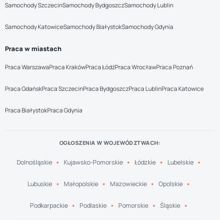
Samochody Szczecin
Samochody Bydgoszcz
Samochody Lublin
Samochody Katowice
Samochody Białystok
Samochody Gdynia
Praca w miastach
Praca Warszawa
Praca Kraków
Praca Łódź
Praca Wrocław
Praca Poznań
Praca Gdańsk
Praca Szczecin
Praca Bydgoszcz
Praca Lublin
Praca Katowice
Praca Białystok
Praca Gdynia
OGŁOSZENIA W WOJEWÓDZTWACH:
Dolnośląskie
Kujawsko-Pomorskie
Łódzkie
Lubelskie
Lubuskie
Małopolskie
Mazowieckie
Opolskie
Podkarpackie
Podlaskie
Pomorskie
Śląskie