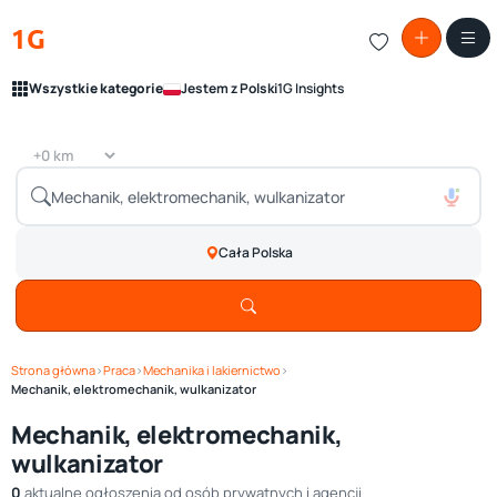
1G
Wszystkie kategorie
Jestem z Polski
1G Insights
Cała Polska
Strona główna
›
Praca
›
Mechanika i lakiernictwo
›
Mechanik, elektromechanik, wulkanizator
Mechanik, elektromechanik,
wulkanizator
0
aktualne ogłoszenia od osób prywatnych i agencji