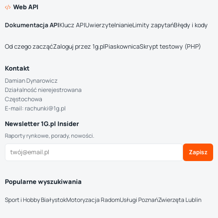
Web API
Dokumentacja API
Klucz API
Uwierzytelnianie
Limity zapytań
Błędy i kody
Od czego zacząć
Zaloguj przez 1g.pl
Piaskownica
Skrypt testowy (PHP)
Kontakt
Damian Dynarowicz
Działalność nierejestrowana
Częstochowa
E-mail: rachunki@1g.pl
Newsletter 1G.pl Insider
Raporty rynkowe, porady, nowości.
Zapisz
Popularne wyszukiwania
Sport i Hobby Białystok
Motoryzacja Radom
Usługi Poznań
Zwierzęta Lublin