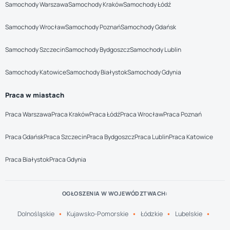
Samochody Warszawa
Samochody Kraków
Samochody Łódź
Samochody Wrocław
Samochody Poznań
Samochody Gdańsk
Samochody Szczecin
Samochody Bydgoszcz
Samochody Lublin
Samochody Katowice
Samochody Białystok
Samochody Gdynia
Praca w miastach
Praca Warszawa
Praca Kraków
Praca Łódź
Praca Wrocław
Praca Poznań
Praca Gdańsk
Praca Szczecin
Praca Bydgoszcz
Praca Lublin
Praca Katowice
Praca Białystok
Praca Gdynia
OGŁOSZENIA W WOJEWÓDZTWACH:
Dolnośląskie
Kujawsko-Pomorskie
Łódzkie
Lubelskie