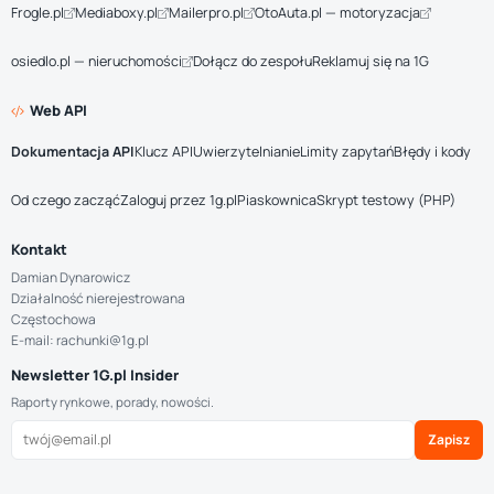
Frogle.pl
Mediaboxy.pl
Mailerpro.pl
OtoAuta.pl — motoryzacja
osiedlo.pl — nieruchomości
Dołącz do zespołu
Reklamuj się na 1G
Web API
Dokumentacja API
Klucz API
Uwierzytelnianie
Limity zapytań
Błędy i kody
Od czego zacząć
Zaloguj przez 1g.pl
Piaskownica
Skrypt testowy (PHP)
Kontakt
Damian Dynarowicz
Działalność nierejestrowana
Częstochowa
E-mail: rachunki@1g.pl
Newsletter 1G.pl Insider
Raporty rynkowe, porady, nowości.
Zapisz