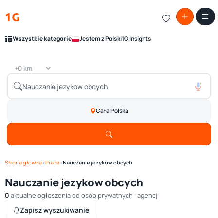
1G
Wszystkie kategorie
Jestem z Polski
1G Insights
Cała Polska
Strona główna
›
Praca
›
Nauczanie jezykow obcych
Nauczanie jezykow obcych
0
aktualne ogłoszenia od osób prywatnych i agencji
Zapisz wyszukiwanie