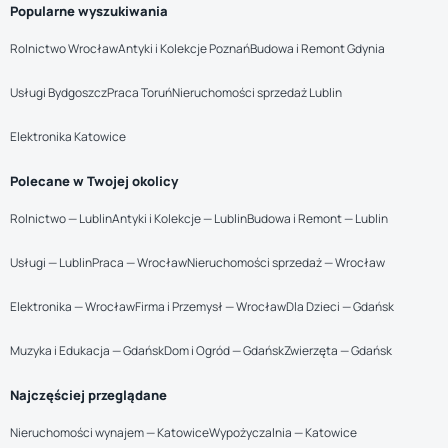
Popularne wyszukiwania
Rolnictwo Wrocław
Antyki i Kolekcje Poznań
Budowa i Remont Gdynia
Usługi Bydgoszcz
Praca Toruń
Nieruchomości sprzedaż Lublin
Elektronika Katowice
Polecane w Twojej okolicy
Rolnictwo — Lublin
Antyki i Kolekcje — Lublin
Budowa i Remont — Lublin
Usługi — Lublin
Praca — Wrocław
Nieruchomości sprzedaż — Wrocław
Elektronika — Wrocław
Firma i Przemysł — Wrocław
Dla Dzieci — Gdańsk
Muzyka i Edukacja — Gdańsk
Dom i Ogród — Gdańsk
Zwierzęta — Gdańsk
Najczęściej przeglądane
Nieruchomości wynajem — Katowice
Wypożyczalnia — Katowice