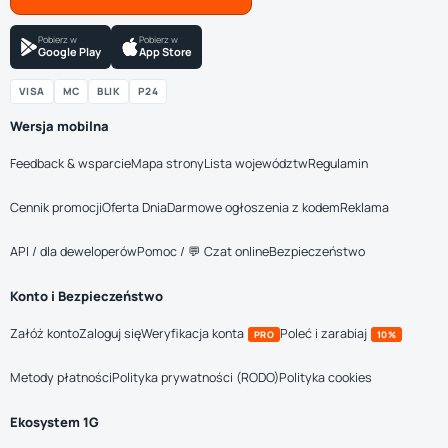
Pobierz w
Pobierz w
Google Play
App Store
VISA
MC
BLIK
P24
Wersja mobilna
Feedback & wsparcie
Mapa strony
Lista województw
Regulamin
Cennik promocji
Oferta Dnia
Darmowe ogłoszenia z kodem
Reklama
API / dla deweloperów
Pomoc / 💬 Czat online
Bezpieczeństwo
Konto i Bezpieczeństwo
Załóż konto
Zaloguj się
Weryfikacja konta
Poleć i zarabiaj
PRO
10%
Metody płatności
Polityka prywatności (RODO)
Polityka cookies
Ekosystem 1G