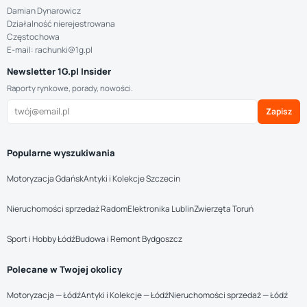
Damian Dynarowicz
Działalność nierejestrowana
Częstochowa
E-mail: rachunki@1g.pl
Newsletter 1G.pl Insider
Raporty rynkowe, porady, nowości.
Zapisz
Popularne wyszukiwania
Motoryzacja Gdańsk
Antyki i Kolekcje Szczecin
Nieruchomości sprzedaż Radom
Elektronika Lublin
Zwierzęta Toruń
Sport i Hobby Łódź
Budowa i Remont Bydgoszcz
Polecane w Twojej okolicy
Motoryzacja — Łódź
Antyki i Kolekcje — Łódź
Nieruchomości sprzedaż — Łódź