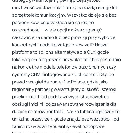
dlatego gwarantujemy pełną przejrzystość i
możliwość wystawienia faktury na każdą usługę lub
sprzęt telekomunikacyjny. Wszystko dzieje się bez
pośredników, co przekłada się na realne
oszczędności – wiele opcji możesz zgarnąć
całkowicie za darmo lub bez prowizji przy wyborze
konkretnych modeli przełączników VoIP. Nasza
platforma to solidna alternatywa dla OLX, gdzie
lokalna giełda ogłoszeń pozwala trafić bezpośrednio
na konkretne modele telefonów stacjonarnych czy
systemy CRM zintegrowane z Call center. 1G.pl to
prawdziwa giełda numer 1 w Polsce, gdzie jako
regionalny partner gwarantujemy bliskość i szeroki
przekrój ofert, od podstawowych słuchawek do
obsługi infolinii po zaawansowane rozwiązania dla
dużych centrów kontaktu. Nasza tablica ogłoszeń to
unikalna przestrzeń, gdzie znajdziesz wszystko – od
tanich rozwiązań typu entry-level po topowe