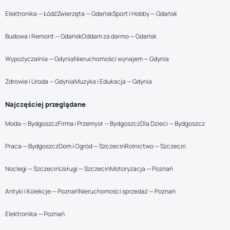
Elektronika — Łódź
Zwierzęta — Gdańsk
Sport i Hobby — Gdańsk
Budowa i Remont — Gdańsk
Oddam za darmo — Gdańsk
Wypożyczalnia — Gdynia
Nieruchomości wynajem — Gdynia
Zdrowie i Uroda — Gdynia
Muzyka i Edukacja — Gdynia
Najczęściej przeglądane
Moda — Bydgoszcz
Firma i Przemysł — Bydgoszcz
Dla Dzieci — Bydgoszcz
Praca — Bydgoszcz
Dom i Ogród — Szczecin
Rolnictwo — Szczecin
Noclegi — Szczecin
Usługi — Szczecin
Motoryzacja — Poznań
Antyki i Kolekcje — Poznań
Nieruchomości sprzedaż — Poznań
Elektronika — Poznań