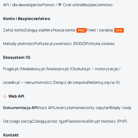
API / dla deweloperów
Pomoc / 💬 Czat online
Bezpieczeństwo
Konto i Bezpieczeństwo
Załóż konto
Zaloguj się
Weryfikacja konta
Poleć i zarabiaj
PRO
10%
Metody płatności
Polityka prywatności (RODO)
Polityka cookies
Ekosystem 1G
Frogle.pl
Mediaboxy.pl
Mailerpro.pl
OtoAuta.pl — motoryzacja
osiedlo.pl — nieruchomości
Dołącz do zespołu
Reklamuj się na 1G
Web API
Dokumentacja API
Klucz API
Uwierzytelnianie
Limity zapytań
Błędy i kody
Od czego zacząć
Zaloguj przez 1g.pl
Piaskownica
Skrypt testowy (PHP)
Kontakt