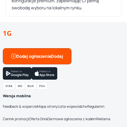
konfiguracje premium, zapewniając Ci pełną
swobodę wyboru na lokalnym rynku.
1G
Dodaj ogłoszenie
Pobierz w
Pobierz w
Google Play
App Store
VISA
MC
BLIK
P24
Wersja mobilna
Feedback & wsparcie
Mapa strony
Lista województw
Regulamin
Cennik promocji
Oferta Dnia
Darmowe ogłoszenia z kodem
Reklama