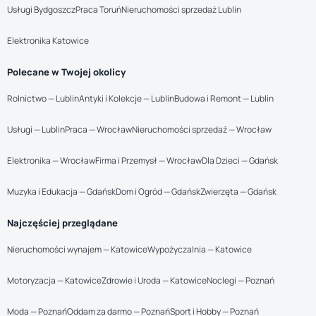
Usługi Bydgoszcz
Praca Toruń
Nieruchomości sprzedaż Lublin
Elektronika Katowice
Polecane w Twojej okolicy
Rolnictwo — Lublin
Antyki i Kolekcje — Lublin
Budowa i Remont — Lublin
Usługi — Lublin
Praca — Wrocław
Nieruchomości sprzedaż — Wrocław
Elektronika — Wrocław
Firma i Przemysł — Wrocław
Dla Dzieci — Gdańsk
Muzyka i Edukacja — Gdańsk
Dom i Ogród — Gdańsk
Zwierzęta — Gdańsk
Najczęściej przeglądane
Nieruchomości wynajem — Katowice
Wypożyczalnia — Katowice
Motoryzacja — Katowice
Zdrowie i Uroda — Katowice
Noclegi — Poznań
Moda — Poznań
Oddam za darmo — Poznań
Sport i Hobby — Poznań