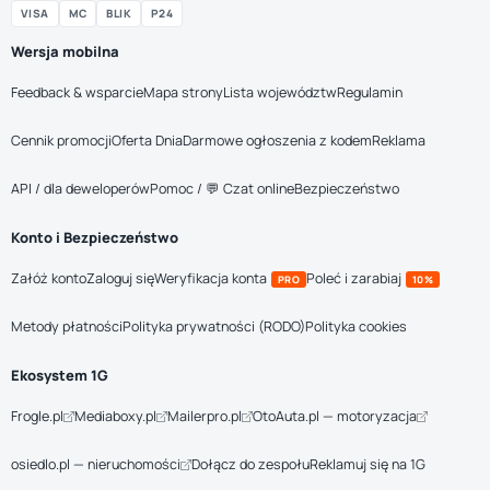
VISA
MC
BLIK
P24
Wersja mobilna
Feedback & wsparcie
Mapa strony
Lista województw
Regulamin
Cennik promocji
Oferta Dnia
Darmowe ogłoszenia z kodem
Reklama
API / dla deweloperów
Pomoc / 💬 Czat online
Bezpieczeństwo
Konto i Bezpieczeństwo
Załóż konto
Zaloguj się
Weryfikacja konta
Poleć i zarabiaj
PRO
10%
Metody płatności
Polityka prywatności (RODO)
Polityka cookies
Ekosystem 1G
Frogle.pl
Mediaboxy.pl
Mailerpro.pl
OtoAuta.pl — motoryzacja
osiedlo.pl — nieruchomości
Dołącz do zespołu
Reklamuj się na 1G