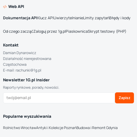
Web API
Dokumentacja API
Klucz API
Uwierzytelnianie
Limity zapytań
Błędy i kody
Od czego zacząć
Zaloguj przez 1g.pl
Piaskownica
Skrypt testowy (PHP)
Kontakt
Damian Dynarowicz
Działalność nierejestrowana
Częstochowa
E-mail: rachunki@1g.pl
Newsletter 1G.pl Insider
Raporty rynkowe, porady, nowości.
Zapisz
Popularne wyszukiwania
Rolnictwo Wrocław
Antyki i Kolekcje Poznań
Budowa i Remont Gdynia