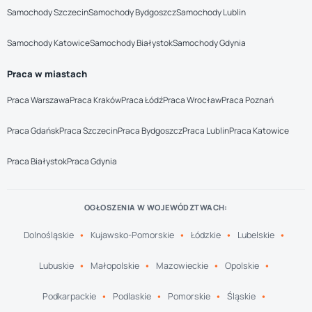
Samochody Szczecin
Samochody Bydgoszcz
Samochody Lublin
Samochody Katowice
Samochody Białystok
Samochody Gdynia
Praca w miastach
Praca Warszawa
Praca Kraków
Praca Łódź
Praca Wrocław
Praca Poznań
Praca Gdańsk
Praca Szczecin
Praca Bydgoszcz
Praca Lublin
Praca Katowice
Praca Białystok
Praca Gdynia
OGŁOSZENIA W WOJEWÓDZTWACH:
Dolnośląskie
Kujawsko-Pomorskie
Łódzkie
Lubelskie
Lubuskie
Małopolskie
Mazowieckie
Opolskie
Podkarpackie
Podlaskie
Pomorskie
Śląskie