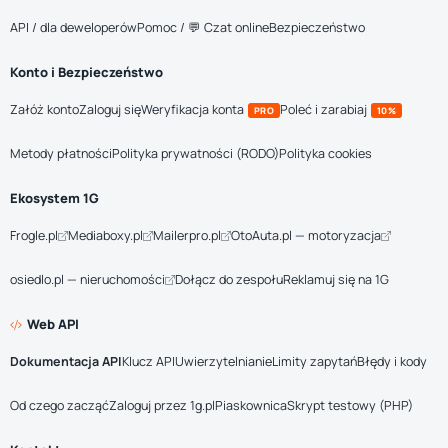
API / dla deweloperów
Pomoc / 💬 Czat online
Bezpieczeństwo
Konto i Bezpieczeństwo
Załóż konto
Zaloguj się
Weryfikacja konta
Poleć i zarabiaj
PRO
10%
Metody płatności
Polityka prywatności (RODO)
Polityka cookies
Ekosystem 1G
Frogle.pl
Mediaboxy.pl
Mailerpro.pl
OtoAuta.pl — motoryzacja
osiedlo.pl — nieruchomości
Dołącz do zespołu
Reklamuj się na 1G
Web API
Dokumentacja API
Klucz API
Uwierzytelnianie
Limity zapytań
Błędy i kody
Od czego zacząć
Zaloguj przez 1g.pl
Piaskownica
Skrypt testowy (PHP)