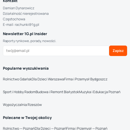
Kontakt
Damian Dynarowicz
Działalność nierejestrowana
Częstochowa
E-mail: rachunki@1g.pl
Newsletter 1G.pl Insider
Raporty rynkowe, porady, nowości.
Zapisz
Popularne wyszukiwania
Rolnictwo Gdańsk
Dla Dzieci Warszawa
Firma i Przemysł Bydgoszcz
Sport i Hobby Radom
Budowa i Remont Białystok
Muzyka i Edukacja Poznań
Wypożyczalnia Rzeszów
Polecane w Twojej okolicy
Rolnictwo — Poznań
Dla Dzieci — Poznań
Firma i Przemysł — Poznań