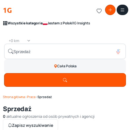
1G
Wszystkie kategorie
Jestem z Polski
1G Insights
Cała Polska
Strona główna
›
Praca
›
Sprzedaż
Sprzedaż
0
aktualne ogłoszenia od osób prywatnych i agencji
Zapisz wyszukiwanie