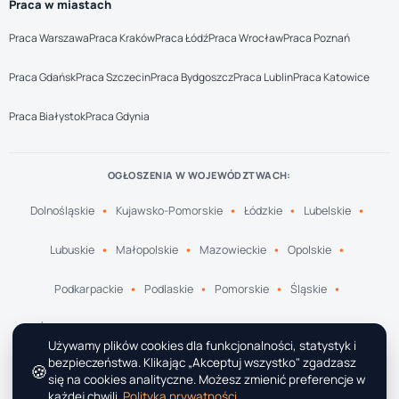
Praca w miastach
Praca Warszawa
Praca Kraków
Praca Łódź
Praca Wrocław
Praca Poznań
Praca Gdańsk
Praca Szczecin
Praca Bydgoszcz
Praca Lublin
Praca Katowice
Praca Białystok
Praca Gdynia
OGŁOSZENIA W WOJEWÓDZTWACH:
Dolnośląskie
Kujawsko-Pomorskie
Łódzkie
Lubelskie
Lubuskie
Małopolskie
Mazowieckie
Opolskie
Podkarpackie
Podlaskie
Pomorskie
Śląskie
Świętokrzyskie
Warmińsko-Mazurskie
Wielkopolskie
Używamy plików cookies dla funkcjonalności, statystyk i
bezpieczeństwa. Klikając „Akceptuj wszystko" zgadzasz
🍪
Zachodniopomorskie
się na cookies analityczne. Możesz zmienić preferencje w
każdej chwili.
Polityka prywatności
.