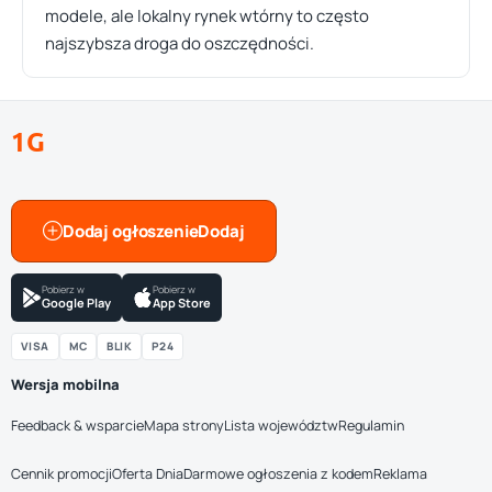
modele, ale lokalny rynek wtórny to często
najszybsza droga do oszczędności.
1G
Dodaj ogłoszenie
Pobierz w
Pobierz w
Google Play
App Store
VISA
MC
BLIK
P24
Wersja mobilna
Feedback & wsparcie
Mapa strony
Lista województw
Regulamin
Cennik promocji
Oferta Dnia
Darmowe ogłoszenia z kodem
Reklama