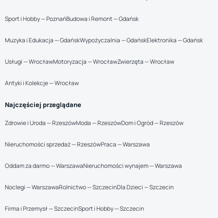
Sport i Hobby — Poznań
Budowa i Remont — Gdańsk
Muzyka i Edukacja — Gdańsk
Wypożyczalnia — Gdańsk
Elektronika — Gdańsk
Usługi — Wrocław
Motoryzacja — Wrocław
Zwierzęta — Wrocław
Antyki i Kolekcje — Wrocław
Najczęściej przeglądane
Zdrowie i Uroda — Rzeszów
Moda — Rzeszów
Dom i Ogród — Rzeszów
Nieruchomości sprzedaż — Rzeszów
Praca — Warszawa
Oddam za darmo — Warszawa
Nieruchomości wynajem — Warszawa
Noclegi — Warszawa
Rolnictwo — Szczecin
Dla Dzieci — Szczecin
Firma i Przemysł — Szczecin
Sport i Hobby — Szczecin