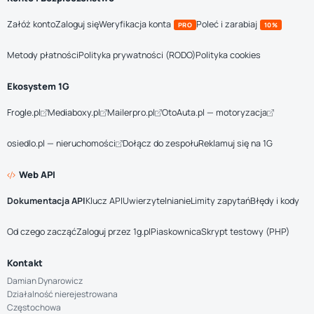
Załóż konto
Zaloguj się
Weryfikacja konta
Poleć i zarabiaj
PRO
10%
Metody płatności
Polityka prywatności (RODO)
Polityka cookies
Ekosystem 1G
Frogle.pl
Mediaboxy.pl
Mailerpro.pl
OtoAuta.pl — motoryzacja
osiedlo.pl — nieruchomości
Dołącz do zespołu
Reklamuj się na 1G
Web API
Dokumentacja API
Klucz API
Uwierzytelnianie
Limity zapytań
Błędy i kody
Od czego zacząć
Zaloguj przez 1g.pl
Piaskownica
Skrypt testowy (PHP)
Kontakt
Damian Dynarowicz
Działalność nierejestrowana
Częstochowa