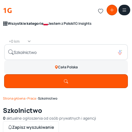
1G
Wszystkie kategorie
Jestem z Polski
1G Insights
Cała Polska
Strona główna
›
Praca
›
Szkolnictwo
Szkolnictwo
0
aktualne ogłoszenia od osób prywatnych i agencji
Zapisz wyszukiwanie