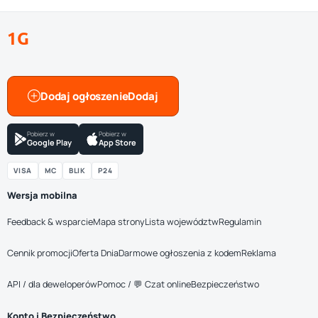
1G
Dodaj ogłoszenie
Pobierz w
Pobierz w
Google Play
App Store
VISA
MC
BLIK
P24
Wersja mobilna
Feedback & wsparcie
Mapa strony
Lista województw
Regulamin
Cennik promocji
Oferta Dnia
Darmowe ogłoszenia z kodem
Reklama
API / dla deweloperów
Pomoc / 💬 Czat online
Bezpieczeństwo
Konto i Bezpieczeństwo