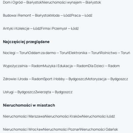
Dom i Ogród — Białystok
Nieruchomości wynajem — Białystok
Budowa i Remont — Białystok
Moda — Łódź
Praca — Łódź
Antyki i Kolekcje — Łódź
Firma i Przemysł — Łódź
Najczęściej przeglądane
Noclegi — Toruń
Oddam za darmo — Toruń
Elektronika — Toruń
Rolnictwo — Toruń
Wypożyczalnia — Radom
Muzyka i Edukacja — Radom
Dla Dzieci — Radom
Zdrowie i Uroda — Radom
Sport i Hobby — Bydgoszcz
Motoryzacja — Bydgoszcz
Usługi — Bydgoszcz
Zwierzęta — Bydgoszcz
Nieruchomości w miastach
Nieruchomości Warszawa
Nieruchomości Kraków
Nieruchomości Łódź
Nieruchomości Wrocław
Nieruchomości Poznań
Nieruchomości Gdańsk