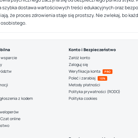
a szybka dostawa wartościowych treści edukacyjnych oraz bezp
, że proces zdrowienia staje się prostszy. Nie zwlekaj, bo każda
a osobistego.
bilna
Konto i Bezpieczeństwo
 wsparcie
Załóż konto
ny
Zaloguj się
wództw
Weryfikacja konta
PRO
Poleć i zarabiaj
10%
mocji
Metody płatności
Polityka prywatności (RODO)
głoszenia z kodem
Polityka cookies
deweloperów
Czat online
ństwo