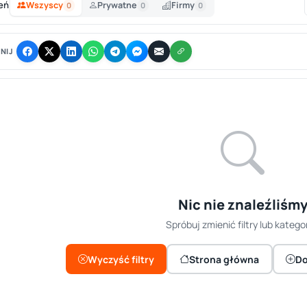
eń
Wszyscy
Prywatne
Firmy
0
0
0
NIJ
Nic nie znaleźliśm
Spróbuj zmienić filtry lub kategor
Wyczyść filtry
Strona główna
Do