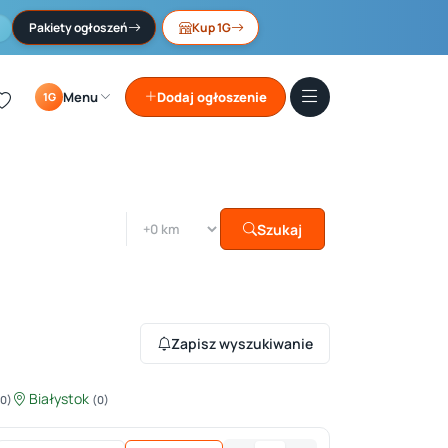
Pakiety ogłoszeń
Kup 1G
Menu
Dodaj ogłoszenie
1G
Szukaj
Zapisz wyszukiwanie
Białystok
(0)
(0)