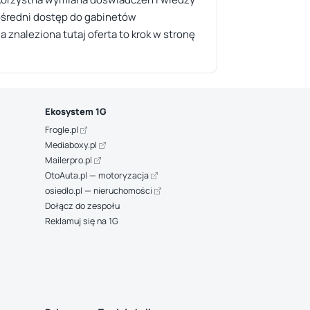
ośredni dostęp do gabinetów
 znaleziona tutaj oferta to krok w stronę
Ekosystem 1G
Frogle.pl
Mediaboxy.pl
Mailerpro.pl
OtoAuta.pl — motoryzacja
osiedlo.pl — nieruchomości
Dołącz do zespołu
Reklamuj się na 1G