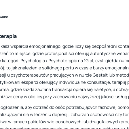
wane
terapia
kasz wsparcia emocjonalnego, gdzie liczy się bezpośredni kontakt 
zeń to miejsce, gdzie profesjonaliści oferują autentyczne wspa
kategorii Psychologia / Psychoterapia na 1G.pl, czyli giełda num
wój; to jak znalezienie solidnego portu w czasie burzy emocjonal
esji u psychoterapeutów pracujących w nurcie Gestalt lub metod
tyfikowani eksperci oferujący indywidualne konsultacje, terapię 
rma, gdzie każda zaufana transakcja opiera się na etyce, a dobrą
jniższe ceny w okolicy przy zachowaniu najwyższej jakości usług
 ogłoszenia, aby dotrzeć do osób potrzebujących fachowej pomocy
lizującymi się w leczeniu depresji, zaburzeń osobowości czy tera
żliwa w ramach pakietów wieloosobowych lub długofalowych proc
rowia psychicznego zaczyna się od bezpiecznego punktu styku.