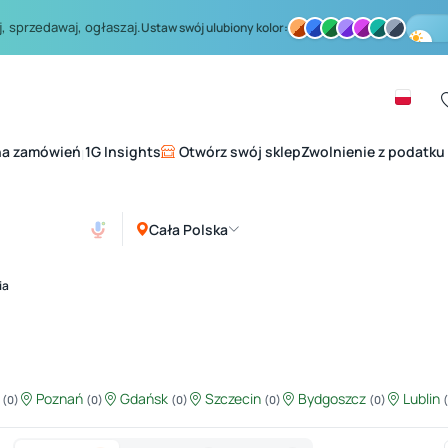
, sprzedawaj, ogłaszaj.
Ustaw swój ulubiony kolor:
na zamówień
1G Insights
Otwórz swój sklep
Zwolnienie z podatku
|
Cała Polska
ia
ź
Poznań
Gdańsk
Szczecin
Bydgoszcz
Lublin
(0)
(0)
(0)
(0)
(0)