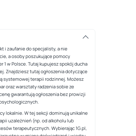
i zaufanie do specjalisty, a nie
rcie, a osoby poszukujące pomocy
er 1 w Polsce. Tutaj kupujesz spokój ducha
nej. Znajdziesz tutaj ogłoszenia dotyczące
ą systemowej terapii rodzinnej. Możesz
par oraz warsztaty radzenia sobie ze
 cenę gwarantują ogłoszenia bez prowizji
 psychologicznych.
 lokalnie. W tej sekcji dominują unikalne
pii uzależnień (np. od alkoholu lub
esów terapeutycznych. Wybierając 1G.pl,
 Korzystna wymiana doświadczeń i wiedzy