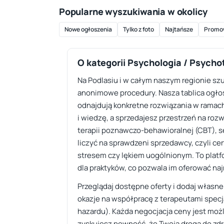
Popularne wyszukiwania w okolicy
Nowe ogłoszenia
Tylko z foto
Najtańsze
Promo
O kategorii Psychologia / Psycho
Na Podlasiu i w całym naszym regionie szu
anonimowe procedury. Nasza tablica ogłos
odnajdują konkretne rozwiązania w ramach 
i wiedzę, a sprzedajesz przestrzeń na roz
terapii poznawczo-behawioralnej (CBT), s
liczyć na sprawdzeni sprzedawcy, czyli cer
stresem czy lękiem uogólnionym. To platfo
dla praktyków, co pozwala im oferować na
Przeglądaj dostępne oferty i dodaj własne
okazje na współpracę z terapeutami specja
hazardu). Każda negocjacja ceny jest mo
zyskujesz pewność, że Twoja droga do zd