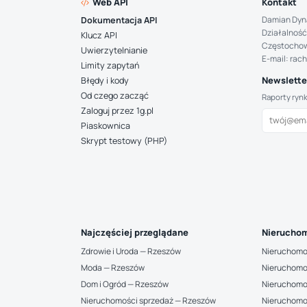
Web API
Kontakt
Damian Dyn
Dokumentacja API
Działalność
Klucz API
Częstocho
Uwierzytelnianie
E-mail: rac
Limity zapytań
Newsletter
Błędy i kody
Od czego zacząć
Raporty ryn
Zaloguj przez 1g.pl
Piaskownica
Skrypt testowy (PHP)
Najczęściej przeglądane
Nieruchom
Zdrowie i Uroda — Rzeszów
Nieruchomo
Moda — Rzeszów
Nieruchomo
Dom i Ogród — Rzeszów
Nieruchomo
Nieruchomości sprzedaż — Rzeszów
Nieruchomo