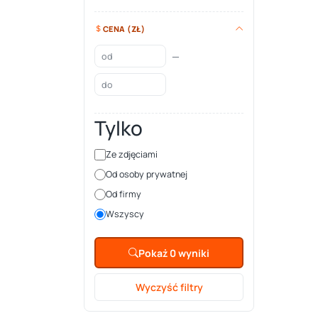
CENA (ZŁ)
—
Tylko
Ze zdjęciami
Od osoby prywatnej
Od firmy
Wszyscy
Pokaż 0 wyniki
Wyczyść filtry