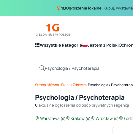
Ogłoszenia lokalne.
Kupuj, wystawiaj
1G
1G
GIEŁDA NR 1 W POLSCE
Wszystkie kategorie
Jestem z Polski
Ochro
Strona główna
›
Praca
›
Zdrowie
›
Psychologia / Psychoterap
Psychologia / Psychoterapia
0
aktualne ogłoszenia od osób prywatnych i agencji
Warszawa
Kraków
Wrocław
Łód
(0)
(0)
(0)