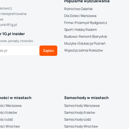
Popularne wyszukiwania
arowicz
Rolnictwo Gdańsk
 nierejestrowana
Dla Dzieci Warszawa
wa
Firma i Przemysł Bydgoszcz
hunki@1g.pl
Sport i Hobby Radom
 1G.pl Insider
Budowa i Remont Białystok
kowe, porady, nowości.
Muzyka i Edukacja Poznań
Wypożyczalnia Rzeszów
Zapisz
ości w miastach
Samochody w miastach
ści Warszawa
Samochody Warszawa
ści Kraków
Samochody Kraków
ści Łódź
Samochody Łódź
ści Wrocław
Samochody Wrocław