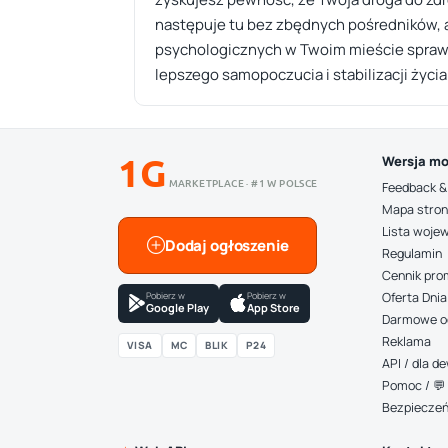
następuje tu bez zbędnych pośredników, 
psychologicznych w Twoim mieście sprawiają
lepszego samopoczucia i stabilizacji życi
1G
Wersja mo
MARKETPLACE · #1 W POLSCE
Feedback &
Mapa stro
Lista woje
Dodaj ogłoszenie
Regulamin
Cennik pro
Pobierz w
Pobierz w
Oferta Dnia
Google Play
App Store
Darmowe o
Reklama
VISA
MC
BLIK
P24
API / dla 
Pomoc / 💬 
Bezpiecze