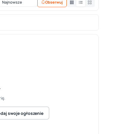
Obserwuj
y
ię.
daj swoje ogłoszenie