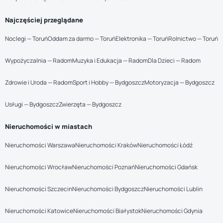
Najczęściej przeglądane
Noclegi — Toruń
Oddam za darmo — Toruń
Elektronika — Toruń
Rolnictwo — Toruń
Wypożyczalnia — Radom
Muzyka i Edukacja — Radom
Dla Dzieci — Radom
Zdrowie i Uroda — Radom
Sport i Hobby — Bydgoszcz
Motoryzacja — Bydgoszcz
Usługi — Bydgoszcz
Zwierzęta — Bydgoszcz
Nieruchomości w miastach
Nieruchomości Warszawa
Nieruchomości Kraków
Nieruchomości Łódź
Nieruchomości Wrocław
Nieruchomości Poznań
Nieruchomości Gdańsk
Nieruchomości Szczecin
Nieruchomości Bydgoszcz
Nieruchomości Lublin
Nieruchomości Katowice
Nieruchomości Białystok
Nieruchomości Gdynia