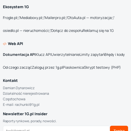
Ekosystem 1G
Frogle.pl
Mediaboxy.pl
Mailerpro.pl
OtoAuta.pl — motoryzacja
osiedlo.pl — nieruchomości
Dołącz do zespołu
Reklamuj się na 1G
Web API
Dokumentacja API
Klucz API
Uwierzytelnianie
Limity zapytań
Błędy i kody
Od czego zacząć
Zaloguj przez 1g.pl
Piaskownica
Skrypt testowy (PHP)
Kontakt
Damian Dynarowicz
Działalność nierejestrowana
Częstochowa
E-mail: rachunki@1g.pl
Newsletter 1G.pl Insider
Raporty rynkowe, porady, nowości.
Zapisz