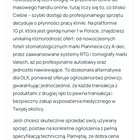
masowego handlu online, tutaj liczy się to, co blisko
Ciebie – szybki dostęp do profesjonalnego sprzętu
decyduje o płynności pracy kliniki. Na platformie
1G.pl, która jest giełdą numer 1 w Polsce, znajdziesz
unikalną różnorodność ofert: od nowoczesnych
foteli stomatologicznych marki Planmeca czy A-dec,
przez zaawansowane systemy RTG i tomografy marki
Vatech, aż po profesjonalne autoklawy oraz
jednostki nawiewające. To doskonała alternatywa
dla OLX, ponieważ oferuje ogłoszenia bez prowizji,
gwarantując jednocześnie, że każda transakcja z
produktami z drugiej ręki to pewna transakcja i
bezpieczny zakup wyposażenia medycznego w
Twojej okolicy.
Jeśli chcesz skutecznie sprzedać swój używany
sprzęt, postaw na konkretne ogłoszenia z pełną
specyfikacją techniczną. Pamiętaj, że dobra cena