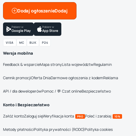
Dodaj ogłoszenie
Pobierz w
Pobierz w
Google Play
App Store
VISA
MC
BLIK
P24
Wersja mobilna
Feedback & wsparcie
Mapa strony
Lista województw
Regulamin
Cennik promocji
Oferta Dnia
Darmowe ogłoszenia z kodem
Reklama
API / dla deweloperów
Pomoc / 💬 Czat online
Bezpieczeństwo
Konto i Bezpieczeństwo
Załóż konto
Zaloguj się
Weryfikacja konta
Poleć i zarabiaj
PRO
10%
Metody płatności
Polityka prywatności (RODO)
Polityka cookies