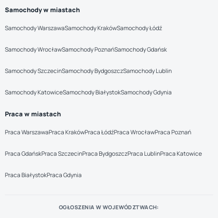
Samochody w miastach
Samochody Warszawa
Samochody Kraków
Samochody Łódź
Samochody Wrocław
Samochody Poznań
Samochody Gdańsk
Samochody Szczecin
Samochody Bydgoszcz
Samochody Lublin
Samochody Katowice
Samochody Białystok
Samochody Gdynia
Praca w miastach
Praca Warszawa
Praca Kraków
Praca Łódź
Praca Wrocław
Praca Poznań
Praca Gdańsk
Praca Szczecin
Praca Bydgoszcz
Praca Lublin
Praca Katowice
Praca Białystok
Praca Gdynia
OGŁOSZENIA W WOJEWÓDZTWACH: