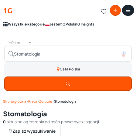
1G
Wszystkie kategorie
Jestem z Polski
1G Insights
Cała Polska
Strona główna
›
Praca
›
Zdrowie
›
Stomatologia
Stomatologia
0
aktualne ogłoszenia od osób prywatnych i agencji
Zapisz wyszukiwanie