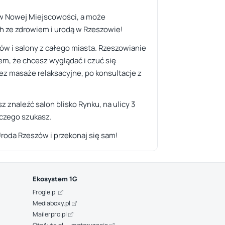
 w Nowej Miejscowości, a może
ch ze zdrowiem i urodą w Rzeszowie!
ów i salony z całego miasta. Rzeszowianie
em, że chcesz wyglądać i czuć się
ez masaże relaksacyjne, po konsultacje z
 znaleźć salon blisko Rynku, na ulicy 3
 czego szukasz.
Uroda Rzeszów i przekonaj się sam!
Ekosystem 1G
Frogle.pl
Mediaboxy.pl
Mailerpro.pl