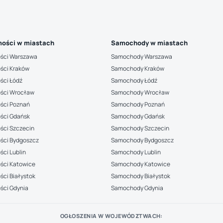
ości w miastach
Samochody w miastach
ści Warszawa
Samochody Warszawa
ści Kraków
Samochody Kraków
ści Łódź
Samochody Łódź
ści Wrocław
Samochody Wrocław
ści Poznań
Samochody Poznań
ści Gdańsk
Samochody Gdańsk
ści Szczecin
Samochody Szczecin
ści Bydgoszcz
Samochody Bydgoszcz
ci Lublin
Samochody Lublin
ści Katowice
Samochody Katowice
ci Białystok
Samochody Białystok
ści Gdynia
Samochody Gdynia
OGŁOSZENIA W WOJEWÓDZTWACH: