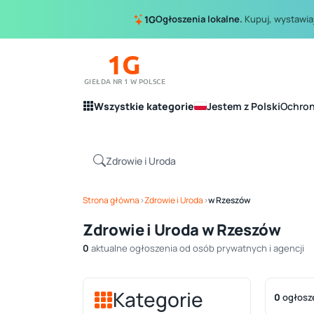
Ogłoszenia lokalne.
Kupuj, wystawiaj
1G
1G
GIEŁDA NR 1 W POLSCE
Wszystkie kategorie
Jestem z Polski
Ochro
Strona główna
›
Zdrowie i Uroda
›
w Rzeszów
Zdrowie i Uroda w Rzeszów
0
aktualne ogłoszenia od osób prywatnych i agencji
Kategorie
0
ogłosz