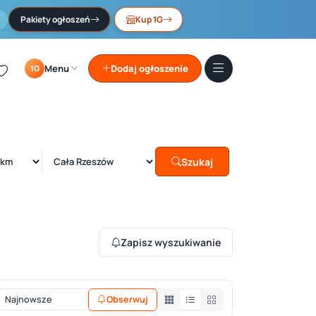
Pakiety ogłoszeń
Kup 1G
Menu
Dodaj ogłoszenie
1G
Szukaj
Zapisz wyszukiwanie
Obserwuj