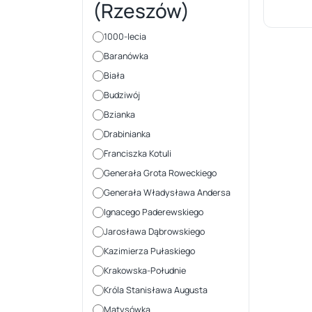
(Rzeszów)
1000-lecia
Baranówka
Biała
Budziwój
Bzianka
Drabinianka
Franciszka Kotuli
Generała Grota Roweckiego
Generała Władysława Andersa
Ignacego Paderewskiego
Jarosława Dąbrowskiego
Kazimierza Pułaskiego
Krakowska-Południe
Króla Stanisława Augusta
Matysówka