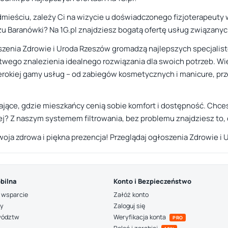
ieściu, zależy Ci na wizycie u doświadczonego fizjoterapeuty
żu Baranówki? Na 1G.pl znajdziesz bogatą ofertę usług związany
szenia Zdrowie i Uroda Rzeszów gromadzą najlepszych specjalist
atwego znalezienia idealnego rozwiązania dla swoich potrzeb. Wi
erokiej gamy usług – od zabiegów kosmetycznych i manicure, prz
jące, gdzie mieszkańcy cenią sobie komfort i dostępność. Chcesz
ej? Z naszym systemem filtrowania, bez problemu znajdziesz to,
woja zdrowa i piękna prezencja! Przeglądaj ogłoszenia Zdrowie i 
bilna
Konto i Bezpieczeństwo
 wsparcie
Załóż konto
ny
Zaloguj się
wództw
Weryfikacja konta
PRO