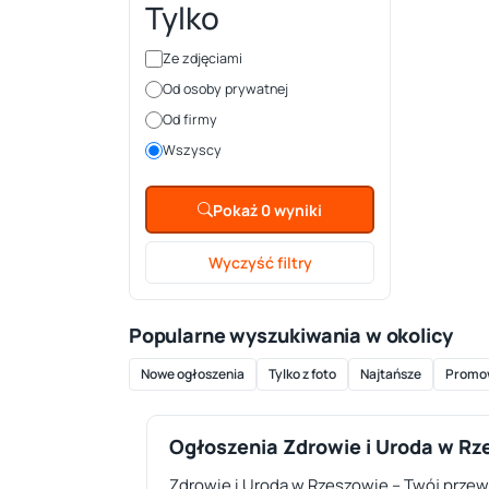
Tylko
Ze zdjęciami
Od osoby prywatnej
Od firmy
Wszyscy
Pokaż 0 wyniki
Wyczyść filtry
Popularne wyszukiwania w okolicy
Nowe ogłoszenia
Tylko z foto
Najtańsze
Promo
Ogłoszenia Zdrowie i Uroda w R
Zdrowie i Uroda w Rzeszowie – Twój przewo