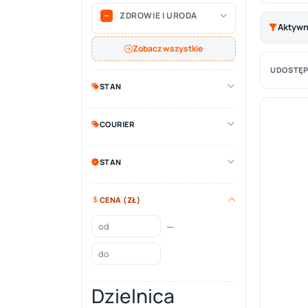
ZDROWIE I URODA
Aktywne
Zobacz wszystkie
UDOSTĘP
STAN
COURIER
STAN
CENA (ZŁ)
—
Dzielnica