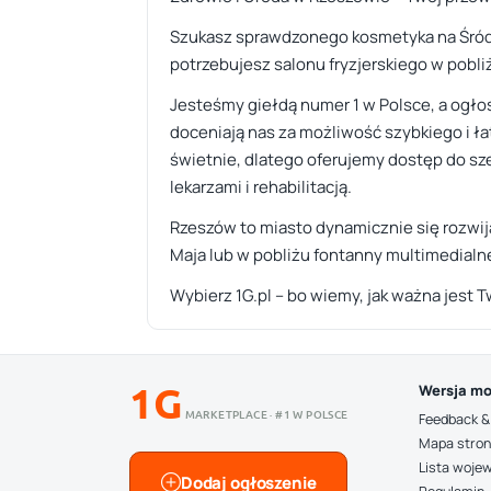
Szukasz sprawdzonego kosmetyka na Śródm
potrzebujesz salonu fryzjerskiego w pobli
Jesteśmy giełdą numer 1 w Polsce, a ogło
doceniają nas za możliwość szybkiego i ł
świetnie, dlatego oferujemy dostęp do sz
lekarzami i rehabilitacją.
Rzeszów to miasto dynamicznie się rozwija
Maja lub w pobliżu fontanny multimedialn
Wybierz 1G.pl – bo wiemy, jak ważna jest T
1G
Wersja mo
MARKETPLACE · #1 W POLSCE
Feedback &
Mapa stro
Lista woje
Dodaj ogłoszenie