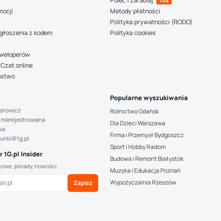
Poleć i zarabiaj
10%
mocji
Metody płatności
Polityka prywatności (RODO)
głoszenia z kodem
Polityka cookies
deweloperów
Czat online
ństwo
Popularne wyszukiwania
arowicz
Rolnictwo Gdańsk
 nierejestrowana
Dla Dzieci Warszawa
wa
Firma i Przemysł Bydgoszcz
hunki@1g.pl
Sport i Hobby Radom
 1G.pl Insider
Budowa i Remont Białystok
kowe, porady, nowości.
Muzyka i Edukacja Poznań
Wypożyczalnia Rzeszów
Zapisz