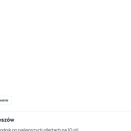
wane
zeszów
dnik po najlepszych ofertach na 1G.pl!