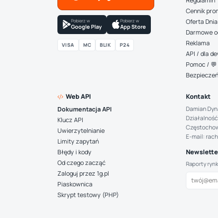
Regulamin
Cennik pro
Pobierz w
Pobierz w
Oferta Dnia
Google Play
App Store
Darmowe o
Reklama
VISA
MC
BLIK
P24
API / dla 
Pomoc / 💬 
Bezpiecze
Web API
Kontakt
Damian Dyn
Dokumentacja API
Działalność
Klucz API
Częstocho
Uwierzytelnianie
E-mail: rac
Limity zapytań
Newsletter
Błędy i kody
Od czego zacząć
Raporty ryn
Zaloguj przez 1g.pl
Piaskownica
Skrypt testowy (PHP)