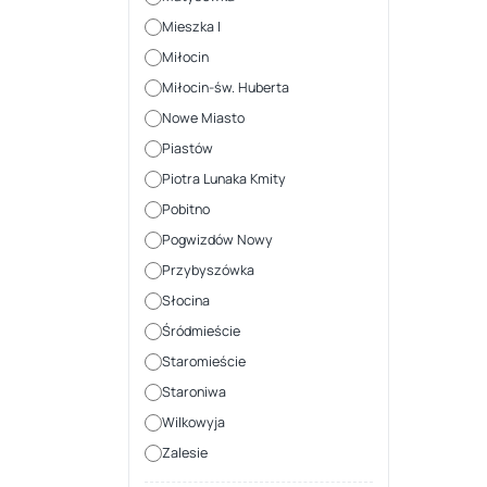
Mieszka I
Miłocin
Miłocin-św. Huberta
Nowe Miasto
Piastów
Piotra Lunaka Kmity
Pobitno
Pogwizdów Nowy
Przybyszówka
Słocina
Śródmieście
Staromieście
Staroniwa
Wilkowyja
Zalesie