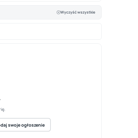
Wyczyść wszystkie
y
ię.
daj swoje ogłoszenie