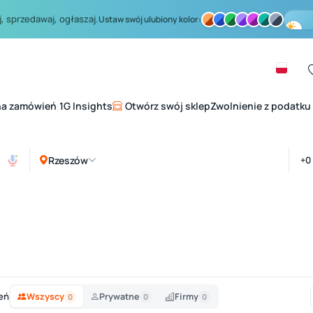
, sprzedawaj, ogłaszaj.
Ustaw swój ulubiony kolor:
na zamówień
1G Insights
Otwórz swój sklep
Zwolnienie z podatku
|
Rzeszów
eń
Wszyscy
Prywatne
Firmy
0
0
0