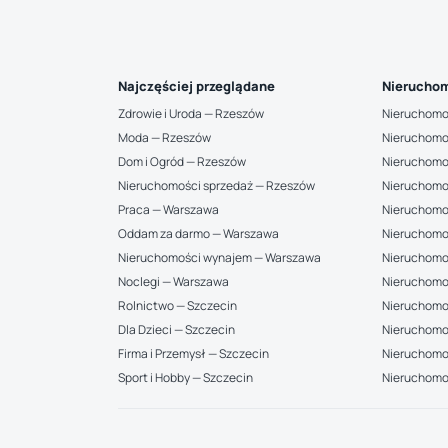
Najczęściej przeglądane
Nieruchom
Zdrowie i Uroda — Rzeszów
Nieruchomo
Moda — Rzeszów
Nieruchomo
Dom i Ogród — Rzeszów
Nieruchomo
Nieruchomości sprzedaż — Rzeszów
Nieruchomo
Praca — Warszawa
Nieruchomo
Oddam za darmo — Warszawa
Nieruchomo
Nieruchomości wynajem — Warszawa
Nieruchomo
Noclegi — Warszawa
Nieruchomo
Rolnictwo — Szczecin
Nieruchomoś
Dla Dzieci — Szczecin
Nieruchomo
Firma i Przemysł — Szczecin
Nieruchomoś
Sport i Hobby — Szczecin
Nieruchomo