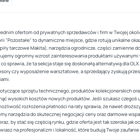
wane
rednim ofertom od prywatnych sprzedawców i firm w Twojej okoli
ii "Pozostałe" to dynamiczne miejsce, gdzie rotują unikalne okazj
piły tarczowe Makita), narzędzia ogrodnicze, części zamienne d
rwujemy ogromny wzrost zainteresowania produktami używanymi 
co sprawia, że ta sekcja staje się doskonałą alternatywą dla OLX
sory czy wyposażenie warsztatowe, a sprzedający zyskują przest
iami.
a dotyczące sprzętu technicznego, produktów kolekcjonerskich o
ąć wysokich kosztów nowych produktów. Jeśli szukasz czegoś u
możliwość rozłożenia płatności na raty sprawia, że nawet droższy 
emy narzędzia do skutecznej negocjacji ceny oraz darmowe wspa
raz, by stać się częścią rynku, gdzie oferta jest tak szeroka jak 
tawiasz na profesjonalizm i lokalność, które budują Twoje zaufani