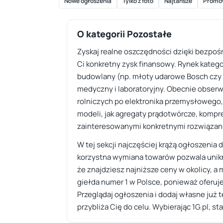
Nowe ogłoszenia
Tylko z foto
Najtańsze
Promo
O kategorii Pozostałe
Zyskaj realne oszczędności dzięki bezpoś
Ci konkretny zysk finansowy. Rynek kategor
budowlany (np. młoty udarowe Bosch czy 
medyczny i laboratoryjny. Obecnie obse
rolniczych po elektronika przemysłowego, 
modeli, jak agregaty prądotwórcze, kompre
zainteresowanymi konkretnymi rozwiązan
W tej sekcji najczęściej krążą ogłoszeni
korzystna wymiana towarów pozwala unikn
że znajdziesz najniższe ceny w okolicy, a 
giełda numer 1 w Polsce, ponieważ oferuj
Przeglądaj ogłoszenia i dodaj własne już te
przybliża Cię do celu. Wybierając 1G.pl, s