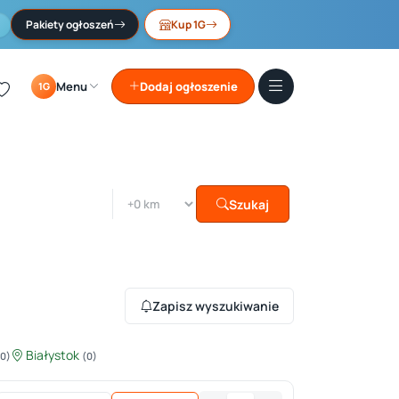
Pakiety ogłoszeń
Kup 1G
Menu
Dodaj ogłoszenie
1G
Szukaj
Zapisz wyszukiwanie
Białystok
(0)
(0)