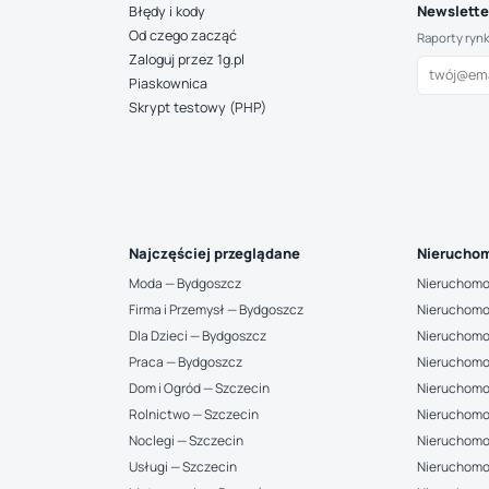
Newsletter
Błędy i kody
Od czego zacząć
Raporty ryn
Zaloguj przez 1g.pl
Piaskownica
Skrypt testowy (PHP)
Najczęściej przeglądane
Nieruchom
Moda — Bydgoszcz
Nieruchomo
Firma i Przemysł — Bydgoszcz
Nieruchomo
Dla Dzieci — Bydgoszcz
Nieruchomo
Praca — Bydgoszcz
Nieruchomo
Dom i Ogród — Szczecin
Nieruchomo
Rolnictwo — Szczecin
Nieruchomo
Noclegi — Szczecin
Nieruchomo
Usługi — Szczecin
Nieruchomo