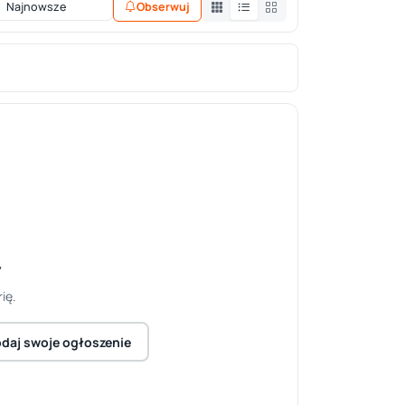
Obserwuj
y
ię.
daj swoje ogłoszenie