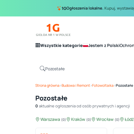
Ogłoszenia lokalne.
Kupuj, wystawiaj
1G
1G
GIEŁDA NR 1 W POLSCE
Wszystkie kategorie
Jestem z Polski
Ochro
Strona główna
›
Budowa i Remont
›
Fotowoltaika
›
Pozostałe
Pozostałe
0
aktualne ogłoszenia od osób prywatnych i agencji
Warszawa
Kraków
Wrocław
Łód
(0)
(0)
(0)