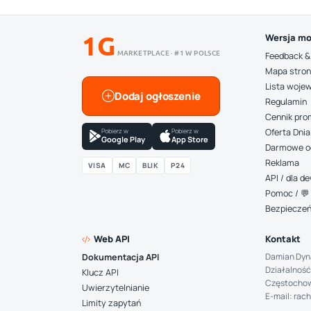
1G
Wersja mo
MARKETPLACE · #1 W POLSCE
Feedback &
Mapa stro
Lista woje
Dodaj ogłoszenie
Regulamin
Cennik pro
Pobierz w
Pobierz w
Oferta Dnia
Google Play
App Store
Darmowe o
Reklama
VISA
MC
BLIK
P24
API / dla 
Pomoc / 💬 
Bezpiecze
Web API
Kontakt
Damian Dyn
Dokumentacja API
Działalność
Klucz API
Częstocho
Uwierzytelnianie
E-mail: rac
Limity zapytań