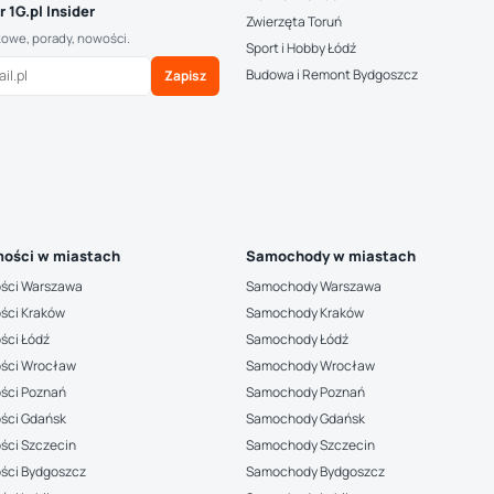
 1G.pl Insider
Zwierzęta Toruń
kowe, porady, nowości.
Sport i Hobby Łódź
Budowa i Remont Bydgoszcz
Zapisz
ości w miastach
Samochody w miastach
ści Warszawa
Samochody Warszawa
ści Kraków
Samochody Kraków
ści Łódź
Samochody Łódź
ści Wrocław
Samochody Wrocław
ści Poznań
Samochody Poznań
ści Gdańsk
Samochody Gdańsk
ści Szczecin
Samochody Szczecin
ści Bydgoszcz
Samochody Bydgoszcz