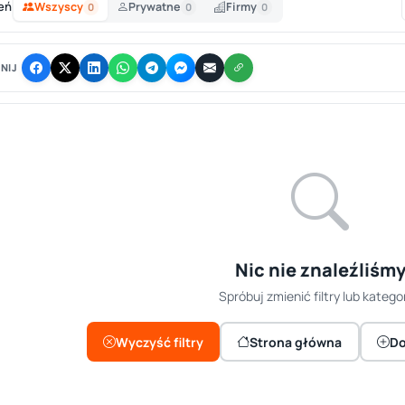
eń
Wszyscy
Prywatne
Firmy
0
0
0
NIJ
Nic nie znaleźliśm
Spróbuj zmienić filtry lub kategor
Wyczyść filtry
Strona główna
Do