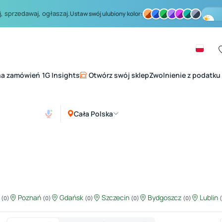
, sprzedawaj, ogłaszaj.
Ustaw swój ulubiony kolor:
na zamówień
1G Insights
Otwórz swój sklep
Zwolnienie z podatku
|
Cała Polska
ź
Poznań
Gdańsk
Szczecin
Bydgoszcz
Lublin
(0)
(0)
(0)
(0)
(0)