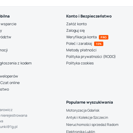
bilna
Konto i Bezpieczeństwo
 wsparcie
Załóż konto
ny
Zaloguj się
wództw
Weryfikacja konta
PRO
Poleć i zarabiaj
10%
mocji
Metody płatności
Polityka prywatności (RODO)
głoszenia z kodem
Polityka cookies
deweloperów
Czat online
ństwo
Popularne wyszukiwania
arowicz
Motoryzacja Gdańsk
 nierejestrowana
Antyki i Kolekcje Szczecin
wa
Nieruchomości sprzedaż Radom
hunki@1g.pl
Elektronika Lublin