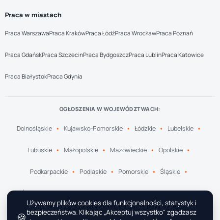
Praca w miastach
Praca Warszawa
Praca Kraków
Praca Łódź
Praca Wrocław
Praca Poznań
Praca Gdańsk
Praca Szczecin
Praca Bydgoszcz
Praca Lublin
Praca Katowice
Praca Białystok
Praca Gdynia
OGŁOSZENIA W WOJEWÓDZTWACH:
Dolnośląskie
Kujawsko-Pomorskie
Łódzkie
Lubelskie
Lubuskie
Małopolskie
Mazowieckie
Opolskie
Podkarpackie
Podlaskie
Pomorskie
Śląskie
Świętokrzyskie
Warmińsko-Mazurskie
Wielkopolskie
Używamy plików cookies dla funkcjonalności, statystyk i
bezpieczeństwa. Klikając „Akceptuj wszystko" zgadzasz
🍪
Zachodniopomorskie