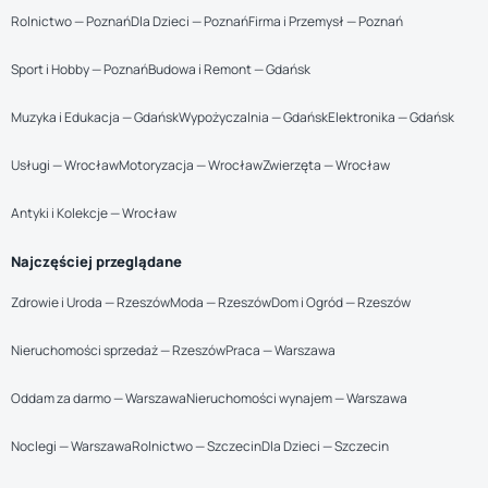
Rolnictwo — Poznań
Dla Dzieci — Poznań
Firma i Przemysł — Poznań
Sport i Hobby — Poznań
Budowa i Remont — Gdańsk
Muzyka i Edukacja — Gdańsk
Wypożyczalnia — Gdańsk
Elektronika — Gdańsk
Usługi — Wrocław
Motoryzacja — Wrocław
Zwierzęta — Wrocław
Antyki i Kolekcje — Wrocław
Najczęściej przeglądane
Zdrowie i Uroda — Rzeszów
Moda — Rzeszów
Dom i Ogród — Rzeszów
Nieruchomości sprzedaż — Rzeszów
Praca — Warszawa
Oddam za darmo — Warszawa
Nieruchomości wynajem — Warszawa
Noclegi — Warszawa
Rolnictwo — Szczecin
Dla Dzieci — Szczecin