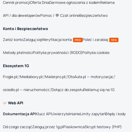
Cennik promocji
Oferta Dnia
Darmowe ogłoszenia z kodem
Reklama
API / dla deweloperów
Pomoc / 💬 Czat online
Bezpieczeństwo
Konto i Bezpieczeństwo
Załóż konto
Zaloguj się
Weryfikacja konta
Poleć i zarabiaj
PRO
10%
Metody płatności
Polityka prywatności (RODO)
Polityka cookies
Ekosystem 1G
Frogle.pl
Mediaboxy.pl
Mailerpro.pl
OtoAuta.pl — motoryzacja
osiedlo.pl — nieruchomości
Dołącz do zespołu
Reklamuj się na 1G
Web API
Dokumentacja API
Klucz API
Uwierzytelnianie
Limity zapytań
Błędy i kody
Od czego zacząć
Zaloguj przez 1g.pl
Piaskownica
Skrypt testowy (PHP)