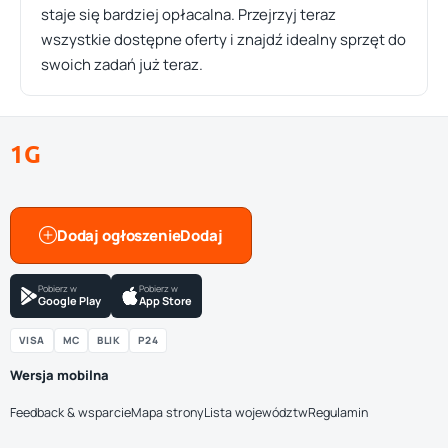
staje się bardziej opłacalna. Przejrzyj teraz
wszystkie dostępne oferty i znajdź idealny sprzęt do
swoich zadań już teraz.
1G
Dodaj ogłoszenie
Pobierz w
Pobierz w
Google Play
App Store
VISA
MC
BLIK
P24
Wersja mobilna
Feedback & wsparcie
Mapa strony
Lista województw
Regulamin