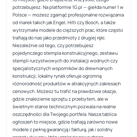
potrzebujesz. Na platformie 1G.pl — giełda numer 1 w
Polsce — możesz zgarnąć profesjonalne rozwiązania
od marek takich jak Engel, Hilti czy Bosch, a także
wytrzymałe modele do cięższych prac, które często
trafiają do nas jako przedmioty z drugiej ręki.
Niezależnie od tego, czy potrzebujesz
pojedynczego stempla konstrukcyjnego, zestawu
stempli rurzystwowych do instalacji wodnych czy
specjalistycznych wsporników do drewnianych
konstrukcji, lokalny rynek oferuje ogromną
różnorodność produktów w atrakcyjnych zakresach
cenowych. Możesz tu trafić na prawdziwe okazje,
gdzie znalezienie sprzętu z przebytem, ale w
świetnym stanie technicznym pozwala na realne
oszczędności dla Twojego portfela. Nasza tablica
ogłoszeń to miejsce, gdzie trafiają zarówno nowe
modele z pełną gwarancją i fakturą, jak i solidny