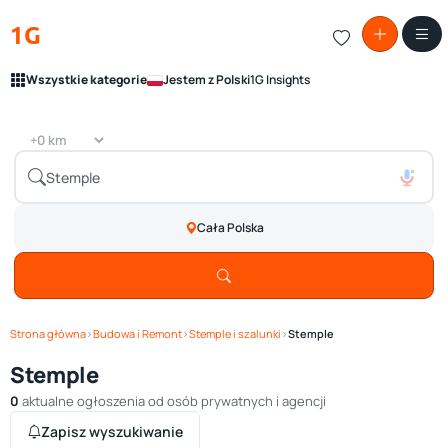
1G
Wszystkie kategorie
Jestem z Polski
1G Insights
Cała Polska
Strona główna
›
Budowa i Remont
›
Stemple i szalunki
›
Stemple
Stemple
0
aktualne ogłoszenia od osób prywatnych i agencji
Zapisz wyszukiwanie