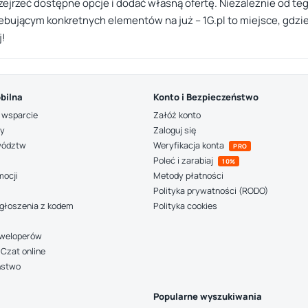
rzejrzeć dostępne opcje i dodać własną ofertę. Niezależnie od te
ującym konkretnych elementów na już – 1G.pl to miejsce, gdzie
j!
bilna
Konto i Bezpieczeństwo
 wsparcie
Załóż konto
ny
Zaloguj się
wództw
Weryfikacja konta
PRO
Poleć i zarabiaj
10%
mocji
Metody płatności
Polityka prywatności (RODO)
głoszenia z kodem
Polityka cookies
deweloperów
Czat online
ństwo
Popularne wyszukiwania