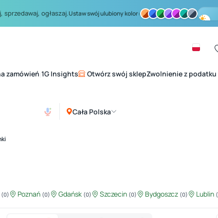
, sprzedawaj, ogłaszaj.
Ustaw swój ulubiony kolor:
na zamówień
1G Insights
Otwórz swój sklep
Zwolnienie z podatku
|
Cała Polska
nki
ź
Poznań
Gdańsk
Szczecin
Bydgoszcz
Lublin
(0)
(0)
(0)
(0)
(0)