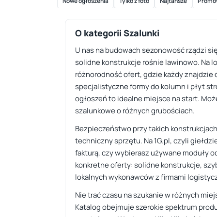
Nowe ogłoszenia
Tylko z foto
Najtańsze
Promo
O kategorii Szalunki
U nas na budowach sezonowość rządzi się
solidne konstrukcje rośnie lawinowo. Na l
różnorodność ofert, gdzie każdy znajdzie
specjalistyczne formy do kolumn i płyt str
ogłoszeń to idealne miejsce na start. Moż
szalunkowe o różnych grubościach.
Bezpieczeństwo przy takich konstrukcjach
techniczny sprzętu. Na 1G.pl, czyli giełdz
fakturą, czy wybierasz używane moduły od 
konkretne oferty: solidne konstrukcje, s
lokalnych wykonawców z firmami logistyc
Nie trać czasu na szukanie w różnych miej
Katalog obejmuje szerokie spektrum prod