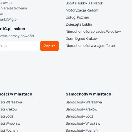
arowicz
Sport i Hobby Białystok
 nierejestrowana
Motoryzacja Radom
wa
Usługi Poznań
hunki@1g.pl
Zwierzęta Lublin
 1G.pl Insider
Nieruchomości sprzedaż Wrocław
kowe, porady, nowości.
Dom i Ogród Kraków
Nieruchomości wynajem Toruń
Zapisz
ości w miastach
Samochody w miastach
ści Warszawa
Samochody Warszawa
ści Kraków
Samochody Kraków
ści Łódź
Samochody Łódź
ści Wrocław
Samochody Wrocław
ści Poznań
Samochody Poznań