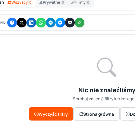
eń
Wszyscy
Prywatne
Firmy
0
0
0
NIJ
Nic nie znaleźliśm
Spróbuj zmienić filtry lub kategor
Wyczyść filtry
Strona główna
Do