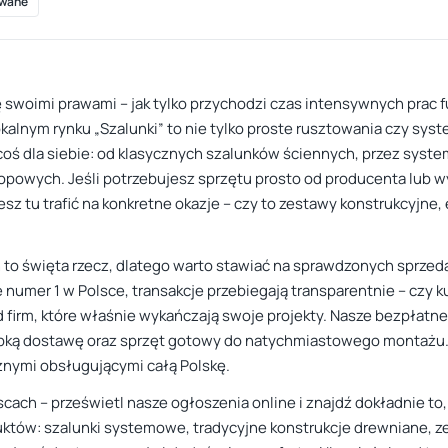
wane
 swoimi prawami – jak tylko przychodzi czas intensywnych pra
okalnym rynku „Szalunki” to nie tylko proste rusztowania czy sy
 coś dla siebie: od klasycznych szalunków ściennych, przez syst
opowych. Jeśli potrzebujesz sprzętu prosto od producenta lub wyb
esz tu trafić na konkretne okazje – czy to zestawy konstrukcyjne
 to święta rzecz, dlatego warto stawiać na sprawdzonych sprzeda
ie numer 1 w Polsce, transakcje przebiegają transparentnie – czy
firm, które właśnie wykańczają swoje projekty. Nasze bezpłatne 
zybką dostawę oraz sprzęt gotowy do natychmiastowego montażu. 
znymi obsługującymi całą Polskę.
scach – prześwietl nasze ogłoszenia online i znajdź dokładnie to
uktów: szalunki systemowe, tradycyjne konstrukcje drewniane, z