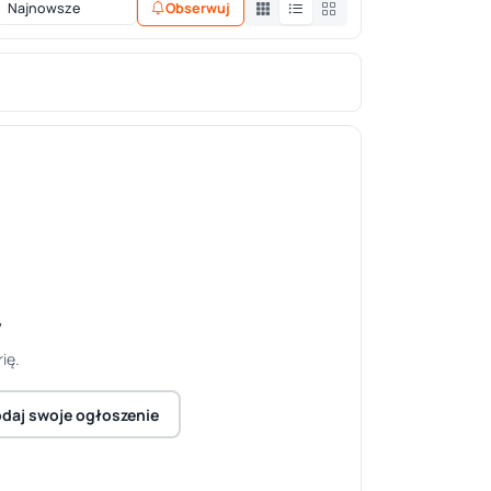
Obserwuj
y
ię.
daj swoje ogłoszenie