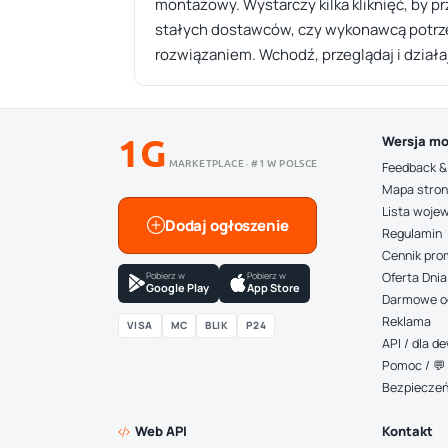
montażowy. Wystarczy kilka kliknięć, by p
stałych dostawców, czy wykonawcą potrzeb
rozwiązaniem. Wchodź, przeglądaj i działa
1G
Wersja mo
MARKETPLACE · #1 W POLSCE
Feedback &
Mapa stro
Lista woje
Dodaj ogłoszenie
Regulamin
Cennik pro
Pobierz w
Pobierz w
Oferta Dnia
Google Play
App Store
Darmowe o
Reklama
VISA
MC
BLIK
P24
API / dla 
Pomoc / 💬 
Bezpiecze
Web API
Kontakt