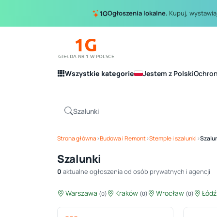
Ogłoszenia lokalne.
Kupuj, wystawiaj
1G
1G
GIEŁDA NR 1 W POLSCE
Wszystkie kategorie
Jestem z Polski
Ochro
Strona główna
›
Budowa i Remont
›
Stemple i szalunki
›
Szalu
Szalunki
0
aktualne ogłoszenia od osób prywatnych i agencji
Warszawa
Kraków
Wrocław
Łód
(0)
(0)
(0)