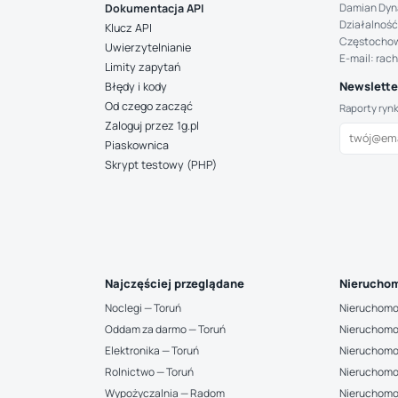
Damian Dyn
Dokumentacja API
Działalność
Klucz API
Częstocho
Uwierzytelnianie
E-mail: rac
Limity zapytań
Newsletter
Błędy i kody
Od czego zacząć
Raporty ryn
Zaloguj przez 1g.pl
Piaskownica
Skrypt testowy (PHP)
Najczęściej przeglądane
Nieruchom
Noclegi — Toruń
Nieruchomo
Oddam za darmo — Toruń
Nieruchomo
Elektronika — Toruń
Nieruchomo
Rolnictwo — Toruń
Nieruchomo
Wypożyczalnia — Radom
Nieruchomo