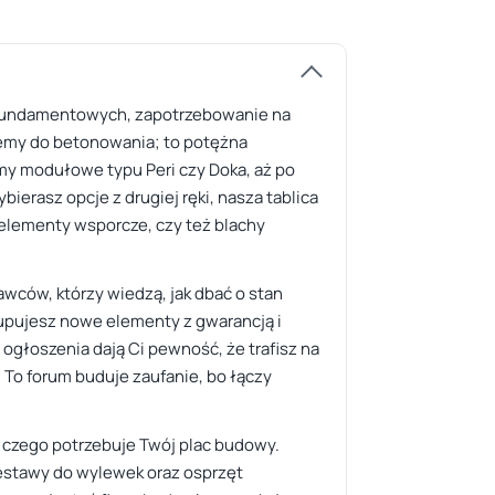
c fundamentowych, zapotrzebowanie na
stemy do betonowania; to potężna
emy modułowe typu Peri czy Doka, aż po
ierasz opcje z drugiej ręki, nasza tablica
, elementy wsporcze, czy też blachy
wców, którzy wiedzą, jak dbać o stan
 kupujesz nowe elementy z gwarancją i
ogłoszenia dają Ci pewność, że trafisz na
To forum buduje zaufanie, bo łączy
, czego potrzebuje Twój plac budowy.
estawy do wylewek oraz osprzęt