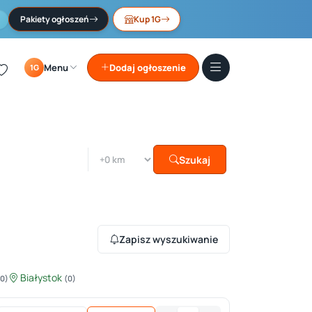
Pakiety ogłoszeń
Kup 1G
Menu
Dodaj ogłoszenie
1G
Szukaj
Zapisz wyszukiwanie
Białystok
(0)
(0)