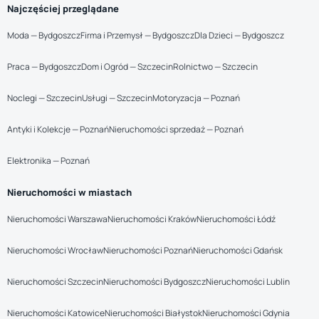
Najczęściej przeglądane
Moda — Bydgoszcz
Firma i Przemysł — Bydgoszcz
Dla Dzieci — Bydgoszcz
Praca — Bydgoszcz
Dom i Ogród — Szczecin
Rolnictwo — Szczecin
Noclegi — Szczecin
Usługi — Szczecin
Motoryzacja — Poznań
Antyki i Kolekcje — Poznań
Nieruchomości sprzedaż — Poznań
Elektronika — Poznań
Nieruchomości w miastach
Nieruchomości Warszawa
Nieruchomości Kraków
Nieruchomości Łódź
Nieruchomości Wrocław
Nieruchomości Poznań
Nieruchomości Gdańsk
Nieruchomości Szczecin
Nieruchomości Bydgoszcz
Nieruchomości Lublin
Nieruchomości Katowice
Nieruchomości Białystok
Nieruchomości Gdynia