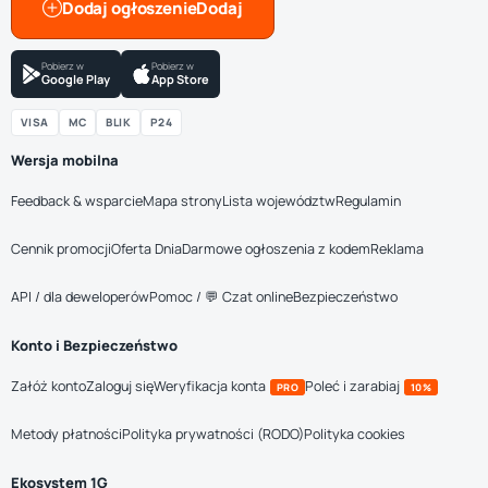
Dodaj ogłoszenie
Pobierz w
Pobierz w
Google Play
App Store
VISA
MC
BLIK
P24
Wersja mobilna
Feedback & wsparcie
Mapa strony
Lista województw
Regulamin
Cennik promocji
Oferta Dnia
Darmowe ogłoszenia z kodem
Reklama
API / dla deweloperów
Pomoc / 💬 Czat online
Bezpieczeństwo
Konto i Bezpieczeństwo
Załóż konto
Zaloguj się
Weryfikacja konta
Poleć i zarabiaj
PRO
10%
Metody płatności
Polityka prywatności (RODO)
Polityka cookies
Ekosystem 1G