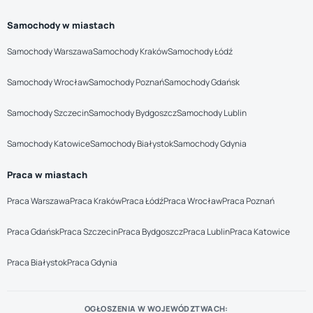
Samochody w miastach
Samochody Warszawa
Samochody Kraków
Samochody Łódź
Samochody Wrocław
Samochody Poznań
Samochody Gdańsk
Samochody Szczecin
Samochody Bydgoszcz
Samochody Lublin
Samochody Katowice
Samochody Białystok
Samochody Gdynia
Praca w miastach
Praca Warszawa
Praca Kraków
Praca Łódź
Praca Wrocław
Praca Poznań
Praca Gdańsk
Praca Szczecin
Praca Bydgoszcz
Praca Lublin
Praca Katowice
Praca Białystok
Praca Gdynia
OGŁOSZENIA W WOJEWÓDZTWACH: