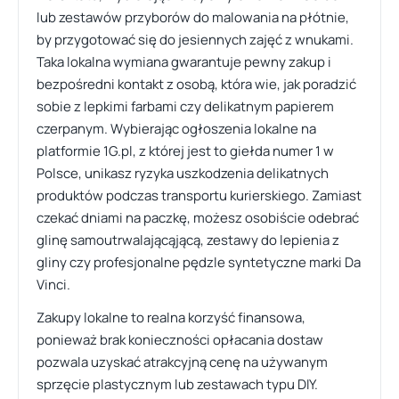
lub zestawów przyborów do malowania na płótnie,
by przygotować się do jesiennych zajęć z wnukami.
Taka lokalna wymiana gwarantuje pewny zakup i
bezpośredni kontakt z osobą, która wie, jak poradzić
sobie z lepkimi farbami czy delikatnym papierem
czerpanym. Wybierając ogłoszenia lokalne na
platformie 1G.pl, z której jest to giełda numer 1 w
Polsce, unikasz ryzyka uszkodzenia delikatnych
produktów podczas transportu kurierskiego. Zamiast
czekać dniami na paczkę, możesz osobiście odebrać
glinę samoutrwalającąjącą, zestawy do lepienia z
gliny czy profesjonalne pędzle syntetyczne marki Da
Vinci.
Zakupy lokalne to realna korzyść finansowa,
ponieważ brak konieczności opłacania dostaw
pozwala uzyskać atrakcyjną cenę na używanym
sprzęcie plastycznym lub zestawach typu DIY.