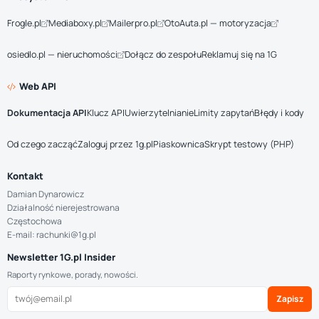
Frogle.pl
Mediaboxy.pl
Mailerpro.pl
OtoAuta.pl — motoryzacja
osiedlo.pl — nieruchomości
Dołącz do zespołu
Reklamuj się na 1G
Web API
Dokumentacja API
Klucz API
Uwierzytelnianie
Limity zapytań
Błędy i kody
Od czego zacząć
Zaloguj przez 1g.pl
Piaskownica
Skrypt testowy (PHP)
Kontakt
Damian Dynarowicz
Działalność nierejestrowana
Częstochowa
E-mail: rachunki@1g.pl
Newsletter 1G.pl Insider
Raporty rynkowe, porady, nowości.
Zapisz