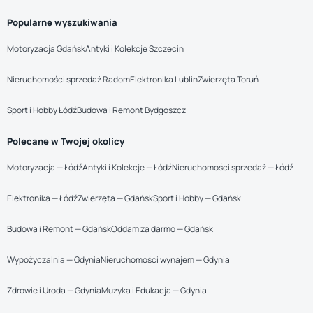
Popularne wyszukiwania
Motoryzacja Gdańsk
Antyki i Kolekcje Szczecin
Nieruchomości sprzedaż Radom
Elektronika Lublin
Zwierzęta Toruń
Sport i Hobby Łódź
Budowa i Remont Bydgoszcz
Polecane w Twojej okolicy
Motoryzacja — Łódź
Antyki i Kolekcje — Łódź
Nieruchomości sprzedaż — Łódź
Elektronika — Łódź
Zwierzęta — Gdańsk
Sport i Hobby — Gdańsk
Budowa i Remont — Gdańsk
Oddam za darmo — Gdańsk
Wypożyczalnia — Gdynia
Nieruchomości wynajem — Gdynia
Zdrowie i Uroda — Gdynia
Muzyka i Edukacja — Gdynia