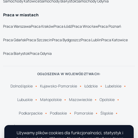
Samochody Katowice
Samochody Białystok
Samochody Gdynia
Praca w miastach
Praca Warszawa
Praca Kraków
Praca Łódź
Praca Wrocław
Praca Poznań
Praca Gdańsk
Praca Szczecin
Praca Bydgoszcz
Praca Lublin
Praca Katowice
Praca Białystok
Praca Gdynia
OGŁOSZENIA W WOJEWÓDZTWACH:
Dolnośląskie
Kujawsko-Pomorskie
Łódzkie
Lubelskie
Lubuskie
Małopolskie
Mazowieckie
Opolskie
Podkarpackie
Podlaskie
Pomorskie
Śląskie
Świętokrzyskie
Warmińsko-Mazurskie
Wielkopolskie
Używamy plików cookies dla funkcjonalności, statystyk i