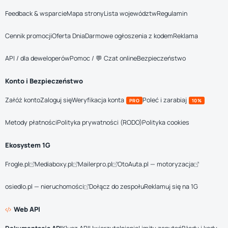
Feedback & wsparcie
Mapa strony
Lista województw
Regulamin
Cennik promocji
Oferta Dnia
Darmowe ogłoszenia z kodem
Reklama
API / dla deweloperów
Pomoc / 💬 Czat online
Bezpieczeństwo
Konto i Bezpieczeństwo
Załóż konto
Zaloguj się
Weryfikacja konta
Poleć i zarabiaj
PRO
10%
Metody płatności
Polityka prywatności (RODO)
Polityka cookies
Ekosystem 1G
Frogle.pl
Mediaboxy.pl
Mailerpro.pl
OtoAuta.pl — motoryzacja
osiedlo.pl — nieruchomości
Dołącz do zespołu
Reklamuj się na 1G
Web API