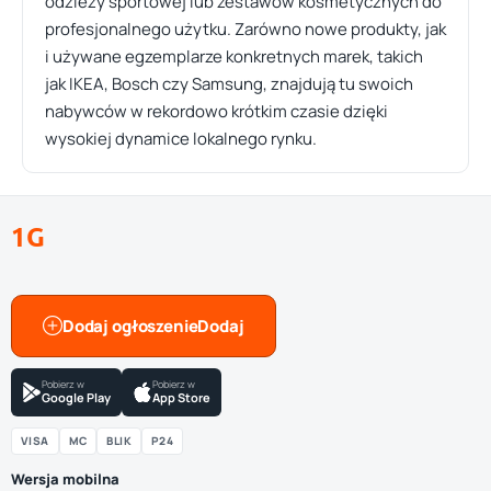
odzieży sportowej lub zestawów kosmetycznych do
profesjonalnego użytku. Zarówno nowe produkty, jak
i używane egzemplarze konkretnych marek, takich
jak IKEA, Bosch czy Samsung, znajdują tu swoich
nabywców w rekordowo krótkim czasie dzięki
wysokiej dynamice lokalnego rynku.
1G
Dodaj ogłoszenie
Pobierz w
Pobierz w
Google Play
App Store
VISA
MC
BLIK
P24
Wersja mobilna