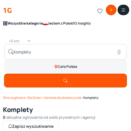
1G
Wszystkie kategorie
Jestem z Polski
1G Insights
Cała Polska
Strona główna
›
Dla Dzieci
›
Ubranka dla dziewczynek
›
Komplety
Komplety
0
aktualne ogłoszenia od osób prywatnych i agencji
Zapisz wyszukiwanie