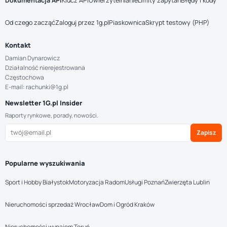
Dokumentacja API
Klucz API
Uwierzytelnianie
Limity zapytań
Błędy i kody
Od czego zacząć
Zaloguj przez 1g.pl
Piaskownica
Skrypt testowy (PHP)
Kontakt
Damian Dynarowicz
Działalność nierejestrowana
Częstochowa
E-mail: rachunki@1g.pl
Newsletter 1G.pl Insider
Raporty rynkowe, porady, nowości.
Zapisz
Popularne wyszukiwania
Sport i Hobby Białystok
Motoryzacja Radom
Usługi Poznań
Zwierzęta Lublin
Nieruchomości sprzedaż Wrocław
Dom i Ogród Kraków
Nieruchomości wynajem Toruń