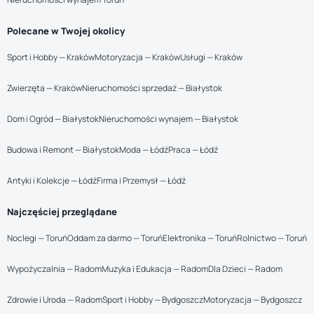
Polecane w Twojej okolicy
Sport i Hobby — Kraków
Motoryzacja — Kraków
Usługi — Kraków
Zwierzęta — Kraków
Nieruchomości sprzedaż — Białystok
Dom i Ogród — Białystok
Nieruchomości wynajem — Białystok
Budowa i Remont — Białystok
Moda — Łódź
Praca — Łódź
Antyki i Kolekcje — Łódź
Firma i Przemysł — Łódź
Najczęściej przeglądane
Noclegi — Toruń
Oddam za darmo — Toruń
Elektronika — Toruń
Rolnictwo — Toruń
Wypożyczalnia — Radom
Muzyka i Edukacja — Radom
Dla Dzieci — Radom
Zdrowie i Uroda — Radom
Sport i Hobby — Bydgoszcz
Motoryzacja — Bydgoszcz