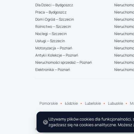
Dla Dzieci — Bydgoszcz
Nieruchomo
Praca — Bydgoszcz
Nieruchomo
Dom i Ogród — Szczecin
Nieruchomo
Rolnictwo — Szczecin
Nieruchomo
Noclegi — Szczecin
Nieruchomo
Usługi — Szczecin
Nieruchomo
Motoryzacja — Poznań
Nieruchomoś
Antyki i Kolekcje — Poznań
Nieruchomo
Nieruchomości sprzedaż — Poznań
Nieruchomoś
Elektronika — Poznań
Nieruchomo
Pomorskie
Łódzkie
Lubelskie
Lubuskie
Ma
Używamy plików cookies dla funkcjonalności, s
🍪
zgadzasz się na cookies analityczne. Możesz z
© 2026 1G.pl · Wszelkie prawa zastrzeżone