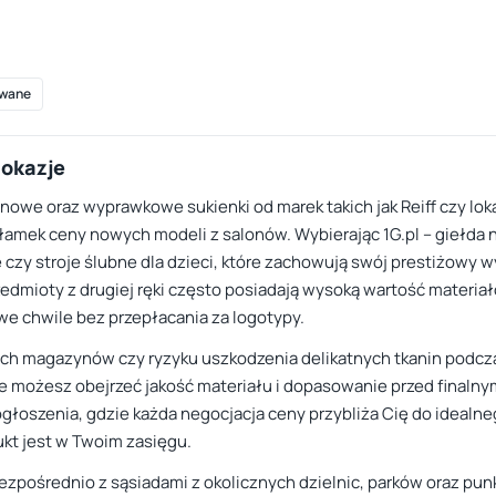
wane
 okazje
inowe oraz wyprawkowe sukienki od marek takich jak Reiff czy lo
ułamek ceny nowych modeli z salonów. Wybierając 1G.pl – giełda 
 czy stroje ślubne dla dzieci, które zachowują swój prestiżowy
edmioty z drugiej ręki często posiadają wysoką wartość materiał
e chwile bez przepłacania za logotypy.
ch magazynów czy ryzyku uszkodzenia delikatnych tkanin podczas
że możesz obejrzeć jakość materiału i dopasowanie przed finaln
głoszenia, gdzie każda negocjacja ceny przybliża Cię do idealn
kt jest w Twoim zasięgu.
ezpośrednio z sąsiadami z okolicznych dzielnic, parków oraz punk