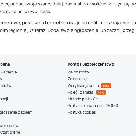
 chcą oddać swoje skarby dalej, zamiast pozwolić im kurzyć się 
szczędzając paliwo i czas.
ternetowe, postaw na konkretne okazje od osób mieszkających t
im regionie już teraz. Dodaj swoje ogłoszenie lub zacznij przeg
bilna
Konto i Bezpieczeństwo
 wsparcie
Załóż konto
ny
Zaloguj się
wództw
Weryfikacja konta
PRO
Poleć i zarabiaj
10%
mocji
Metody płatności
Polityka prywatności (RODO)
głoszenia z kodem
Polityka cookies
deweloperów
Czat online