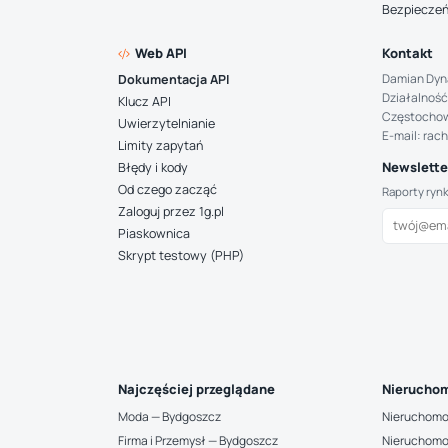
Bezpiecze
Web API
Kontakt
Damian Dyn
Dokumentacja API
Działalność
Klucz API
Częstocho
Uwierzytelnianie
E-mail: rac
Limity zapytań
Newsletter
Błędy i kody
Od czego zacząć
Raporty ryn
Zaloguj przez 1g.pl
Piaskownica
Skrypt testowy (PHP)
Najczęściej przeglądane
Nieruchom
Moda — Bydgoszcz
Nieruchomo
Firma i Przemysł — Bydgoszcz
Nieruchomo