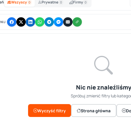
eń
Wszyscy
Prywatne
Firmy
0
0
0
NIJ
Nic nie znaleźliśm
Spróbuj zmienić filtry lub kategor
Wyczyść filtry
Strona główna
Do