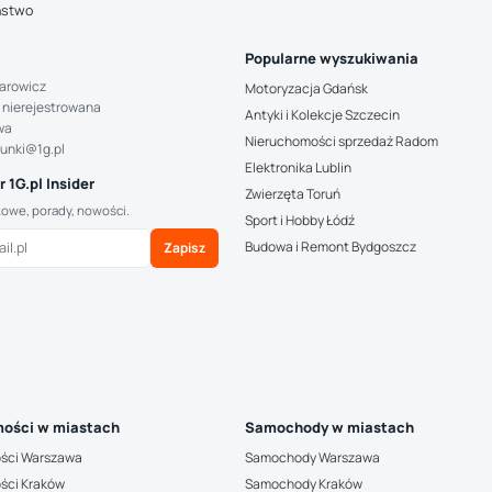
ństwo
Popularne wyszukiwania
arowicz
Motoryzacja Gdańsk
 nierejestrowana
Antyki i Kolekcje Szczecin
wa
Nieruchomości sprzedaż Radom
hunki@1g.pl
Elektronika Lublin
 1G.pl Insider
Zwierzęta Toruń
kowe, porady, nowości.
Sport i Hobby Łódź
Budowa i Remont Bydgoszcz
Zapisz
ości w miastach
Samochody w miastach
ści Warszawa
Samochody Warszawa
ści Kraków
Samochody Kraków