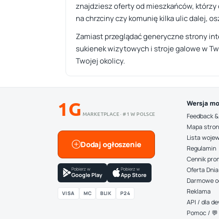
znajdziesz oferty od mieszkańców, którzy
na chrzciny czy komunię kilka ulic dalej, o
Zamiast przeglądać generyczne strony in
sukienek wizytowych i stroje galowe w Two
Twojej okolicy.
1G
Wersja mo
MARKETPLACE · #1 W POLSCE
Feedback &
Mapa stro
Lista woje
Dodaj ogłoszenie
Regulamin
Cennik pro
Pobierz w
Pobierz w
Oferta Dnia
Google Play
App Store
Darmowe o
Reklama
VISA
MC
BLIK
P24
API / dla 
Pomoc / 💬 