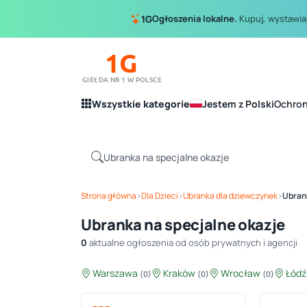
Ogłoszenia lokalne.
Kupuj, wystawiaj
1G
1G
GIEŁDA NR 1 W POLSCE
Wszystkie kategorie
Jestem z Polski
Ochro
Strona główna
›
Dla Dzieci
›
Ubranka dla dziewczynek
›
Ubrank
Ubranka na specjalne okazje
0
aktualne ogłoszenia od osób prywatnych i agencji
Warszawa
Kraków
Wrocław
Łód
(0)
(0)
(0)