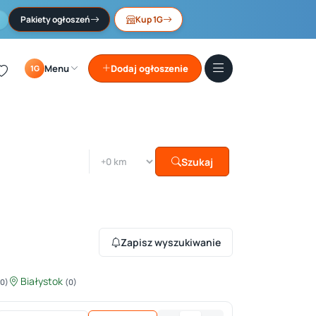
Pakiety ogłoszeń
Kup 1G
Menu
Dodaj ogłoszenie
1G
Szukaj
Zapisz wyszukiwanie
Białystok
(0)
(0)