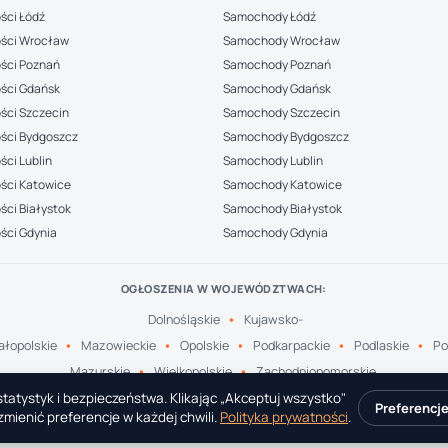
ści Łódź
Samochody Łódź
ści Wrocław
Samochody Wrocław
ści Poznań
Samochody Poznań
ści Gdańsk
Samochody Gdańsk
ści Szczecin
Samochody Szczecin
ści Bydgoszcz
Samochody Bydgoszcz
ci Lublin
Samochody Lublin
ści Katowice
Samochody Katowice
ci Białystok
Samochody Białystok
ści Gdynia
Samochody Gdynia
OGŁOSZENIA W WOJEWÓDZTWACH:
Dolnośląskie
Kujawsko-
łopolskie
Mazowieckie
Opolskie
Podkarpackie
Podlaskie
Po
Mazurskie
Wielkopolskie
Zachodniopomorskie
tatystyk i bezpieczeństwa. Klikając „Akceptuj wszystko"
Preferencj
mienić preferencje w każdej chwili.
Polityka prywatności
.