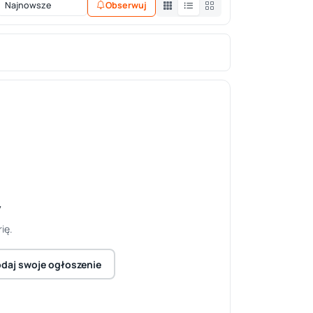
Obserwuj
y
ię.
daj swoje ogłoszenie