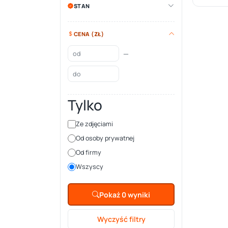
STAN
CENA (ZŁ)
—
Tylko
Ze zdjęciami
Od osoby prywatnej
Od firmy
Wszyscy
Pokaż 0 wyniki
Wyczyść filtry