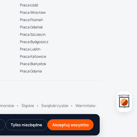
Praca Łódź
Praca Wrocław
Praca Poznań
Praca Gdańsk
Praca Szczecin
Praca Bydgoszcz
Praca Lublin
Praca Katowice
Praca Białystok
Praca Gdynia
MOTYW
morskie
Śląskie
Świętokrzyskie
Warmińsko-
e
Tylko niezbędne
Akceptuj wszystko