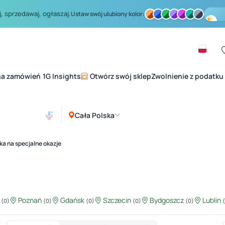
, sprzedawaj, ogłaszaj.
Ustaw swój ulubiony kolor:
na zamówień
1G Insights
Otwórz swój sklep
Zwolnienie z podatku
|
Cała Polska
a na specjalne okazje
ź
Poznań
Gdańsk
Szczecin
Bydgoszcz
Lublin
(0)
(0)
(0)
(0)
(0)