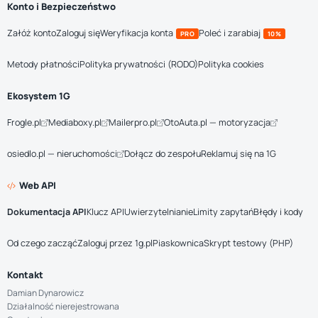
Konto i Bezpieczeństwo
Załóż konto
Zaloguj się
Weryfikacja konta
Poleć i zarabiaj
PRO
10%
Metody płatności
Polityka prywatności (RODO)
Polityka cookies
Ekosystem 1G
Frogle.pl
Mediaboxy.pl
Mailerpro.pl
OtoAuta.pl — motoryzacja
osiedlo.pl — nieruchomości
Dołącz do zespołu
Reklamuj się na 1G
Web API
Dokumentacja API
Klucz API
Uwierzytelnianie
Limity zapytań
Błędy i kody
Od czego zacząć
Zaloguj przez 1g.pl
Piaskownica
Skrypt testowy (PHP)
Kontakt
Damian Dynarowicz
Działalność nierejestrowana