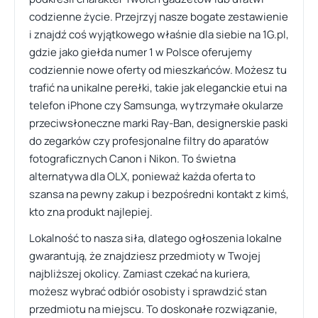
codzienne życie. Przejrzyj nasze bogate zestawienie
i znajdź coś wyjątkowego właśnie dla siebie na 1G.pl,
gdzie jako giełda numer 1 w Polsce oferujemy
codziennie nowe oferty od mieszkańców. Możesz tu
trafić na unikalne perełki, takie jak eleganckie etui na
telefon iPhone czy Samsunga, wytrzymałe okularze
przeciwsłoneczne marki Ray-Ban, designerskie paski
do zegarków czy profesjonalne filtry do aparatów
fotograficznych Canon i Nikon. To świetna
alternatywa dla OLX, ponieważ każda oferta to
szansa na pewny zakup i bezpośredni kontakt z kimś,
kto zna produkt najlepiej.
Lokalność to nasza siła, dlatego ogłoszenia lokalne
gwarantują, że znajdziesz przedmioty w Twojej
najbliższej okolicy. Zamiast czekać na kuriera,
możesz wybrać odbiór osobisty i sprawdzić stan
przedmiotu na miejscu. To doskonałe rozwiązanie,