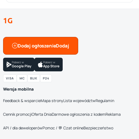
1G
Dodaj ogłoszenie
Pobierz w
Pobierz w
Google Play
App Store
VISA
MC
BLIK
P24
Wersja mobilna
Feedback & wsparcie
Mapa strony
Lista województw
Regulamin
Cennik promocji
Oferta Dnia
Darmowe ogłoszenia z kodem
Reklama
API / dla deweloperów
Pomoc / 💬 Czat online
Bezpieczeństwo