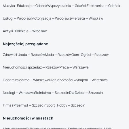
Muzyka i Edukacja — Gdańsk
Wypożyczalnia — Gdańsk
Elektronika — Gdańsk
Usługi — Wrocław
Motoryzacja — Wrocław
Zwierzęta — Wrocław
Antyki i Kolekcje — Wrocław
Najczęściej przeglądane
Zdrowie i Uroda — Rzeszów
Moda — Rzeszów
Dom i Ogród — Rzeszów
Nieruchomości sprzedaż — Rzeszów
Praca — Warszawa
Oddam za darmo — Warszawa
Nieruchomości wynajem — Warszawa
Noclegi — Warszawa
Rolnictwo — Szczecin
Dla Dzieci — Szczecin
Firma i Przemysł — Szczecin
Sport i Hobby — Szczecin
Nieruchomości w miastach
Nieruchomości Warszawa
Nieruchomości Kraków
Nieruchomości Łódź