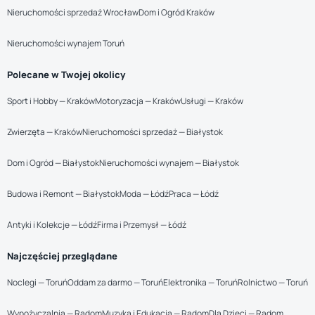
Nieruchomości sprzedaż Wrocław
Dom i Ogród Kraków
Nieruchomości wynajem Toruń
Polecane w Twojej okolicy
Sport i Hobby — Kraków
Motoryzacja — Kraków
Usługi — Kraków
Zwierzęta — Kraków
Nieruchomości sprzedaż — Białystok
Dom i Ogród — Białystok
Nieruchomości wynajem — Białystok
Budowa i Remont — Białystok
Moda — Łódź
Praca — Łódź
Antyki i Kolekcje — Łódź
Firma i Przemysł — Łódź
Najczęściej przeglądane
Noclegi — Toruń
Oddam za darmo — Toruń
Elektronika — Toruń
Rolnictwo — Toruń
Wypożyczalnia — Radom
Muzyka i Edukacja — Radom
Dla Dzieci — Radom