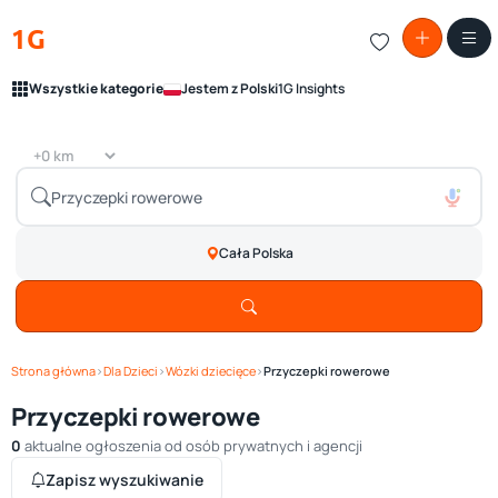
1G
Wszystkie kategorie
Jestem z Polski
1G Insights
Cała Polska
Strona główna
›
Dla Dzieci
›
Wózki dziecięce
›
Przyczepki rowerowe
Przyczepki rowerowe
0
aktualne ogłoszenia od osób prywatnych i agencji
Zapisz wyszukiwanie