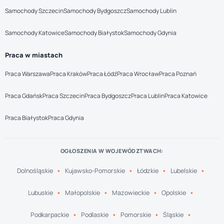
Samochody Szczecin
Samochody Bydgoszcz
Samochody Lublin
Samochody Katowice
Samochody Białystok
Samochody Gdynia
Praca w miastach
Praca Warszawa
Praca Kraków
Praca Łódź
Praca Wrocław
Praca Poznań
Praca Gdańsk
Praca Szczecin
Praca Bydgoszcz
Praca Lublin
Praca Katowice
Praca Białystok
Praca Gdynia
OGŁOSZENIA W WOJEWÓDZTWACH:
Dolnośląskie
Kujawsko-Pomorskie
Łódzkie
Lubelskie
Lubuskie
Małopolskie
Mazowieckie
Opolskie
Podkarpackie
Podlaskie
Pomorskie
Śląskie