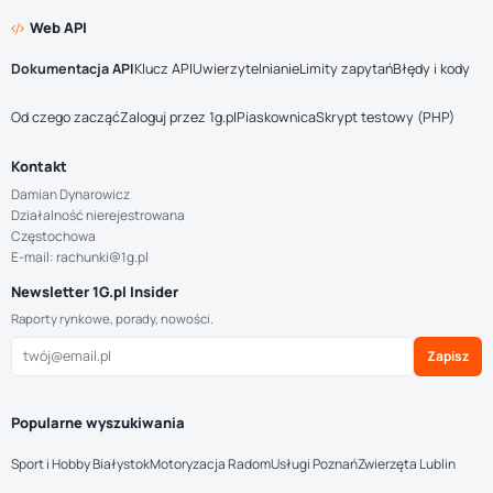
Web API
Dokumentacja API
Klucz API
Uwierzytelnianie
Limity zapytań
Błędy i kody
Od czego zacząć
Zaloguj przez 1g.pl
Piaskownica
Skrypt testowy (PHP)
Kontakt
Damian Dynarowicz
Działalność nierejestrowana
Częstochowa
E-mail: rachunki@1g.pl
Newsletter 1G.pl Insider
Raporty rynkowe, porady, nowości.
Zapisz
Popularne wyszukiwania
Sport i Hobby Białystok
Motoryzacja Radom
Usługi Poznań
Zwierzęta Lublin