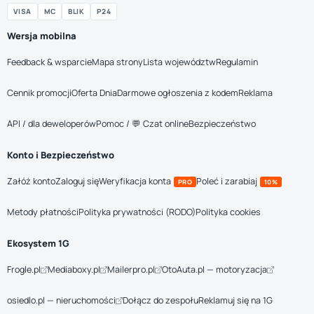
VISA
MC
BLIK
P24
Wersja mobilna
Feedback & wsparcie
Mapa strony
Lista województw
Regulamin
Cennik promocji
Oferta Dnia
Darmowe ogłoszenia z kodem
Reklama
API / dla deweloperów
Pomoc / 💬 Czat online
Bezpieczeństwo
Konto i Bezpieczeństwo
Załóż konto
Zaloguj się
Weryfikacja konta
Poleć i zarabiaj
PRO
10%
Metody płatności
Polityka prywatności (RODO)
Polityka cookies
Ekosystem 1G
Frogle.pl
Mediaboxy.pl
Mailerpro.pl
OtoAuta.pl — motoryzacja
osiedlo.pl — nieruchomości
Dołącz do zespołu
Reklamuj się na 1G