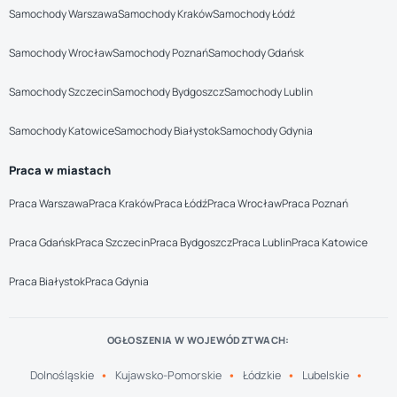
Samochody Warszawa
Samochody Kraków
Samochody Łódź
Samochody Wrocław
Samochody Poznań
Samochody Gdańsk
Samochody Szczecin
Samochody Bydgoszcz
Samochody Lublin
Samochody Katowice
Samochody Białystok
Samochody Gdynia
Praca w miastach
Praca Warszawa
Praca Kraków
Praca Łódź
Praca Wrocław
Praca Poznań
Praca Gdańsk
Praca Szczecin
Praca Bydgoszcz
Praca Lublin
Praca Katowice
Praca Białystok
Praca Gdynia
OGŁOSZENIA W WOJEWÓDZTWACH:
Dolnośląskie
Kujawsko-Pomorskie
Łódzkie
Lubelskie