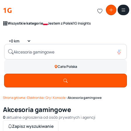
1G
Wszystkie kategorie
Jestem z Polski
1G Insights
Cała Polska
Strona główna
›
Elektronika
›
Gry i Konsole
›
Akcesoria gamingowe
Akcesoria gamingowe
0
aktualne ogłoszenia od osób prywatnych i agencji
Zapisz wyszukiwanie