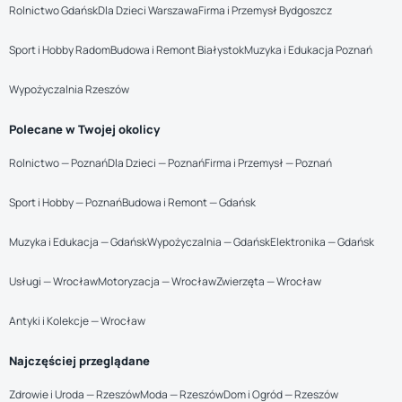
Rolnictwo Gdańsk
Dla Dzieci Warszawa
Firma i Przemysł Bydgoszcz
Sport i Hobby Radom
Budowa i Remont Białystok
Muzyka i Edukacja Poznań
Wypożyczalnia Rzeszów
Polecane w Twojej okolicy
Rolnictwo — Poznań
Dla Dzieci — Poznań
Firma i Przemysł — Poznań
Sport i Hobby — Poznań
Budowa i Remont — Gdańsk
Muzyka i Edukacja — Gdańsk
Wypożyczalnia — Gdańsk
Elektronika — Gdańsk
Usługi — Wrocław
Motoryzacja — Wrocław
Zwierzęta — Wrocław
Antyki i Kolekcje — Wrocław
Najczęściej przeglądane
Zdrowie i Uroda — Rzeszów
Moda — Rzeszów
Dom i Ogród — Rzeszów