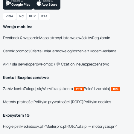
Pobierz w
Pobierz w
Google Play
App Store
VISA
MC
BLIK
P24
Wersja mobilna
Feedback & wsparcie
Mapa strony
Lista województw
Regulamin
Cennik promocji
Oferta Dnia
Darmowe ogłoszenia z kodem
Reklama
API / dla deweloperów
Pomoc / 💬 Czat online
Bezpieczeństwo
Konto i Bezpieczeństwo
Załóż konto
Zaloguj się
Weryfikacja konta
Poleć i zarabiaj
PRO
10%
Metody płatności
Polityka prywatności (RODO)
Polityka cookies
Ekosystem 1G
Frogle.pl
Mediaboxy.pl
Mailerpro.pl
OtoAuta.pl — motoryzacja