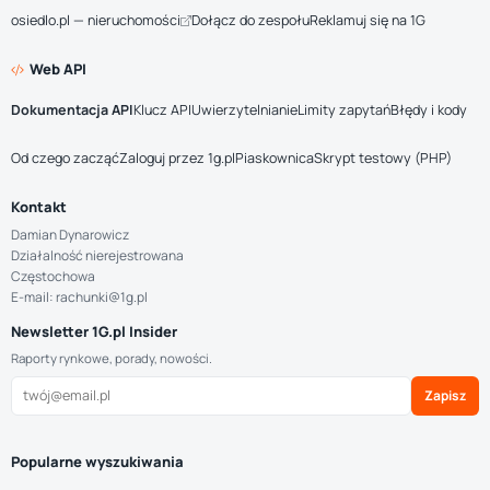
osiedlo.pl — nieruchomości
Dołącz do zespołu
Reklamuj się na 1G
Web API
Dokumentacja API
Klucz API
Uwierzytelnianie
Limity zapytań
Błędy i kody
Od czego zacząć
Zaloguj przez 1g.pl
Piaskownica
Skrypt testowy (PHP)
Kontakt
Damian Dynarowicz
Działalność nierejestrowana
Częstochowa
E-mail: rachunki@1g.pl
Newsletter 1G.pl Insider
Raporty rynkowe, porady, nowości.
Zapisz
Popularne wyszukiwania