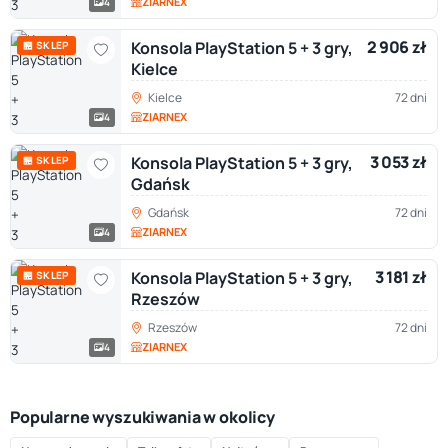
ZIARNEX
4
2 906 zł
Konsola PlayStation 5 + 3 gry,
🏪 SKLEP
Kielce
Kielce
72 dni
ZIARNEX
4
3 053 zł
Konsola PlayStation 5 + 3 gry,
🏪 SKLEP
Gdańsk
Gdańsk
72 dni
ZIARNEX
4
3 181 zł
Konsola PlayStation 5 + 3 gry,
🏪 SKLEP
Rzeszów
Rzeszów
72 dni
ZIARNEX
4
Popularne wyszukiwania w okolicy