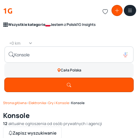
1G
Wszystkie kategorie
Jestem z Polski
1G Insights
Cała Polska
Strona główna
›
Elektronika
›
Gry i Konsole
›
Konsole
Konsole
12
aktualne ogłoszenia od osób prywatnych i agencji
Zapisz wyszukiwanie