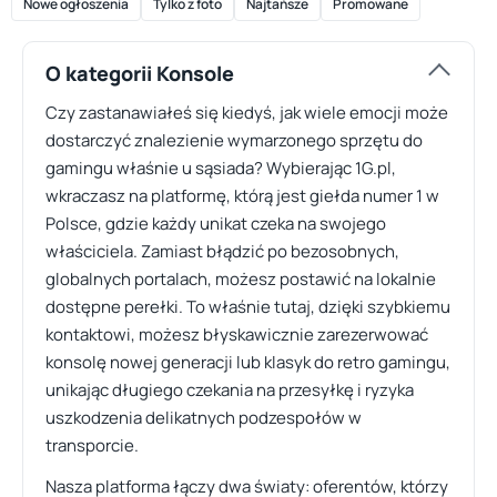
Nowe ogłoszenia
Tylko z foto
Najtańsze
Promowane
O kategorii Konsole
Czy zastanawiałeś się kiedyś, jak wiele emocji może
dostarczyć znalezienie wymarzonego sprzętu do
gamingu właśnie u sąsiada? Wybierając 1G.pl,
wkraczasz na platformę, którą jest giełda numer 1 w
Polsce, gdzie każdy unikat czeka na swojego
właściciela. Zamiast błądzić po bezosobnych,
globalnych portalach, możesz postawić na lokalnie
dostępne perełki. To właśnie tutaj, dzięki szybkiemu
kontaktowi, możesz błyskawicznie zarezerwować
konsolę nowej generacji lub klasyk do retro gamingu,
unikając długiego czekania na przesyłkę i ryzyka
uszkodzenia delikatnych podzespołów w
transporcie.
Nasza platforma łączy dwa światy: oferentów, którzy