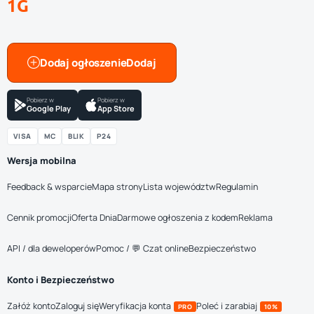
1G
Dodaj ogłoszenie
Pobierz w
Pobierz w
Google Play
App Store
VISA
MC
BLIK
P24
Wersja mobilna
Feedback & wsparcie
Mapa strony
Lista województw
Regulamin
Cennik promocji
Oferta Dnia
Darmowe ogłoszenia z kodem
Reklama
API / dla deweloperów
Pomoc / 💬 Czat online
Bezpieczeństwo
Konto i Bezpieczeństwo
Załóż konto
Zaloguj się
Weryfikacja konta
Poleć i zarabiaj
PRO
10%