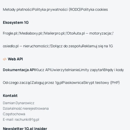
Metody płatności
Polityka prywatności (RODO)
Polityka cookies
Ekosystem 1G
Frogle.pl
Mediaboxy.pl
Mailerpro.pl
OtoAuta.pl — motoryzacja
osiedlo.pl — nieruchomości
Dołącz do zespołu
Reklamuj się na 1G
Web API
Dokumentacja API
Klucz API
Uwierzytelnianie
Limity zapytań
Błędy i kody
Od czego zacząć
Zaloguj przez 1g.pl
Piaskownica
Skrypt testowy (PHP)
Kontakt
Damian Dynarowicz
Działalność nierejestrowana
Częstochowa
E-mail: rachunki@1g.pl
Newsletter 1G.pl Insider