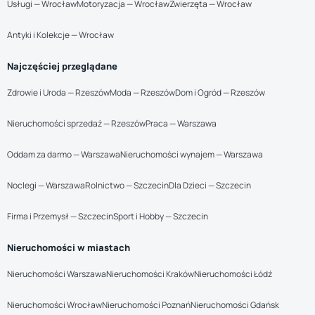
Usługi — Wrocław
Motoryzacja — Wrocław
Zwierzęta — Wrocław
Antyki i Kolekcje — Wrocław
Najczęściej przeglądane
Zdrowie i Uroda — Rzeszów
Moda — Rzeszów
Dom i Ogród — Rzeszów
Nieruchomości sprzedaż — Rzeszów
Praca — Warszawa
Oddam za darmo — Warszawa
Nieruchomości wynajem — Warszawa
Noclegi — Warszawa
Rolnictwo — Szczecin
Dla Dzieci — Szczecin
Firma i Przemysł — Szczecin
Sport i Hobby — Szczecin
Nieruchomości w miastach
Nieruchomości Warszawa
Nieruchomości Kraków
Nieruchomości Łódź
Nieruchomości Wrocław
Nieruchomości Poznań
Nieruchomości Gdańsk