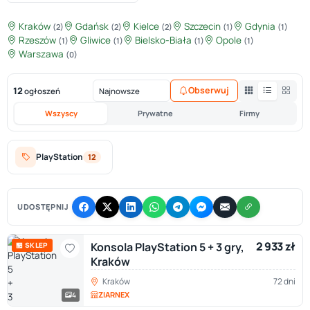
Kraków
Gdańsk
Kielce
Szczecin
Gdynia
(2)
(2)
(2)
(1)
(1)
Rzeszów
Gliwice
Bielsko-Biała
Opole
(1)
(1)
(1)
(1)
Warszawa
(0)
12
Obserwuj
ogłoszeń
Wszyscy
Prywatne
Firmy
PlayStation
12
UDOSTĘPNIJ
2 933 zł
Konsola PlayStation 5 + 3 gry,
🏪 SKLEP
Kraków
Kraków
72 dni
ZIARNEX
4